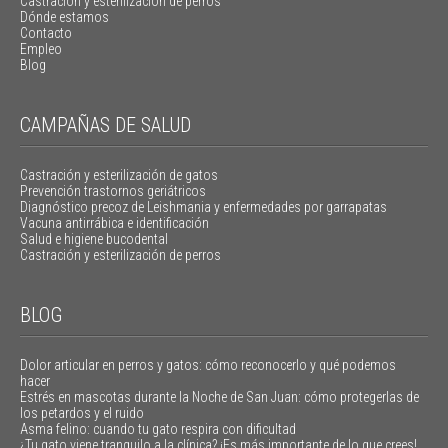
Castración y esterilización de perros
Dónde estamos
Contacto
Empleo
Blog
CAMPAÑAS DE SALUD
Castración y esterilización de gatos
Prevención trastornos geriátricos
Diagnóstico precoz de Leishmania y enfermedades por garrapatas
Vacuna antirrábica e identificación
Salud e higiene bucodental
Castración y esterilización de perros
BLOG
Dolor articular en perros y gatos: cómo reconocerlo y qué podemos
hacer
Estrés en mascotas durante la Noche de San Juan: cómo protegerlas de
los petardos y el ruido
Asma felino: cuando tu gato respira con dificultad
¿Tu gato viene tranquilo a la clínica? ¡Es más importante de lo que crees!