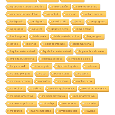
ingesta de cuerpos extraños
inmunización
inmunodeficiencia
inmunodeficiencia felina
inquietud
insectos
instinto cazador
inteligencia
inteligente
intoxicación
jadeo
Juego gatos
juego perro
juguetes
juguetes perro
lamido felino
Lamido gato
leishmania
leishmaniosis canina
lengua gato
lentigo
lesiones
lesiones internas
leucemia felina
Ley bienestar animal
ley de bienestar animal
limpieza bucal canina
limpieza bucal felina
limpieza de boca
limpieza de ojos
Limpieza oido
linfoma gato
lipidosis hepática
malestar
mancha piel gato
mapa
Mareo coche
mascota
mascota perdida
mascotas
masticar
mastitis perra
maternidad
medicar
medicinapr4eventiva
medicina preventica
medicina preventiva
medicinapreventiva
medicinareventiva
metastasis pulmonar
microchip
mordedores
mosquito
mosquitos
muerte mascotas
mycoplasmosis
Navidad