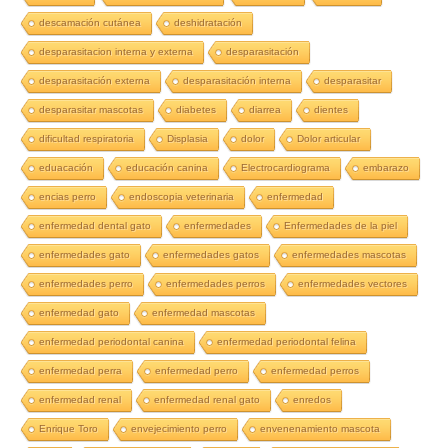
descamación cutánea
deshidratación
desparasitacion interna y externa
desparasitación
desparasitación externa
desparasitación interna
desparasitar
desparasitar mascotas
diabetes
diarrea
dientes
dificultad respiratoria
Displasia
dolor
Dolor articular
eduacación
educación canina
Electrocardiograma
embarazo
encias perro
endoscopia veterinaria
enfermedad
enfermedad dental gato
enfermedades
Enfermedades de la piel
enfermedades gato
enfermedades gatos
enfermedades mascotas
enfermedades perro
enfermedades perros
enfermedades vectores
enfermedad gato
enfermedad mascotas
enfermedad periodontal canina
enfermedad periodontal felina
enfermedad perra
enfermedad perro
enfermedad perros
enfermedad renal
enfermedad renal gato
enredos
Enrique Toro
envejecimiento perro
envenenamiento mascota