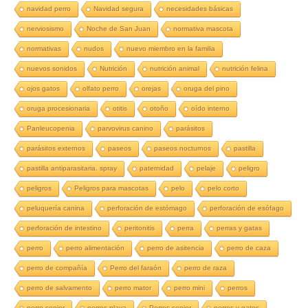
navidad perro
Navidad segura
necesidades básicas
nerviosismo
Noche de San Juan
normativa mascota
normativas
nudos
nuevo miembro en la familia
nuevos sonidos
Nutrición
nutrición animal
nutrición felina
ojos gatos
olfato perro
orejas
oruga del pino
oruga procesionaria
otitis
otoño
oído interno
Panleucopenia
parvovirus canino
parásitos
parásitos externos
paseos
paseos nocturnos
pastilla
pastilla antiparasitaria. spray
paternidad
pelaje
peligro
peligros
Peligros para mascotas
pelo
pelo corto
peluquería canina
perforación de estómago
perforación de esófago
perforación de intestino
peritonitis
perra
perras y gatas
perro
perro alimentación
perro de asitencia
perro de caza
perro de compañía
Perro del faraón
perro de raza
perro de salvamento
perro mator
perro mini
perros
perro senior
perros playa
Perros senior
perros y gatos