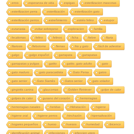
erros
esperanza de vida
espigas
esterilizacion mascotas
esterilizacion perra
esterilización
esterilización gato
esterilización perros
estreñimiento
estrés felino
estupor
eutanasia
evitar sobrepeso
exploracion
familia
fecalomas
felino
felinos
ficha
fiebre
filaria
filariosis
flebotomo
flemas
frio y gato
fácil de adiestrar
galgo
galgo español
garrapata
garrapatas
garrapatas y pulgas
gatito
gatito. gato adulto
gato
gato maduro
gato paracaidista
Gato Persa
gatos
gato senior
Gato Siamés
Gatos senior
gato volador
gingivitis canina
glaucomas
Golden Retriever
golpe de calor
golpes de calor
gusano del corazón
hemorragias
hemorragias nasales
heridas
Hidratación
higiene
higiene oral
higiene perros
hinchazón
hipersalivación
hogares pequeños
hueso
huesos
humedad
ibicenco
identificación animal
infecciones
infeccion utero