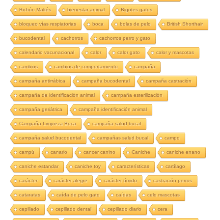
Bichón Maltés
bienestar animal
Bigotes gatos
bloqueo vías respiatorias
boca
bolas de pelo
British Shorthair
bucodental
cachorros
cachorros perro y gato
calendario vacunacional
calor
calor gato
calor y mascotas
cambios
cambios de comportamiento
campaña
campaña antirrábica
campaña bucodental
campaña castración
campaña de identificación animal
campaña esterilización
campaña geriátrica
campaña identificación animal
Campaña Limpieza Boca
campaña salud bucal
campaña salud bucodental
campañas salud bucal
campo
campú
canario
cancer canino
Caniche
caniche enano
caniche estandar
caniche toy
características
cartílago
carácter
carácter alegre
carácter tímido
castración perros
cataratas
caída de pelo gato
caídas
celo mascotas
cepillado
cepillado dental
cepillado diario
cera