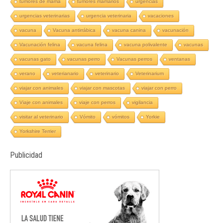
tumores de mama
tumores mamarios
urgencias
urgencias veterinarias
urgencia veterinaria
vacaciones
vacuna
Vacuna antirrábica
vacuna canina
vacunación
Vacunación felina
vacuna felina
vacuna polivalente
vacunas
vacunas gato
vacunas perro
Vacunas perros
ventanas
verano
veterianario
veterinario
Veterinarium
viajar con animales
viajar con mascotas
viajar con perro
Viaje con animales
viaje con perros
vigilancia
visitar al veterinario
Vómito
vómitos
Yorkie
Yorkshire Terrier
Publicidad