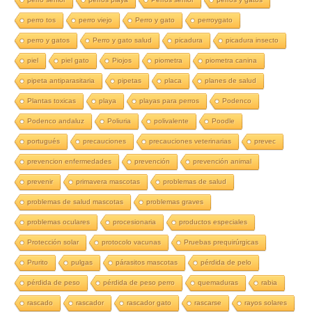
perro tos
perro viejo
Perro y gato
perroygato
perro y gatos
Perro y gato salud
picadura
picadura insecto
piel
piel gato
Piojos
piometra
piometra canina
pipeta antiparasitaria
pipetas
placa
planes de salud
Plantas toxicas
playa
playas para perros
Podenco
Podenco andaluz
Poliuria
polivalente
Poodle
portugués
precauciones
precauciones veterinarias
prevec
prevencion enfermedades
prevención
prevención animal
prevenir
primavera mascotas
problemas de salud
problemas de salud mascotas
problemas graves
problemas oculares
procesionaria
productos especiales
Protección solar
protocolo vacunas
Pruebas prequirúrgicas
Prurito
pulgas
párasitos mascotas
pérdida de pelo
pérdida de peso
pérdida de peso perro
quemaduras
rabia
rascado
rascador
rascador gato
rascarse
rayos solares