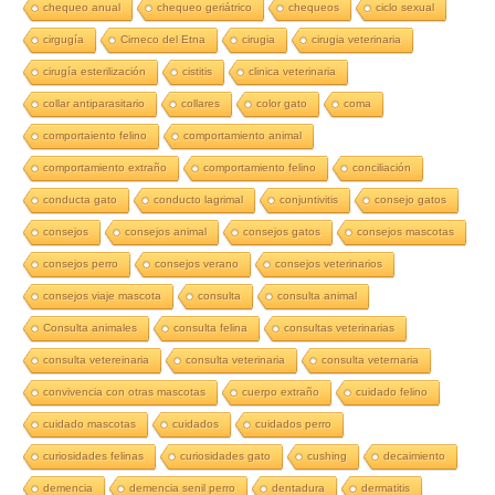
chequeo anual
chequeo geriátrico
chequeos
ciclo sexual
cirgugía
Cirneco del Etna
cirugia
cirugia veterinaria
cirugía esterilización
cistitis
clinica veterinaria
collar antiparasitario
collares
color gato
coma
comportaiento felino
comportamiento animal
comportamiento extraño
comportamiento felino
conciliación
conducta gato
conducto lagrimal
conjuntivitis
consejo gatos
consejos
consejos animal
consejos gatos
consejos mascotas
consejos perro
consejos verano
consejos veterinarios
consejos viaje mascota
consulta
consulta animal
Consulta animales
consulta felina
consultas veterinarias
consulta vetereinaria
consulta veterinaria
consulta veternaria
convivencia con otras mascotas
cuerpo extraño
cuidado felino
cuidado mascotas
cuidados
cuidados perro
curiosidades felinas
curiosidades gato
cushing
decaimiento
demencia
demencia senil perro
dentadura
dermatitis