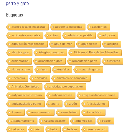
perro y gato
Etiquetas
acceso locales mascotas
accidente mascotas
accidentes
accidentes mascotas
activo
administrar pastilla
adopción
adquisición responsable
agua de mar
agua fresca
alergias
alergias gato
Alergias mascotas
Alicia en el País de las Maravillas
alimentación
alimentación gato
alimentación perro
alimentos
alopecia gato
altura
Analítica
anatomia gatos
Anestesia
animales
animales de compañía
Animales Geriátricos
ansiedad por separación
antiparasitario externo
antiparasitarios
antiparasitarios externos
antiparasitarios perros
arena
arpón
Articulaciones
Artrosis
asesoramiento
asma felina
Asma felino
Atragantamiento
Automedicación
automedicar
babeo
balcones
baño
bebé
belleza
beneficios sol