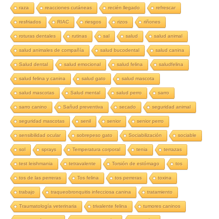
raza
reacciones cutáneas
recién llegado
refrescar
resfriados
RIAC
riesgos
rizos
riñones
roturas dentales
rutinas
sal
salud
salud animal
salud animales de compañía
salud bucodental
salud canina
Salud dental
salud emocional
salud felina
saludfelina
salud felina y canina
salud gato
salud mascota
salud mascotas
Salud mental
salud perro
sarro
sarro canino
Sañud preventiva
secado
seguridad animal
seguridad mascotas
senil
senior
senior perro
sensibilidad ocular
sobrepeso gato
Sociabilización
sociable
sol
sprays
Temperatura corporal
tenia
terrazas
test leishmania
tetravalente
Torsión de estómago
tos
tos de las perreras
Tos felina
tos perreras
toxina
trabajo
traqueobronquitis infecciosa canina
tratamiento
Traumatología veterinaria
trivalente felina
tumores caninos