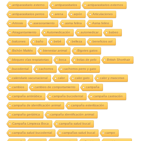
antiparasitario externo
antiparasitarios
antiparasitarios externos
antiparasitarios perros
arena
arpón
Articulaciones
Artrosis
asesoramiento
asma felina
Asma felino
Atragantamiento
Automedicación
automedicar
babeo
balcones
baño
bebé
belleza
beneficios sol
Bichón Maltés
bienestar animal
Bigotes gatos
bloqueo vías respiatorias
boca
bolas de pelo
British Shorthair
bucodental
cachorros
cachorros perro y gato
calendario vacunacional
calor
calor gato
calor y mascotas
cambios
cambios de comportamiento
campaña
campaña antirrábica
campaña bucodental
campaña castración
campaña de identificación animal
campaña esterilización
campaña geriátrica
campaña identificación animal
Campaña Limpieza Boca
campaña salud bucal
campaña salud bucodental
campañas salud bucal
campo