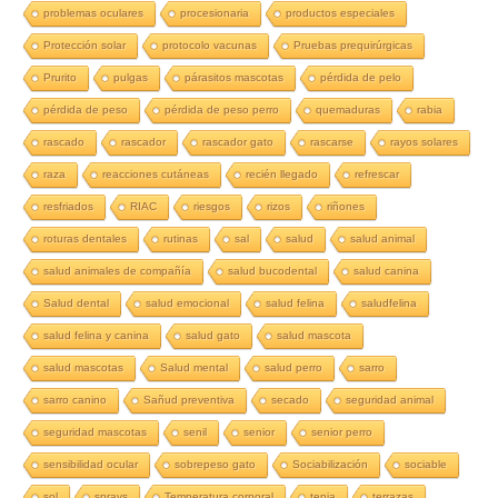
problemas oculares
procesionaria
productos especiales
Protección solar
protocolo vacunas
Pruebas prequirúrgicas
Prurito
pulgas
párasitos mascotas
pérdida de pelo
pérdida de peso
pérdida de peso perro
quemaduras
rabia
rascado
rascador
rascador gato
rascarse
rayos solares
raza
reacciones cutáneas
recién llegado
refrescar
resfriados
RIAC
riesgos
rizos
riñones
roturas dentales
rutinas
sal
salud
salud animal
salud animales de compañía
salud bucodental
salud canina
Salud dental
salud emocional
salud felina
saludfelina
salud felina y canina
salud gato
salud mascota
salud mascotas
Salud mental
salud perro
sarro
sarro canino
Sañud preventiva
secado
seguridad animal
seguridad mascotas
senil
senior
senior perro
sensibilidad ocular
sobrepeso gato
Sociabilización
sociable
sol
sprays
Temperatura corporal
tenia
terrazas