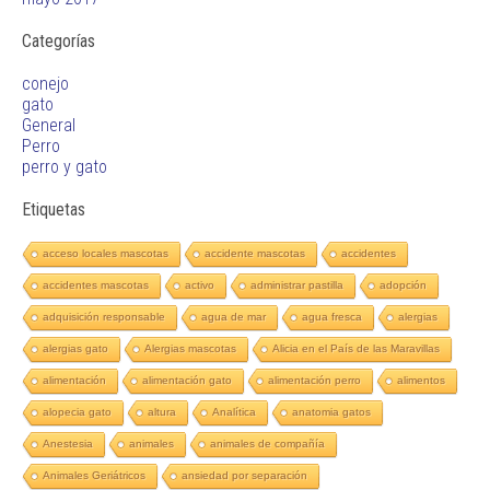
Categorías
conejo
gato
General
Perro
perro y gato
Etiquetas
acceso locales mascotas
accidente mascotas
accidentes
accidentes mascotas
activo
administrar pastilla
adopción
adquisición responsable
agua de mar
agua fresca
alergias
alergias gato
Alergias mascotas
Alicia en el País de las Maravillas
alimentación
alimentación gato
alimentación perro
alimentos
alopecia gato
altura
Analítica
anatomia gatos
Anestesia
animales
animales de compañía
Animales Geriátricos
ansiedad por separación