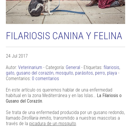
FILARIOSIS CANINA Y FELINA
24 Jul 2017
Autor:
Veterinarium
- Categoría:
General
- Etiquetas:
filariosis
,
gato
,
gusano del corazón
,
mosquito
,
parásitos
,
perro
,
playa
-
Comentarios:
0 comentarios
En este artículo os queremos hablar de una enfermedad
habitual en la zona Mediterránea y en las Islas…
La Filariosis o
Gusano del Corazón
.
Se trata de una enfermedad producida por un gusano redondo,
llamado
Dirofilaria inmitis,
transmitido a nuestras mascotas a
través de la
picadura de un mosquito
.