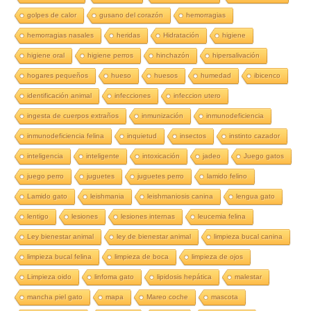
golpes de calor
gusano del corazón
hemorragias
hemorragias nasales
heridas
Hidratación
higiene
higiene oral
higiene perros
hinchazón
hipersalivación
hogares pequeños
hueso
huesos
humedad
ibicenco
identificación animal
infecciones
infeccion utero
ingesta de cuerpos extraños
inmunización
inmunodeficiencia
inmunodeficiencia felina
inquietud
insectos
instinto cazador
inteligencia
inteligente
intoxicación
jadeo
Juego gatos
juego perro
juguetes
juguetes perro
lamido felino
Lamido gato
leishmania
leishmaniosis canina
lengua gato
lentigo
lesiones
lesiones internas
leucemia felina
Ley bienestar animal
ley de bienestar animal
limpieza bucal canina
limpieza bucal felina
limpieza de boca
limpieza de ojos
Limpieza oido
linfoma gato
lipidosis hepática
malestar
mancha piel gato
mapa
Mareo coche
mascota