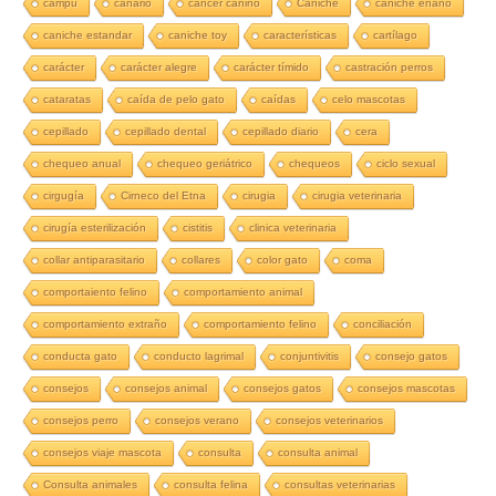
campú
canario
cancer canino
Caniche
caniche enano
caniche estandar
caniche toy
características
cartílago
carácter
carácter alegre
carácter tímido
castración perros
cataratas
caída de pelo gato
caídas
celo mascotas
cepillado
cepillado dental
cepillado diario
cera
chequeo anual
chequeo geriátrico
chequeos
ciclo sexual
cirgugía
Cirneco del Etna
cirugia
cirugia veterinaria
cirugía esterilización
cistitis
clinica veterinaria
collar antiparasitario
collares
color gato
coma
comportaiento felino
comportamiento animal
comportamiento extraño
comportamiento felino
conciliación
conducta gato
conducto lagrimal
conjuntivitis
consejo gatos
consejos
consejos animal
consejos gatos
consejos mascotas
consejos perro
consejos verano
consejos veterinarios
consejos viaje mascota
consulta
consulta animal
Consulta animales
consulta felina
consultas veterinarias