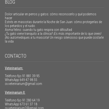
BLOG
Dolor articular en perros y gatos: cómo reconocerlo y qué podemos
hacer
Estrés en mascotas durante la Noche de San Juan: cómo protegerlas de
los petardos y el ruido
Asma felino: cuando tu gato respira con dificultad
¿Tu gato viene tranquilo a la clínica? ¡Es más importante de lo que crees!
¡No automediques a tu mascota! Un riesgo silencioso que puede costarle
la vida
CONTACTO
Veterinarium:
Teléfono fijo
91 881 39 95
WhatsApp
649 47 98 55
cv.veterinarium@gmail.com
Veterinarium II:
Teléfono fijo
91 280 64 19
WhatsApp
673 61 37 18
cv.veterinarium2@gmail.com