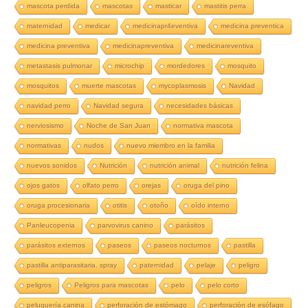
mascota perdida
mascotas
masticar
mastitis perra
maternidad
medicar
medicinapr4eventiva
medicina preventica
medicina preventiva
medicinapreventiva
medicinareventiva
metastasis pulmonar
microchip
mordedores
mosquito
mosquitos
muerte mascotas
mycoplasmosis
Navidad
navidad perro
Navidad segura
necesidades básicas
nerviosismo
Noche de San Juan
normativa mascota
normativas
nudos
nuevo miembro en la familia
nuevos sonidos
Nutrición
nutrición animal
nutrición felina
ojos gatos
olfato perro
orejas
oruga del pino
oruga procesionaria
otitis
otoño
oído interno
Panleucopenia
parvovirus canino
parásitos
parásitos externos
paseos
paseos nocturnos
pastilla
pastilla antiparasitaria. spray
paternidad
pelaje
peligro
peligros
Peligros para mascotas
pelo
pelo corto
peluquería canina
perforación de estómago
perforación de esófago