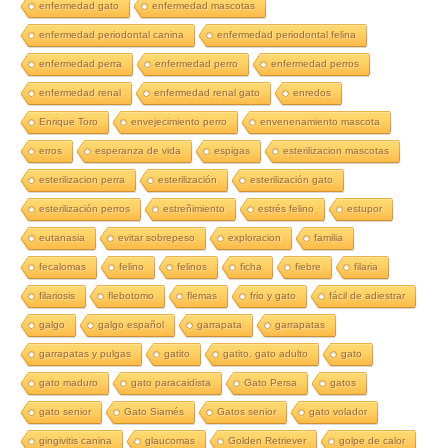
enfermedad gato
enfermedad mascotas
enfermedad periodontal canina
enfermedad periodontal felina
enfermedad perra
enfermedad perro
enfermedad perros
enfermedad renal
enfermedad renal gato
enredos
Enrique Toro
envejecimiento perro
envenenamiento mascota
erros
esperanza de vida
espigas
esterilizacion mascotas
esterilizacion perra
esterilización
esterilización gato
esterilización perros
estreñimiento
estrés felino
estupor
eutanasia
evitar sobrepeso
exploracion
familia
fecalomas
felino
felinos
ficha
fiebre
filaria
filariosis
flebotomo
flemas
frio y gato
fácil de adiestrar
galgo
galgo español
garrapata
garrapatas
garrapatas y pulgas
gatito
gatito. gato adulto
gato
gato maduro
gato paracaidista
Gato Persa
gatos
gato senior
Gato Siamés
Gatos senior
gato volador
gingivitis canina
glaucomas
Golden Retriever
golpe de calor