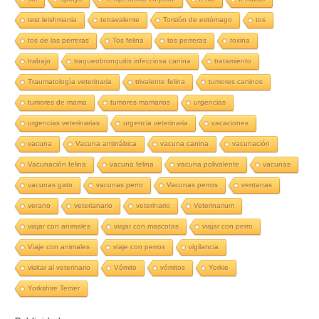
test leishmania
tetravalente
Torsión de estómago
tos
tos de las perreras
Tos felina
tos perreras
toxina
trabajo
traqueobronquitis infecciosa canina
tratamiento
Traumatología veterinaria
trivalente felina
tumores caninos
tumores de mama
tumores mamarios
urgencias
urgencias veterinarias
urgencia veterinaria
vacaciones
vacuna
Vacuna antirrábica
vacuna canina
vacunación
Vacunación felina
vacuna felina
vacuna polivalente
vacunas
vacunas gato
vacunas perro
Vacunas perros
ventanas
verano
veterianario
veterinario
Veterinarium
viajar con animales
viajar con mascotas
viajar con perro
Viaje con animales
viaje con perros
vigilancia
visitar al veterinario
Vómito
vómitos
Yorkie
Yorkshire Terrier