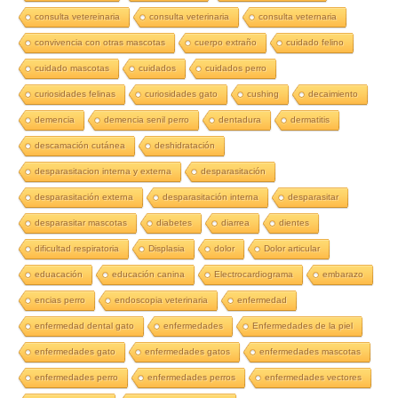
consulta vetereinaria
consulta veterinaria
consulta veternaria
convivencia con otras mascotas
cuerpo extraño
cuidado felino
cuidado mascotas
cuidados
cuidados perro
curiosidades felinas
curiosidades gato
cushing
decaimiento
demencia
demencia senil perro
dentadura
dermatitis
descamación cutánea
deshidratación
desparasitacion interna y externa
desparasitación
desparasitación externa
desparasitación interna
desparasitar
desparasitar mascotas
diabetes
diarrea
dientes
dificultad respiratoria
Displasia
dolor
Dolor articular
eduacación
educación canina
Electrocardiograma
embarazo
encias perro
endoscopia veterinaria
enfermedad
enfermedad dental gato
enfermedades
Enfermedades de la piel
enfermedades gato
enfermedades gatos
enfermedades mascotas
enfermedades perro
enfermedades perros
enfermedades vectores