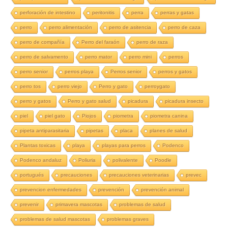
perforación de intestino
peritonitis
perra
perras y gatas
perro
perro alimentación
perro de asitencia
perro de caza
perro de compañía
Perro del faraón
perro de raza
perro de salvamento
perro mator
perro mini
perros
perro senior
perros playa
Perros senior
perros y gatos
perro tos
perro viejo
Perro y gato
perroygato
perro y gatos
Perro y gato salud
picadura
picadura insecto
piel
piel gato
Piojos
piometra
piometra canina
pipeta antiparasitaria
pipetas
placa
planes de salud
Plantas toxicas
playa
playas para perros
Podenco
Podenco andaluz
Poliuria
polivalente
Poodle
portugués
precauciones
precauciones veterinarias
prevec
prevencion enfermedades
prevención
prevención animal
prevenir
primavera mascotas
problemas de salud
problemas de salud mascotas
problemas graves