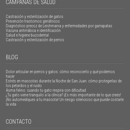
CAMPAÑAS DE SALUD
Castración y esterilización de gatos
Prevención trastornos geriátricos
Diagnóstico precoz de Leishmania y enfermedades por garrapatas
Vacuna antirrábica e identificación
Salud e higiene bucodental
Castración y esterilización de perros
BLOG
Dolor articular en perros y gatos: cómo reconocerlo y qué podemos
hacer
Estrés en mascotas durante la Noche de San Juan: cómo protegerlas de
los petardos y el ruido
Asma felino: cuando tu gato respira con dificultad
¿Tu gato viene tranquilo a la clínica? ¡Es más importante de lo que crees!
¡No automediques a tu mascota! Un riesgo silencioso que puede costarle
la vida
CONTACTO