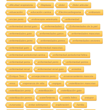
dificultad respiratoria
Displasia
dolor
Dolor articular
eduacación
educación canina
Electrocardiograma
embarazo
encias perro
endoscopia veterinaria
enfermedad
enfermedad dental gato
enfermedades
Enfermedades de la piel
enfermedades gato
enfermedades gatos
enfermedades mascotas
enfermedades perro
enfermedades perros
enfermedades vectores
enfermedad gato
enfermedad mascotas
enfermedad periodontal canina
enfermedad periodontal felina
enfermedad perra
enfermedad perro
enfermedad perros
enfermedad renal
enfermedad renal gato
enredos
Enrique Toro
envejecimiento perro
envenenamiento mascota
erros
esperanza de vida
espigas
esterilizacion mascotas
esterilizacion perra
esterilización
esterilización gato
esterilización perros
estreñimiento
estrés felino
estupor
eutanasia
evitar sobrepeso
exploracion
familia