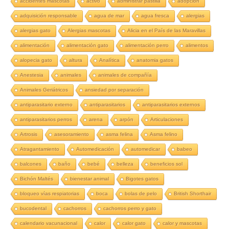
accidentes mascotas
activo
administrar pastilla
adopción
adquisición responsable
agua de mar
agua fresca
alergias
alergias gato
Alergias mascotas
Alicia en el País de las Maravillas
alimentación
alimentación gato
alimentación perro
alimentos
alopecia gato
altura
Analítica
anatomia gatos
Anestesia
animales
animales de compañía
Animales Geriátricos
ansiedad por separación
antiparasitario externo
antiparasitarios
antiparasitarios externos
antiparasitarios perros
arena
arpón
Articulaciones
Artrosis
asesoramiento
asma felina
Asma felino
Atragantamiento
Automedicación
automedicar
babeo
balcones
baño
bebé
belleza
beneficios sol
Bichón Maltés
bienestar animal
Bigotes gatos
bloqueo vías respiatorias
boca
bolas de pelo
British Shorthair
bucodental
cachorros
cachorros perro y gato
calendario vacunacional
calor
calor gato
calor y mascotas