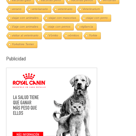
vacunas gato
vacunas perro
Vacunas perros
ventanas
verano
veterianario
veterinario
Veterinarium
viajar con animales
viajar con mascotas
viajar con perro
Viaje con animales
viaje con perros
vigilancia
visitar al veterinario
Vómito
vómitos
Yorkie
Yorkshire Terrier
Publicidad