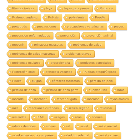
Plantas toxicas
playa
playas para perros
Podenco
Podenco andaluz
Poliuria
polivalente
Poodle
portugués
precauciones
precauciones veterinarias
prevec
prevencion enfermedades
prevención
prevención animal
prevenir
primavera mascotas
problemas de salud
problemas de salud mascotas
problemas graves
problemas oculares
procesionaria
productos especiales
Protección solar
protocolo vacunas
Pruebas prequirúrgicas
Prurito
pulgas
párasitos mascotas
pérdida de pelo
pérdida de peso
pérdida de peso perro
quemaduras
rabia
rascado
rascador
rascador gato
rascarse
rayos solares
raza
reacciones cutáneas
recién llegado
refrescar
resfriados
RIAC
riesgos
rizos
riñones
roturas dentales
rutinas
sal
salud
salud animal
salud animales de compañía
salud bucodental
salud canina