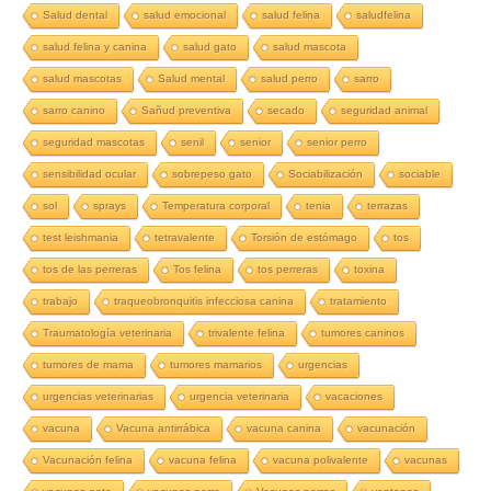
Salud dental
salud emocional
salud felina
saludfelina
salud felina y canina
salud gato
salud mascota
salud mascotas
Salud mental
salud perro
sarro
sarro canino
Sañud preventiva
secado
seguridad animal
seguridad mascotas
senil
senior
senior perro
sensibilidad ocular
sobrepeso gato
Sociabilización
sociable
sol
sprays
Temperatura corporal
tenia
terrazas
test leishmania
tetravalente
Torsión de estómago
tos
tos de las perreras
Tos felina
tos perreras
toxina
trabajo
traqueobronquitis infecciosa canina
tratamiento
Traumatología veterinaria
trivalente felina
tumores caninos
tumores de mama
tumores mamarios
urgencias
urgencias veterinarias
urgencia veterinaria
vacaciones
vacuna
Vacuna antirrábica
vacuna canina
vacunación
Vacunación felina
vacuna felina
vacuna polivalente
vacunas