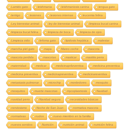
Lamido gato
leishmania
leishmaniosis canina
lengua gato
lentigo
lesiones
lesiones internas
leucemia felina
Ley bienestar animal
ley de bienestar animal
limpieza bucal canina
limpieza bucal felina
limpieza de boca
limpieza de ojos
Limpieza oido
linfoma gato
lipidosis hepática
malestar
mancha piel gato
mapa
Mareo coche
mascota
mascota perdida
mascotas
masticar
mastitis perra
maternidad
medicar
medicinapr4eventiva
medicina preventica
medicina preventiva
medicinapreventiva
medicinareventiva
metastasis pulmonar
microchip
mordedores
mosquito
mosquitos
muerte mascotas
mycoplasmosis
Navidad
navidad perro
Navidad segura
necesidades básicas
nerviosismo
Noche de San Juan
normativa mascota
normativas
nudos
nuevo miembro en la familia
nuevos sonidos
Nutrición
nutrición animal
nutrición felina