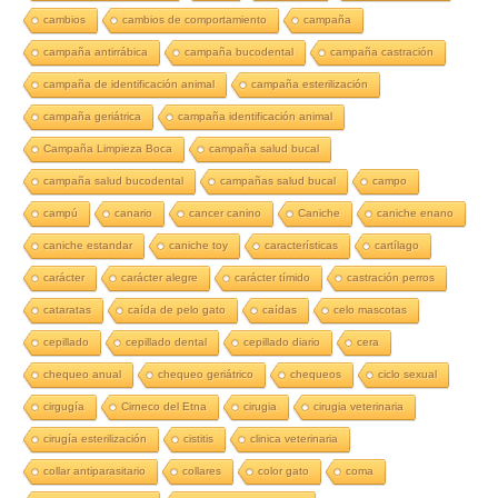
cambios
cambios de comportamiento
campaña
campaña antirrábica
campaña bucodental
campaña castración
campaña de identificación animal
campaña esterilización
campaña geriátrica
campaña identificación animal
Campaña Limpieza Boca
campaña salud bucal
campaña salud bucodental
campañas salud bucal
campo
campú
canario
cancer canino
Caniche
caniche enano
caniche estandar
caniche toy
características
cartílago
carácter
carácter alegre
carácter tímido
castración perros
cataratas
caída de pelo gato
caídas
celo mascotas
cepillado
cepillado dental
cepillado diario
cera
chequeo anual
chequeo geriátrico
chequeos
ciclo sexual
cirgugía
Cirneco del Etna
cirugia
cirugia veterinaria
cirugía esterilización
cistitis
clinica veterinaria
collar antiparasitario
collares
color gato
coma