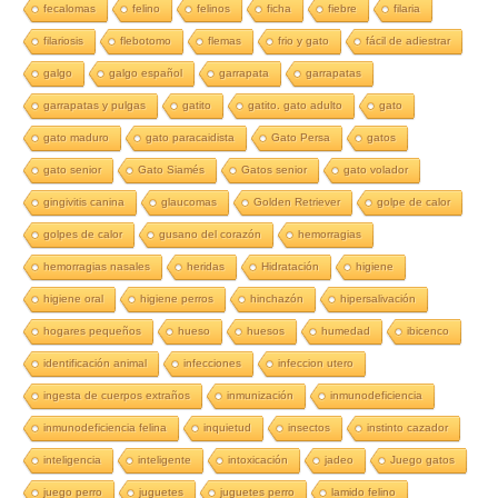
fecalomas
felino
felinos
ficha
fiebre
filaria
filariosis
flebotomo
flemas
frio y gato
fácil de adiestrar
galgo
galgo español
garrapata
garrapatas
garrapatas y pulgas
gatito
gatito. gato adulto
gato
gato maduro
gato paracaidista
Gato Persa
gatos
gato senior
Gato Siamés
Gatos senior
gato volador
gingivitis canina
glaucomas
Golden Retriever
golpe de calor
golpes de calor
gusano del corazón
hemorragias
hemorragias nasales
heridas
Hidratación
higiene
higiene oral
higiene perros
hinchazón
hipersalivación
hogares pequeños
hueso
huesos
humedad
ibicenco
identificación animal
infecciones
infeccion utero
ingesta de cuerpos extraños
inmunización
inmunodeficiencia
inmunodeficiencia felina
inquietud
insectos
instinto cazador
inteligencia
inteligente
intoxicación
jadeo
Juego gatos
juego perro
juguetes
juguetes perro
lamido felino