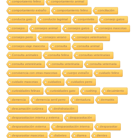
comportaiento felino
comportamiento animal
comportamiento extraño
comportamiento felino
conciliación
conducta gato
conducto lagrimal
conjuntivitis
consejo gatos
consejos
consejos animal
consejos gatos
consejos mascotas
consejos perro
consejos verano
consejos veterinarios
consejos viaje mascota
consulta
consulta animal
Consulta animales
consulta felina
consultas veterinarias
consulta vetereinaria
consulta veterinaria
consulta veternaria
convivencia con otras mascotas
cuerpo extraño
cuidado felino
cuidado mascotas
cuidados
cuidados perro
curiosidades felinas
curiosidades gato
cushing
decaimiento
demencia
demencia senil perro
dentadura
dermatitis
descamación cutánea
deshidratación
desparasitacion interna y externa
desparasitación
desparasitación externa
desparasitación interna
desparasitar
desparasitar mascotas
diabetes
diarrea
dientes