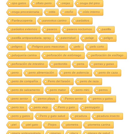
ojos gatos
olfato perro
orejas
oruga del pino
oruga procesionaria
otitis
otoño
oído interno
Panleucopenia
parvovirus canino
parásitos
parásitos externos
paseos
paseos nocturnos
pastilla
pastilla antiparasitaria. spray
paternidad
pelaje
peligro
peligros
Peligros para mascotas
pelo
pelo corto
peluquería canina
perforación de estómago
perforación de esófago
perforación de intestino
peritonitis
perra
perras y gatas
perro
perro alimentación
perro de asitencia
perro de caza
perro de compañía
Perro del faraón
perro de raza
perro de salvamento
perro mator
perro mini
perros
perro senior
perros playa
Perros senior
perros y gatos
perro tos
perro viejo
Perro y gato
perroygato
perro y gatos
Perro y gato salud
picadura
picadura insecto
piel
piel gato
Piojos
piometra
piometra canina
pipeta antiparasitaria
pipetas
placa
planes de salud