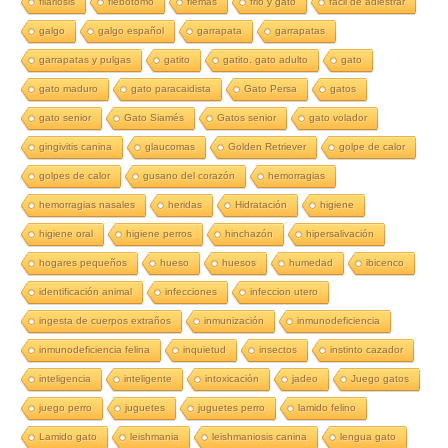
filariosis
flebotomo
flemas
frio y gato
fácil de adiestrar
galgo
galgo español
garrapata
garrapatas
garrapatas y pulgas
gatito
gatito. gato adulto
gato
gato maduro
gato paracaidista
Gato Persa
gatos
gato senior
Gato Siamés
Gatos senior
gato volador
gingivitis canina
glaucomas
Golden Retriever
golpe de calor
golpes de calor
gusano del corazón
hemorragias
hemorragias nasales
heridas
Hidratación
higiene
higiene oral
higiene perros
hinchazón
hipersalivación
hogares pequeños
hueso
huesos
humedad
ibicenco
identificación animal
infecciones
infeccion utero
ingesta de cuerpos extraños
inmunización
inmunodeficiencia
inmunodeficiencia felina
inquietud
insectos
instinto cazador
inteligencia
inteligente
intoxicación
jadeo
Juego gatos
juego perro
juguetes
juguetes perro
lamido felino
Lamido gato
leishmania
leishmaniosis canina
lengua gato