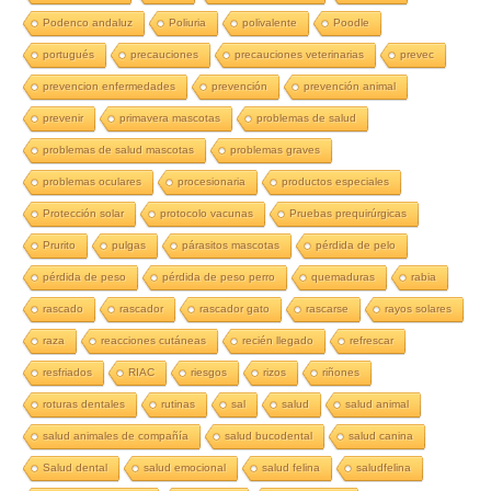
Podenco andaluz
Poliuria
polivalente
Poodle
portugués
precauciones
precauciones veterinarias
prevec
prevencion enfermedades
prevención
prevención animal
prevenir
primavera mascotas
problemas de salud
problemas de salud mascotas
problemas graves
problemas oculares
procesionaria
productos especiales
Protección solar
protocolo vacunas
Pruebas prequirúrgicas
Prurito
pulgas
párasitos mascotas
pérdida de pelo
pérdida de peso
pérdida de peso perro
quemaduras
rabia
rascado
rascador
rascador gato
rascarse
rayos solares
raza
reacciones cutáneas
recién llegado
refrescar
resfriados
RIAC
riesgos
rizos
riñones
roturas dentales
rutinas
sal
salud
salud animal
salud animales de compañía
salud bucodental
salud canina
Salud dental
salud emocional
salud felina
saludfelina