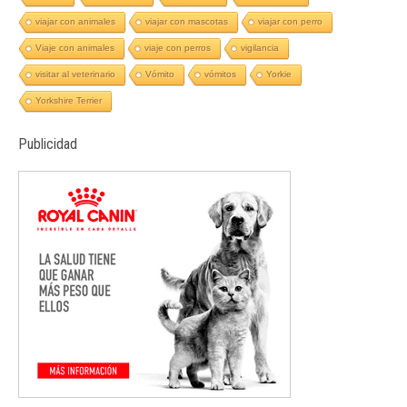
viajar con animales
viajar con mascotas
viajar con perro
Viaje con animales
viaje con perros
vigilancia
visitar al veterinario
Vómito
vómitos
Yorkie
Yorkshire Terrier
Publicidad