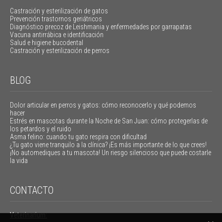
Castración y esterilización de gatos
Prevención trastornos geriátricos
Diagnóstico precoz de Leishmania y enfermedades por garrapatas
Vacuna antirrábica e identificación
Salud e higiene bucodental
Castración y esterilización de perros
BLOG
Dolor articular en perros y gatos: cómo reconocerlo y qué podemos
hacer
Estrés en mascotas durante la Noche de San Juan: cómo protegerlas de
los petardos y el ruido
Asma felino: cuando tu gato respira con dificultad
¿Tu gato viene tranquilo a la clínica? ¡Es más importante de lo que crees!
¡No automediques a tu mascota! Un riesgo silencioso que puede costarle
la vida
CONTACTO
Veterinarium: