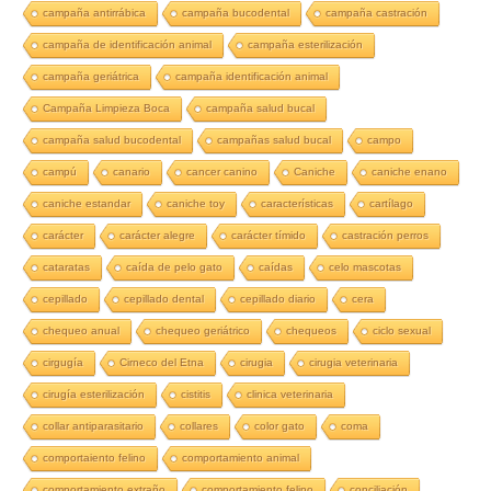
campaña antirrábica
campaña bucodental
campaña castración
campaña de identificación animal
campaña esterilización
campaña geriátrica
campaña identificación animal
Campaña Limpieza Boca
campaña salud bucal
campaña salud bucodental
campañas salud bucal
campo
campú
canario
cancer canino
Caniche
caniche enano
caniche estandar
caniche toy
características
cartílago
carácter
carácter alegre
carácter tímido
castración perros
cataratas
caída de pelo gato
caídas
celo mascotas
cepillado
cepillado dental
cepillado diario
cera
chequeo anual
chequeo geriátrico
chequeos
ciclo sexual
cirgugía
Cirneco del Etna
cirugia
cirugia veterinaria
cirugía esterilización
cistitis
clinica veterinaria
collar antiparasitario
collares
color gato
coma
comportaiento felino
comportamiento animal
comportamiento extraño
comportamiento felino
conciliación