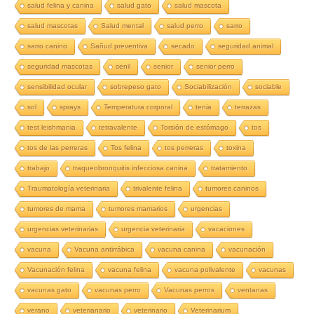
salud felina y canina
salud gato
salud mascota
salud mascotas
Salud mental
salud perro
sarro
sarro canino
Sañud preventiva
secado
seguridad animal
seguridad mascotas
senil
senior
senior perro
sensibilidad ocular
sobrepeso gato
Sociabilización
sociable
sol
sprays
Temperatura corporal
tenia
terrazas
test leishmania
tetravalente
Torsión de estómago
tos
tos de las perreras
Tos felina
tos perreras
toxina
trabajo
traqueobronquitis infecciosa canina
tratamiento
Traumatología veterinaria
trivalente felina
tumores caninos
tumores de mama
tumores mamarios
urgencias
urgencias veterinarias
urgencia veterinaria
vacaciones
vacuna
Vacuna antirrábica
vacuna canina
vacunación
Vacunación felina
vacuna felina
vacuna polivalente
vacunas
vacunas gato
vacunas perro
Vacunas perros
ventanas
verano
veterianario
veterinario
Veterinarium