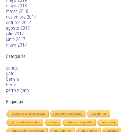
mayo 2019
mayo 2018
marzo 2018
noviembre 2017
octubre 2017
agosto 2017
julio 2017
junio 2017
mayo 2017
Categorías
conejo
gato
General
Perro
perro y gato
Etiquetas
acceso locales mascotas
accidente mascotas
accidentes
accidentes mascotas
activo
administrar pastilla
adopción
adquisición responsable
agua de mar
agua fresca
alergias