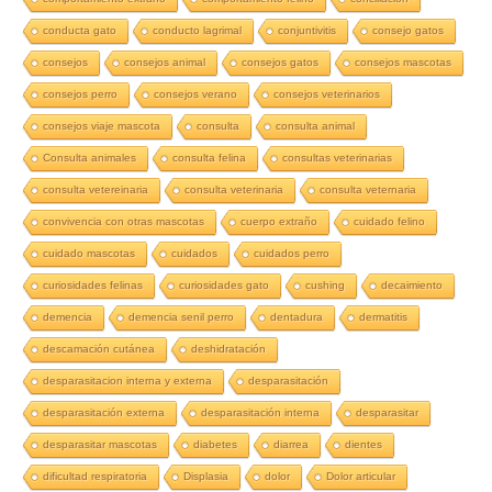
conducta gato
conducto lagrimal
conjuntivitis
consejo gatos
consejos
consejos animal
consejos gatos
consejos mascotas
consejos perro
consejos verano
consejos veterinarios
consejos viaje mascota
consulta
consulta animal
Consulta animales
consulta felina
consultas veterinarias
consulta vetereinaria
consulta veterinaria
consulta veternaria
convivencia con otras mascotas
cuerpo extraño
cuidado felino
cuidado mascotas
cuidados
cuidados perro
curiosidades felinas
curiosidades gato
cushing
decaimiento
demencia
demencia senil perro
dentadura
dermatitis
descamación cutánea
deshidratación
desparasitacion interna y externa
desparasitación
desparasitación externa
desparasitación interna
desparasitar
desparasitar mascotas
diabetes
diarrea
dientes
dificultad respiratoria
Displasia
dolor
Dolor articular