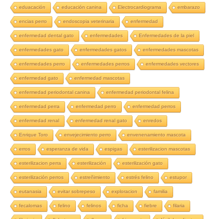
eduacación
educación canina
Electrocardiograma
embarazo
encias perro
endoscopia veterinaria
enfermedad
enfermedad dental gato
enfermedades
Enfermedades de la piel
enfermedades gato
enfermedades gatos
enfermedades mascotas
enfermedades perro
enfermedades perros
enfermedades vectores
enfermedad gato
enfermedad mascotas
enfermedad periodontal canina
enfermedad periodontal felina
enfermedad perra
enfermedad perro
enfermedad perros
enfermedad renal
enfermedad renal gato
enredos
Enrique Toro
envejecimiento perro
envenenamiento mascota
erros
esperanza de vida
espigas
esterilizacion mascotas
esterilizacion perra
esterilización
esterilización gato
esterilización perros
estreñimiento
estrés felino
estupor
eutanasia
evitar sobrepeso
exploracion
familia
fecalomas
felino
felinos
ficha
fiebre
filaria