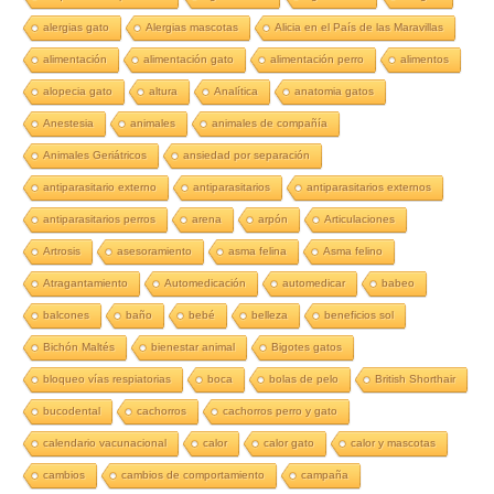
alergias gato
Alergias mascotas
Alicia en el País de las Maravillas
alimentación
alimentación gato
alimentación perro
alimentos
alopecia gato
altura
Analítica
anatomia gatos
Anestesia
animales
animales de compañía
Animales Geriátricos
ansiedad por separación
antiparasitario externo
antiparasitarios
antiparasitarios externos
antiparasitarios perros
arena
arpón
Articulaciones
Artrosis
asesoramiento
asma felina
Asma felino
Atragantamiento
Automedicación
automedicar
babeo
balcones
baño
bebé
belleza
beneficios sol
Bichón Maltés
bienestar animal
Bigotes gatos
bloqueo vías respiatorias
boca
bolas de pelo
British Shorthair
bucodental
cachorros
cachorros perro y gato
calendario vacunacional
calor
calor gato
calor y mascotas
cambios
cambios de comportamiento
campaña