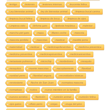
lentigo
lesiones
lesiones internas
leucemia felina
Ley bienestar animal
ley de bienestar animal
limpieza bucal canina
limpieza bucal felina
limpieza de boca
limpieza de ojos
Limpieza oido
linfoma gato
lipidosis hepática
malestar
mancha piel gato
mapa
Mareo coche
mascota
mascota perdida
mascotas
masticar
mastitis perra
maternidad
medicar
medicinapr4eventiva
medicina preventica
medicina preventiva
medicinapreventiva
medicinareventiva
metastasis pulmonar
microchip
mordedores
mosquito
mosquitos
muerte mascotas
mycoplasmosis
Navidad
navidad perro
Navidad segura
necesidades básicas
nerviosismo
Noche de San Juan
normativa mascota
normativas
nudos
nuevo miembro en la familia
nuevos sonidos
Nutrición
nutrición animal
nutrición felina
ojos gatos
olfato perro
orejas
oruga del pino