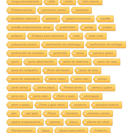
oruga procesionaria
otitis
otoño
oído interno
Panleucopenia
parvovirus canino
parásitos
parásitos externos
paseos
paseos nocturnos
pastilla
pastilla antiparasitaria. spray
paternidad
pelaje
peligro
peligros
Peligros para mascotas
pelo
pelo corto
peluquería canina
perforación de estómago
perforación de esófago
perforación de intestino
peritonitis
perra
perras y gatas
perro
perro alimentación
perro de asitencia
perro de caza
perro de compañía
Perro del faraón
perro de raza
perro de salvamento
perro mator
perro mini
perros
perro senior
perros playa
Perros senior
perros y gatos
perro tos
perro viejo
Perro y gato
perroygato
perro y gatos
Perro y gato salud
picadura
picadura insecto
piel
piel gato
Piojos
piometra
piometra canina
pipeta antiparasitaria
pipetas
placa
planes de salud
Plantas toxicas
playa
playas para perros
Podenco