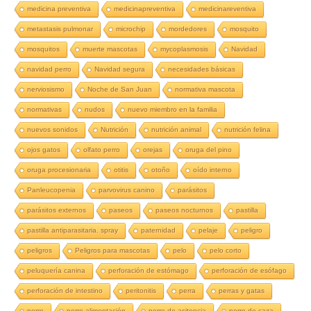
medicina preventiva
medicinapreventiva
medicinareventiva
metastasis pulmonar
microchip
mordedores
mosquito
mosquitos
muerte mascotas
mycoplasmosis
Navidad
navidad perro
Navidad segura
necesidades básicas
nerviosismo
Noche de San Juan
normativa mascota
normativas
nudos
nuevo miembro en la familia
nuevos sonidos
Nutrición
nutrición animal
nutrición felina
ojos gatos
olfato perro
orejas
oruga del pino
oruga procesionaria
otitis
otoño
oído interno
Panleucopenia
parvovirus canino
parásitos
parásitos externos
paseos
paseos nocturnos
pastilla
pastilla antiparasitaria. spray
paternidad
pelaje
peligro
peligros
Peligros para mascotas
pelo
pelo corto
peluquería canina
perforación de estómago
perforación de esófago
perforación de intestino
peritonitis
perra
perras y gatas
perro
perro alimentación
perro de asitencia
perro de caza