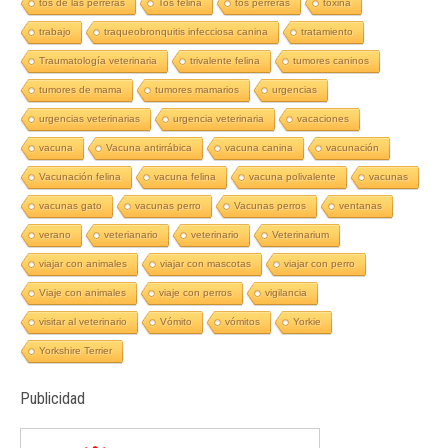
tos de las perreras
Tos felina
tos perreras
toxina
trabajo
traqueobronquitis infecciosa canina
tratamiento
Traumatología veterinaria
trivalente felina
tumores caninos
tumores de mama
tumores mamarios
urgencias
urgencias veterinarias
urgencia veterinaria
vacaciones
vacuna
Vacuna antirrábica
vacuna canina
vacunación
Vacunación felina
vacuna felina
vacuna polivalente
vacunas
vacunas gato
vacunas perro
Vacunas perros
ventanas
verano
veterianario
veterinario
Veterinarium
viajar con animales
viajar con mascotas
viajar con perro
Viaje con animales
viaje con perros
vigilancia
visitar al veterinario
Vómito
vómitos
Yorkie
Yorkshire Terrier
Publicidad