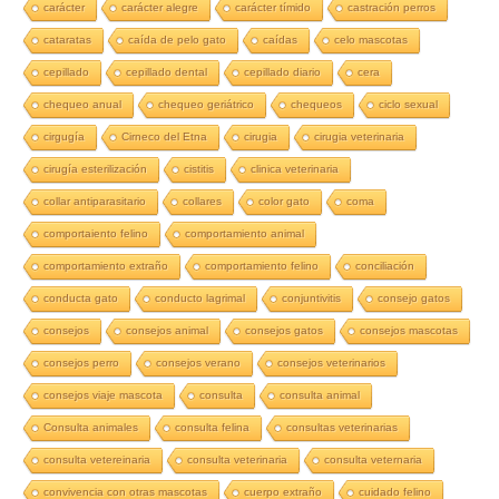
carácter
carácter alegre
carácter tímido
castración perros
cataratas
caída de pelo gato
caídas
celo mascotas
cepillado
cepillado dental
cepillado diario
cera
chequeo anual
chequeo geriátrico
chequeos
ciclo sexual
cirgugía
Cirneco del Etna
cirugia
cirugia veterinaria
cirugía esterilización
cistitis
clinica veterinaria
collar antiparasitario
collares
color gato
coma
comportaiento felino
comportamiento animal
comportamiento extraño
comportamiento felino
conciliación
conducta gato
conducto lagrimal
conjuntivitis
consejo gatos
consejos
consejos animal
consejos gatos
consejos mascotas
consejos perro
consejos verano
consejos veterinarios
consejos viaje mascota
consulta
consulta animal
Consulta animales
consulta felina
consultas veterinarias
consulta vetereinaria
consulta veterinaria
consulta veternaria
convivencia con otras mascotas
cuerpo extraño
cuidado felino