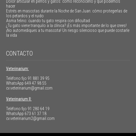
Dolor articular en perros y gatos: cómo reconocerlo y qué podemos
hacer
Estrés en mascotas durante la Noche de San Juan: cómo protegerlas de
los petardos y el ruido
Asma felino: cuando tu gato respira con dificultad
¿Tu gato viene tranquilo a la clínica? ¡Es más importante de lo que crees!
¡No automediques a tu mascota! Un riesgo silencioso que puede costarle
la vida
CONTACTO
Veterinarium:
Teléfono fijo
91 881 39 95
WhatsApp
649 47 98 55
cv.veterinarium@gmail.com
Veterinarium II:
Teléfono fijo
91 280 64 19
WhatsApp
673 61 37 18
cv.veterinarium2@gmail.com