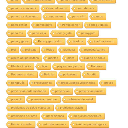
perro de compañía
Perro del faraón
perro de raza
perro de salvamento
perro mator
perro mini
perros
perro senior
perros playa
Perros senior
perros y gatos
perro tos
perro viejo
Perro y gato
perroygato
perro y gatos
Perro y gato salud
picadura
picadura insecto
piel
piel gato
Piojos
piometra
piometra canina
pipeta antiparasitaria
pipetas
placa
planes de salud
Plantas toxicas
playa
playas para perros
Podenco
Podenco andaluz
Poliuria
polivalente
Poodle
portugués
precauciones
precauciones veterinarias
prevec
prevencion enfermedades
prevención
prevención animal
prevenir
primavera mascotas
problemas de salud
problemas de salud mascotas
problemas graves
problemas oculares
procesionaria
productos especiales
Protección solar
protocolo vacunas
Pruebas prequirúrgicas