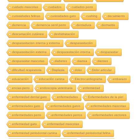
cuidado mascotas
cuidados
cuidados perro
curiosidades felinas
curiosidades gato
cushing
decaimiento
demencia
demencia senil perro
dentadura
dermatitis
descamación cutánea
deshidratación
desparasitacion interna y externa
desparasitación
desparasitación externa
desparasitación interna
desparasitar
desparasitar mascotas
diabetes
diarrea
dientes
dificultad respiratoria
Displasia
dolor
Dolor articular
eduacación
educación canina
Electrocardiograma
embarazo
encias perro
endoscopia veterinaria
enfermedad
enfermedad dental gato
enfermedades
Enfermedades de la piel
enfermedades gato
enfermedades gatos
enfermedades mascotas
enfermedades perro
enfermedades perros
enfermedades vectores
enfermedad gato
enfermedad mascotas
enfermedad periodontal canina
enfermedad periodontal felina