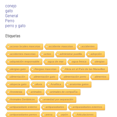
conejo
gato
General
Perro
perro y gato
Etiquetas
acceso locales mascotas
accidente mascotas
accidentes
accidentes mascotas
activo
administrar pastilla
adopción
adquisición responsable
agua de mar
agua fresca
alergias
alergias gato
Alergias mascotas
Alicia en el País de las Maravillas
alimentación
alimentación gato
alimentación perro
alimentos
alopecia gato
altura
Analítica
anatomia gatos
Anestesia
animales
animales de compañía
Animales Geriátricos
ansiedad por separación
antiparasitario externo
antiparasitarios
antiparasitarios externos
antiparasitarios perros
arena
arpón
Articulaciones