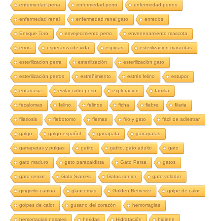
enfermedad perra
enfermedad perro
enfermedad perros
enfermedad renal
enfermedad renal gato
enredos
Enrique Toro
envejecimiento perro
envenenamiento mascota
erros
esperanza de vida
espigas
esterilizacion mascotas
esterilizacion perra
esterilización
esterilización gato
esterilización perros
estreñimiento
estrés felino
estupor
eutanasia
evitar sobrepeso
exploracion
familia
fecalomas
felino
felinos
ficha
fiebre
filaria
filariosis
flebotomo
flemas
frio y gato
fácil de adiestrar
galgo
galgo español
garrapata
garrapatas
garrapatas y pulgas
gatito
gatito. gato adulto
gato
gato maduro
gato paracaidista
Gato Persa
gatos
gato senior
Gato Siamés
Gatos senior
gato volador
gingivitis canina
glaucomas
Golden Retriever
golpe de calor
golpes de calor
gusano del corazón
hemorragias
hemorragias nasales
heridas
Hidratación
higiene