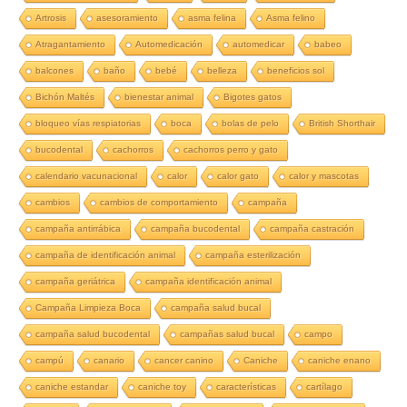
Artrosis
asesoramiento
asma felina
Asma felino
Atragantamiento
Automedicación
automedicar
babeo
balcones
baño
bebé
belleza
beneficios sol
Bichón Maltés
bienestar animal
Bigotes gatos
bloqueo vías respiatorias
boca
bolas de pelo
British Shorthair
bucodental
cachorros
cachorros perro y gato
calendario vacunacional
calor
calor gato
calor y mascotas
cambios
cambios de comportamiento
campaña
campaña antirrábica
campaña bucodental
campaña castración
campaña de identificación animal
campaña esterilización
campaña geriátrica
campaña identificación animal
Campaña Limpieza Boca
campaña salud bucal
campaña salud bucodental
campañas salud bucal
campo
campú
canario
cancer canino
Caniche
caniche enano
caniche estandar
caniche toy
características
cartílago