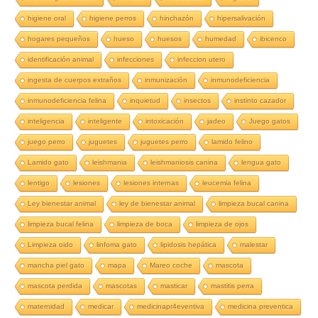
higiene oral
higiene perros
hinchazón
hipersalivación
hogares pequeños
hueso
huesos
humedad
ibicenco
identificación animal
infecciones
infeccion utero
ingesta de cuerpos extraños
inmunización
inmunodeficiencia
inmunodeficiencia felina
inquietud
insectos
instinto cazador
inteligencia
inteligente
intoxicación
jadeo
Juego gatos
juego perro
juguetes
juguetes perro
lamido felino
Lamido gato
leishmania
leishmaniosis canina
lengua gato
lentigo
lesiones
lesiones internas
leucemia felina
Ley bienestar animal
ley de bienestar animal
limpieza bucal canina
limpieza bucal felina
limpieza de boca
limpieza de ojos
Limpieza oido
linfoma gato
lipidosis hepática
malestar
mancha piel gato
mapa
Mareo coche
mascota
mascota perdida
mascotas
masticar
mastitis perra
maternidad
medicar
medicinapr4eventiva
medicina preventica