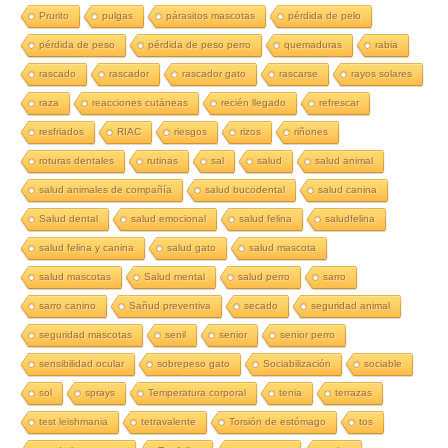
Prurito
pulgas
párasitos mascotas
pérdida de pelo
pérdida de peso
pérdida de peso perro
quemaduras
rabia
rascado
rascador
rascador gato
rascarse
rayos solares
raza
reacciones cutáneas
recién llegado
refrescar
resfriados
RIAC
riesgos
rizos
riñones
roturas dentales
rutinas
sal
salud
salud animal
salud animales de compañía
salud bucodental
salud canina
Salud dental
salud emocional
salud felina
saludfelina
salud felina y canina
salud gato
salud mascota
salud mascotas
Salud mental
salud perro
sarro
sarro canino
Sañud preventiva
secado
seguridad animal
seguridad mascotas
senil
senior
senior perro
sensibilidad ocular
sobrepeso gato
Sociabilización
sociable
sol
sprays
Temperatura corporal
tenia
terrazas
test leishmania
tetravalente
Torsión de estómago
tos