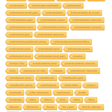
encias perro
endoscopia veterinaria
enfermedad
enfermedad dental gato
enfermedades
Enfermedades de la piel
enfermedades gato
enfermedades gatos
enfermedades mascotas
enfermedades perro
enfermedades perros
enfermedades vectores
enfermedad gato
enfermedad mascotas
enfermedad periodontal canina
enfermedad periodontal felina
enfermedad perra
enfermedad perro
enfermedad perros
enfermedad renal
enfermedad renal gato
enredos
Enrique Toro
envejecimiento perro
envenenamiento mascota
erros
esperanza de vida
espigas
esterilizacion mascotas
esterilizacion perra
esterilización
esterilización gato
esterilización perros
estreñimiento
estrés felino
estupor
eutanasia
evitar sobrepeso
exploracion
familia
fecalomas
felino
felinos
ficha
fiebre
filaria
filariosis
flebotomo
flemas
frio y gato
fácil de adiestrar