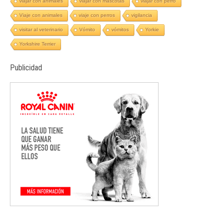
viajar con animales
viajar con mascotas
viajar con perro
Viaje con animales
viaje con perros
vigilancia
visitar al veterinario
Vómito
vómitos
Yorkie
Yorkshire Terrier
Publicidad