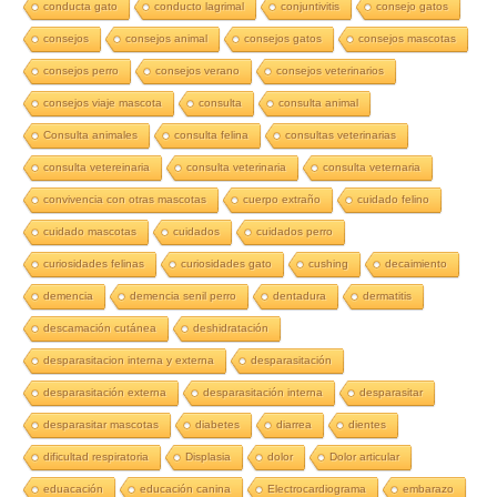
conducta gato
conducto lagrimal
conjuntivitis
consejo gatos
consejos
consejos animal
consejos gatos
consejos mascotas
consejos perro
consejos verano
consejos veterinarios
consejos viaje mascota
consulta
consulta animal
Consulta animales
consulta felina
consultas veterinarias
consulta vetereinaria
consulta veterinaria
consulta veternaria
convivencia con otras mascotas
cuerpo extraño
cuidado felino
cuidado mascotas
cuidados
cuidados perro
curiosidades felinas
curiosidades gato
cushing
decaimiento
demencia
demencia senil perro
dentadura
dermatitis
descamación cutánea
deshidratación
desparasitacion interna y externa
desparasitación
desparasitación externa
desparasitación interna
desparasitar
desparasitar mascotas
diabetes
diarrea
dientes
dificultad respiratoria
Displasia
dolor
Dolor articular
eduacación
educación canina
Electrocardiograma
embarazo