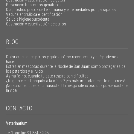
Prevención trastornos geriátricos
Diagnóstico precoz de Leishmania y enfermedades por garrapatas
Vacuna antirrábica e identificación
Salud e higiene bucodental
Castración y esterilización de perros
BLOG
Dolor articular en perros y gatos: cómo reconocerlo y qué podemos
hacer
Estrés en mascotas durante la Noche de San Juan: cómo protegerlas de
los petardos y el ruido
Asma felino: cuando tu gato respira con dificultad
¿Tu gato viene tranquilo a la clínica? ¡Es más importante de lo que crees!
¡No automediques a tu mascota! Un riesgo silencioso que puede costarle
la vida
CONTACTO
Veterinarium:
Teléfono fijo
91 881 39 95