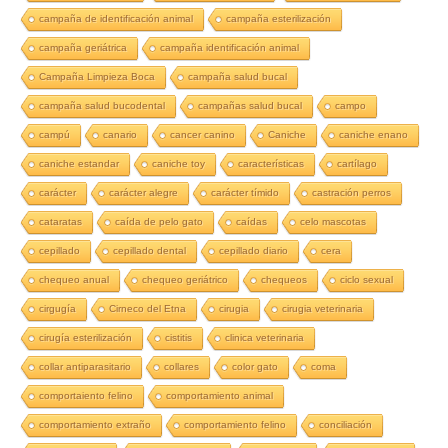
campaña de identificación animal
campaña esterilización
campaña geriátrica
campaña identificación animal
Campaña Limpieza Boca
campaña salud bucal
campaña salud bucodental
campañas salud bucal
campo
campú
canario
cancer canino
Caniche
caniche enano
caniche estandar
caniche toy
características
cartílago
carácter
carácter alegre
carácter tímido
castración perros
cataratas
caída de pelo gato
caídas
celo mascotas
cepillado
cepillado dental
cepillado diario
cera
chequeo anual
chequeo geriátrico
chequeos
ciclo sexual
cirgugía
Cirneco del Etna
cirugia
cirugia veterinaria
cirugía esterilización
cistitis
clinica veterinaria
collar antiparasitario
collares
color gato
coma
comportaiento felino
comportamiento animal
comportamiento extraño
comportamiento felino
conciliación