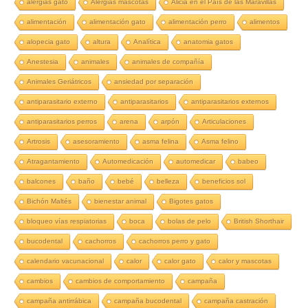
alergias gato
Alergias mascotas
Alicia en el País de las Maravillas
alimentación
alimentación gato
alimentación perro
alimentos
alopecia gato
altura
Analítica
anatomia gatos
Anestesia
animales
animales de compañía
Animales Geriátricos
ansiedad por separación
antiparasitario externo
antiparasitarios
antiparasitarios externos
antiparasitarios perros
arena
arpón
Articulaciones
Artrosis
asesoramiento
asma felina
Asma felino
Atragantamiento
Automedicación
automedicar
babeo
balcones
baño
bebé
belleza
beneficios sol
Bichón Maltés
bienestar animal
Bigotes gatos
bloqueo vías respiatorias
boca
bolas de pelo
British Shorthair
bucodental
cachorros
cachorros perro y gato
calendario vacunacional
calor
calor gato
calor y mascotas
cambios
cambios de comportamiento
campaña
campaña antirrábica
campaña bucodental
campaña castración