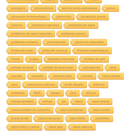
portugués
precauciones
precauciones veterinarias
prevec
prevencion enfermedades
prevención
prevención animal
prevenir
primavera mascotas
problemas de salud
problemas de salud mascotas
problemas graves
problemas oculares
procesionaria
productos especiales
Protección solar
protocolo vacunas
Pruebas prequirúrgicas
Prurito
pulgas
párasitos mascotas
pérdida de pelo
pérdida de peso
pérdida de peso perro
quemaduras
rabia
rascado
rascador
rascador gato
rascarse
rayos solares
raza
reacciones cutáneas
recién llegado
refrescar
resfriados
RIAC
riesgos
rizos
riñones
roturas dentales
rutinas
sal
salud
salud animal
salud animales de compañía
salud bucodental
salud canina
Salud dental
salud emocional
salud felina
saludfelina
salud felina y canina
salud gato
salud mascota