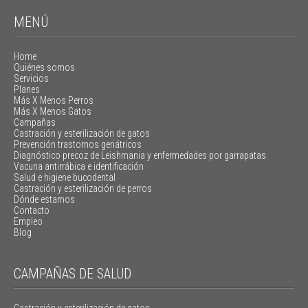
MENÚ
Home
Quiénes somos
Servicios
Planes
Más X Menos Perros
Más X Menos Gatos
Campañas
Castración y esterilización de gatos
Prevención trastornos geriátricos
Diagnóstico precoz de Leishmania y enfermedades por garrapatas
Vacuna antirrábica e identificación
Salud e higiene bucodental
Castración y esterilización de perros
Dónde estamos
Contacto
Empleo
Blog
CAMPAÑAS DE SALUD
Castración y esterilización de gatos