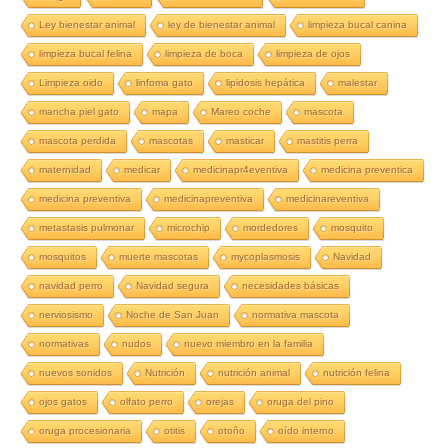
Ley bienestar animal
ley de bienestar animal
limpieza bucal canina
limpieza bucal felina
limpieza de boca
limpieza de ojos
Limpieza oido
linfoma gato
lipidosis hepática
malestar
mancha piel gato
mapa
Mareo coche
mascota
mascota perdida
mascotas
masticar
mastitis perra
maternidad
medicar
medicinapr4eventiva
medicina preventica
medicina preventiva
medicinapreventiva
medicinareventiva
metastasis pulmonar
microchip
mordedores
mosquito
mosquitos
muerte mascotas
mycoplasmosis
Navidad
navidad perro
Navidad segura
necesidades básicas
nerviosismo
Noche de San Juan
normativa mascota
normativas
nudos
nuevo miembro en la familia
nuevos sonidos
Nutrición
nutrición animal
nutrición felina
ojos gatos
olfato perro
orejas
oruga del pino
oruga procesionaria
otitis
otoño
oído interno