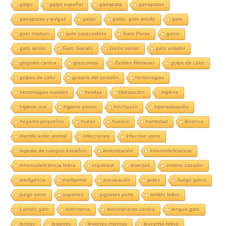
galgo
galgo español
garrapata
garrapatas
garrapatas y pulgas
gatito
gatito. gato adulto
gato
gato maduro
gato paracaidista
Gato Persa
gatos
gato senior
Gato Siamés
Gatos senior
gato volador
gingivitis canina
glaucomas
Golden Retriever
golpe de calor
golpes de calor
gusano del corazón
hemorragias
hemorragias nasales
heridas
Hidratación
higiene
higiene oral
higiene perros
hinchazón
hipersalivación
hogares pequeños
hueso
huesos
humedad
ibicenco
identificación animal
infecciones
infeccion utero
ingesta de cuerpos extraños
inmunización
inmunodeficiencia
inmunodeficiencia felina
inquietud
insectos
instinto cazador
inteligencia
inteligente
intoxicación
jadeo
Juego gatos
juego perro
juguetes
juguetes perro
lamido felino
Lamido gato
leishmania
leishmaniosis canina
lengua gato
lentigo
lesiones
lesiones internas
leucemia felina