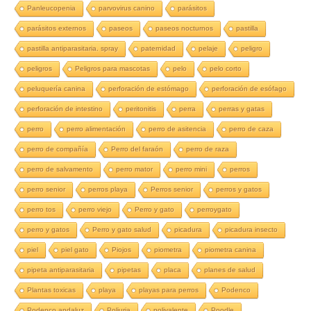
Panleucopenia
parvovirus canino
parásitos
parásitos externos
paseos
paseos nocturnos
pastilla
pastilla antiparasitaria. spray
paternidad
pelaje
peligro
peligros
Peligros para mascotas
pelo
pelo corto
peluquería canina
perforación de estómago
perforación de esófago
perforación de intestino
peritonitis
perra
perras y gatas
perro
perro alimentación
perro de asitencia
perro de caza
perro de compañía
Perro del faraón
perro de raza
perro de salvamento
perro mator
perro mini
perros
perro senior
perros playa
Perros senior
perros y gatos
perro tos
perro viejo
Perro y gato
perroygato
perro y gatos
Perro y gato salud
picadura
picadura insecto
piel
piel gato
Piojos
piometra
piometra canina
pipeta antiparasitaria
pipetas
placa
planes de salud
Plantas toxicas
playa
playas para perros
Podenco
Podenco andaluz
Poliuria
polivalente
Poodle