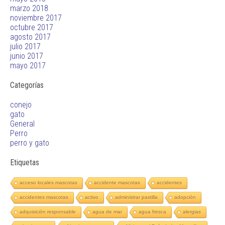
marzo 2018
noviembre 2017
octubre 2017
agosto 2017
julio 2017
junio 2017
mayo 2017
Categorías
conejo
gato
General
Perro
perro y gato
Etiquetas
acceso locales mascotas
accidente mascotas
accidentes
accidentes mascotas
activo
administrar pastilla
adopción
adquisición responsable
agua de mar
agua fresca
alergias