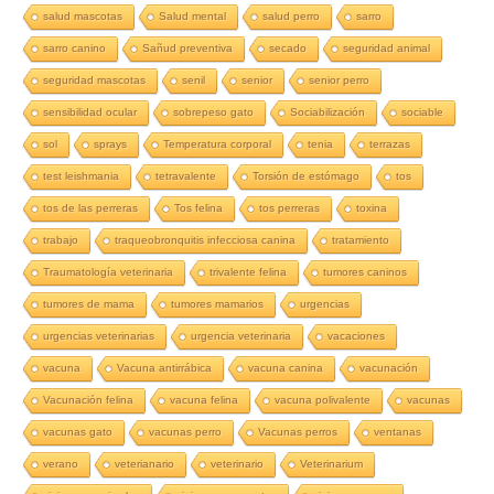
salud mascotas
Salud mental
salud perro
sarro
sarro canino
Sañud preventiva
secado
seguridad animal
seguridad mascotas
senil
senior
senior perro
sensibilidad ocular
sobrepeso gato
Sociabilización
sociable
sol
sprays
Temperatura corporal
tenia
terrazas
test leishmania
tetravalente
Torsión de estómago
tos
tos de las perreras
Tos felina
tos perreras
toxina
trabajo
traqueobronquitis infecciosa canina
tratamiento
Traumatología veterinaria
trivalente felina
tumores caninos
tumores de mama
tumores mamarios
urgencias
urgencias veterinarias
urgencia veterinaria
vacaciones
vacuna
Vacuna antirrábica
vacuna canina
vacunación
Vacunación felina
vacuna felina
vacuna polivalente
vacunas
vacunas gato
vacunas perro
Vacunas perros
ventanas
verano
veterianario
veterinario
Veterinarium