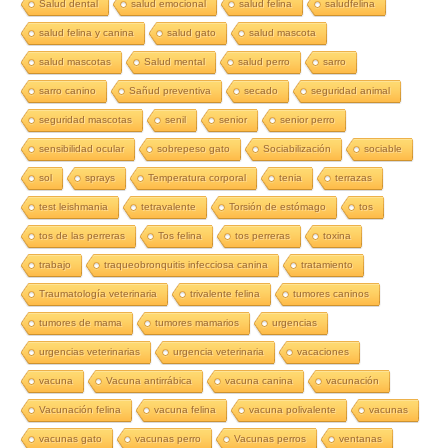
Salud dental
salud emocional
salud felina
saludfelina
salud felina y canina
salud gato
salud mascota
salud mascotas
Salud mental
salud perro
sarro
sarro canino
Sañud preventiva
secado
seguridad animal
seguridad mascotas
senil
senior
senior perro
sensibilidad ocular
sobrepeso gato
Sociabilización
sociable
sol
sprays
Temperatura corporal
tenia
terrazas
test leishmania
tetravalente
Torsión de estómago
tos
tos de las perreras
Tos felina
tos perreras
toxina
trabajo
traqueobronquitis infecciosa canina
tratamiento
Traumatología veterinaria
trivalente felina
tumores caninos
tumores de mama
tumores mamarios
urgencias
urgencias veterinarias
urgencia veterinaria
vacaciones
vacuna
Vacuna antirrábica
vacuna canina
vacunación
Vacunación felina
vacuna felina
vacuna polivalente
vacunas
vacunas gato
vacunas perro
Vacunas perros
ventanas