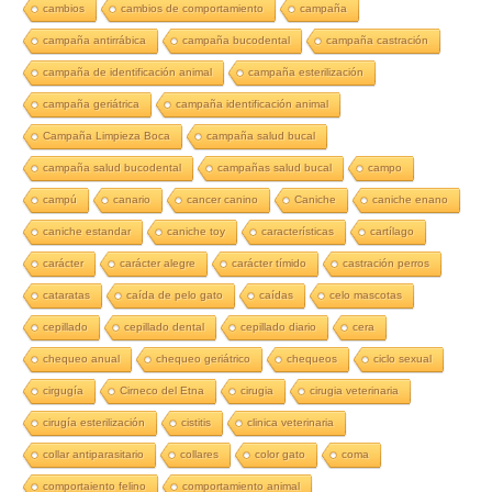
cambios
cambios de comportamiento
campaña
campaña antirrábica
campaña bucodental
campaña castración
campaña de identificación animal
campaña esterilización
campaña geriátrica
campaña identificación animal
Campaña Limpieza Boca
campaña salud bucal
campaña salud bucodental
campañas salud bucal
campo
campú
canario
cancer canino
Caniche
caniche enano
caniche estandar
caniche toy
características
cartílago
carácter
carácter alegre
carácter tímido
castración perros
cataratas
caída de pelo gato
caídas
celo mascotas
cepillado
cepillado dental
cepillado diario
cera
chequeo anual
chequeo geriátrico
chequeos
ciclo sexual
cirgugía
Cirneco del Etna
cirugia
cirugia veterinaria
cirugía esterilización
cistitis
clinica veterinaria
collar antiparasitario
collares
color gato
coma
comportaiento felino
comportamiento animal