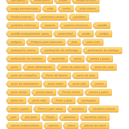
ojos gatos
olfato perro
orejas
oruga del pino
oruga procesionaria
otitis
otoño
oído interno
Panleucopenia
parvovirus canino
parásitos
parásitos externos
paseos
paseos nocturnos
pastilla
pastilla antiparasitaria. spray
paternidad
pelaje
peligro
peligros
Peligros para mascotas
pelo
pelo corto
peluquería canina
perforación de estómago
perforación de esófago
perforación de intestino
peritonitis
perra
perras y gatas
perro
perro alimentación
perro de asitencia
perro de caza
perro de compañía
Perro del faraón
perro de raza
perro de salvamento
perro mator
perro mini
perros
perro senior
perros playa
Perros senior
perros y gatos
perro tos
perro viejo
Perro y gato
perroygato
perro y gatos
Perro y gato salud
picadura
picadura insecto
piel
piel gato
Piojos
piometra
piometra canina
pipeta antiparasitaria
pipetas
placa
planes de salud