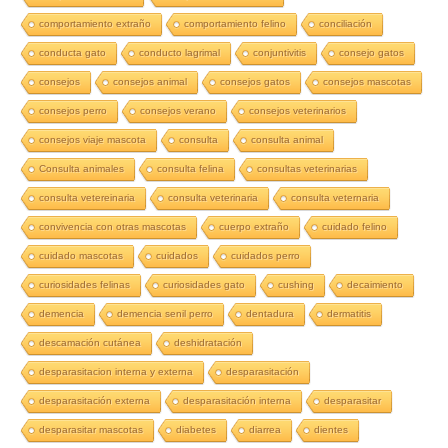
comportamiento extraño
comportamiento felino
conciliación
conducta gato
conducto lagrimal
conjuntivitis
consejo gatos
consejos
consejos animal
consejos gatos
consejos mascotas
consejos perro
consejos verano
consejos veterinarios
consejos viaje mascota
consulta
consulta animal
Consulta animales
consulta felina
consultas veterinarias
consulta vetereinaria
consulta veterinaria
consulta veternaria
convivencia con otras mascotas
cuerpo extraño
cuidado felino
cuidado mascotas
cuidados
cuidados perro
curiosidades felinas
curiosidades gato
cushing
decaimiento
demencia
demencia senil perro
dentadura
dermatitis
descamación cutánea
deshidratación
desparasitacion interna y externa
desparasitación
desparasitación externa
desparasitación interna
desparasitar
desparasitar mascotas
diabetes
diarrea
dientes