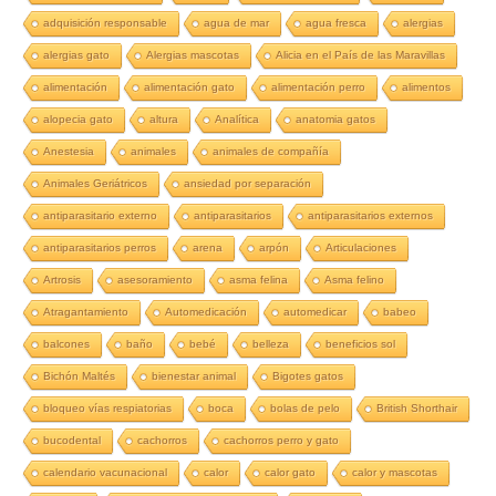
adquisición responsable
agua de mar
agua fresca
alergias
alergias gato
Alergias mascotas
Alicia en el País de las Maravillas
alimentación
alimentación gato
alimentación perro
alimentos
alopecia gato
altura
Analítica
anatomia gatos
Anestesia
animales
animales de compañía
Animales Geriátricos
ansiedad por separación
antiparasitario externo
antiparasitarios
antiparasitarios externos
antiparasitarios perros
arena
arpón
Articulaciones
Artrosis
asesoramiento
asma felina
Asma felino
Atragantamiento
Automedicación
automedicar
babeo
balcones
baño
bebé
belleza
beneficios sol
Bichón Maltés
bienestar animal
Bigotes gatos
bloqueo vías respiatorias
boca
bolas de pelo
British Shorthair
bucodental
cachorros
cachorros perro y gato
calendario vacunacional
calor
calor gato
calor y mascotas