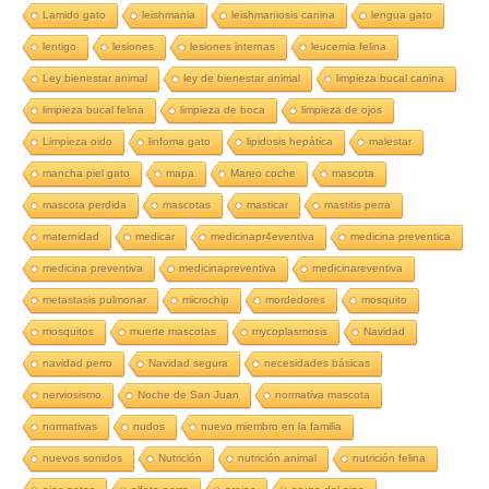
Lamido gato
leishmania
leishmaniosis canina
lengua gato
lentigo
lesiones
lesiones internas
leucemia felina
Ley bienestar animal
ley de bienestar animal
limpieza bucal canina
limpieza bucal felina
limpieza de boca
limpieza de ojos
Limpieza oido
linfoma gato
lipidosis hepática
malestar
mancha piel gato
mapa
Mareo coche
mascota
mascota perdida
mascotas
masticar
mastitis perra
maternidad
medicar
medicinapr4eventiva
medicina preventica
medicina preventiva
medicinapreventiva
medicinareventiva
metastasis pulmonar
microchip
mordedores
mosquito
mosquitos
muerte mascotas
mycoplasmosis
Navidad
navidad perro
Navidad segura
necesidades básicas
nerviosismo
Noche de San Juan
normativa mascota
normativas
nudos
nuevo miembro en la familia
nuevos sonidos
Nutrición
nutrición animal
nutrición felina