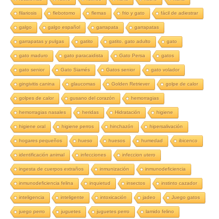
filariosis
flebotomo
flemas
frio y gato
fácil de adiestrar
galgo
galgo español
garrapata
garrapatas
garrapatas y pulgas
gatito
gatito. gato adulto
gato
gato maduro
gato paracaidista
Gato Persa
gatos
gato senior
Gato Siamés
Gatos senior
gato volador
gingivitis canina
glaucomas
Golden Retriever
golpe de calor
golpes de calor
gusano del corazón
hemorragias
hemorragias nasales
heridas
Hidratación
higiene
higiene oral
higiene perros
hinchazón
hipersalivación
hogares pequeños
hueso
huesos
humedad
ibicenco
identificación animal
infecciones
infeccion utero
ingesta de cuerpos extraños
inmunización
inmunodeficiencia
inmunodeficiencia felina
inquietud
insectos
instinto cazador
inteligencia
inteligente
intoxicación
jadeo
Juego gatos
juego perro
juguetes
juguetes perro
lamido felino