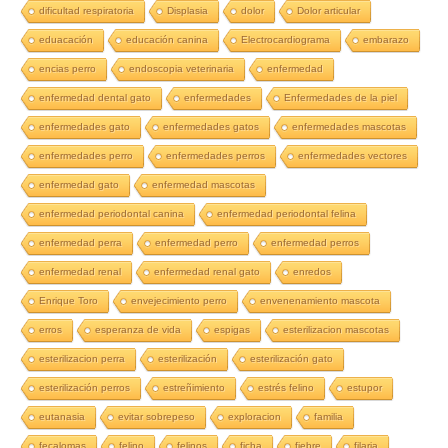
dificultad respiratoria
Displasia
dolor
Dolor articular
eduacación
educación canina
Electrocardiograma
embarazo
encias perro
endoscopia veterinaria
enfermedad
enfermedad dental gato
enfermedades
Enfermedades de la piel
enfermedades gato
enfermedades gatos
enfermedades mascotas
enfermedades perro
enfermedades perros
enfermedades vectores
enfermedad gato
enfermedad mascotas
enfermedad periodontal canina
enfermedad periodontal felina
enfermedad perra
enfermedad perro
enfermedad perros
enfermedad renal
enfermedad renal gato
enredos
Enrique Toro
envejecimiento perro
envenenamiento mascota
erros
esperanza de vida
espigas
esterilizacion mascotas
esterilizacion perra
esterilización
esterilización gato
esterilización perros
estreñimiento
estrés felino
estupor
eutanasia
evitar sobrepeso
exploracion
familia
fecalomas
felino
felinos
ficha
fiebre
filaria