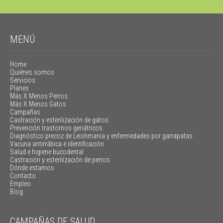
MENÚ
Home
Quiénes somos
Servicios
Planes
Más X Menos Perros
Más X Menos Gatos
Campañas
Castración y esterilización de gatos
Prevención trastornos geriátricos
Diagnóstico precoz de Leishmania y enfermedades por garrapatas
Vacuna antirrábica e identificación
Salud e higiene bucodental
Castración y esterilización de perros
Dónde estamos
Contacto
Empleo
Blog
CAMPAÑAS DE SALUD