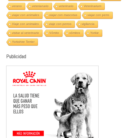
verano
veterianario
veterinario
Veterinarium
viajar con animales
viajar con mascotas
viajar con perro
Viaje con animales
viaje con perros
vigilancia
visitar al veterinario
Vómito
vómitos
Yorkie
Yorkshire Terrier
Publicidad