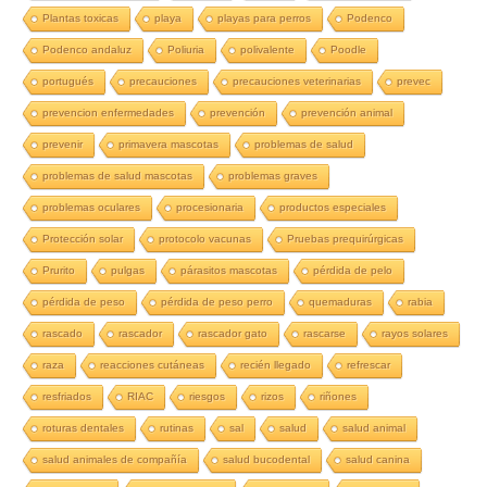
Plantas toxicas
playa
playas para perros
Podenco
Podenco andaluz
Poliuria
polivalente
Poodle
portugués
precauciones
precauciones veterinarias
prevec
prevencion enfermedades
prevención
prevención animal
prevenir
primavera mascotas
problemas de salud
problemas de salud mascotas
problemas graves
problemas oculares
procesionaria
productos especiales
Protección solar
protocolo vacunas
Pruebas prequirúrgicas
Prurito
pulgas
párasitos mascotas
pérdida de pelo
pérdida de peso
pérdida de peso perro
quemaduras
rabia
rascado
rascador
rascador gato
rascarse
rayos solares
raza
reacciones cutáneas
recién llegado
refrescar
resfriados
RIAC
riesgos
rizos
riñones
roturas dentales
rutinas
sal
salud
salud animal
salud animales de compañía
salud bucodental
salud canina