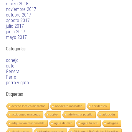
marzo 2018
noviembre 2017
octubre 2017
agosto 2017
julio 2017
junio 2017
mayo 2017
Categorías
conejo
gato
General
Perro
perro y gato
Etiquetas
acceso locales mascotas
accidente mascotas
accidentes
accidentes mascotas
activo
administrar pastilla
adopción
adquisición responsable
agua de mar
agua fresca
alergias
alergias gato
Alergias mascotas
Alicia en el País de las Maravillas