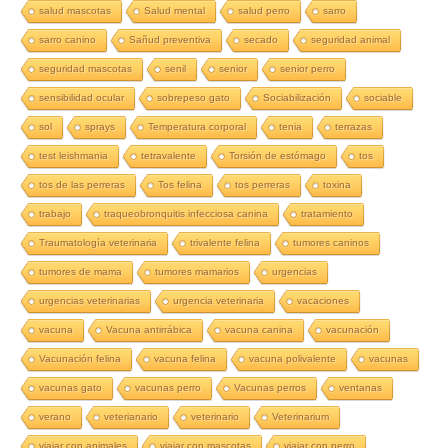
salud mascotas
Salud mental
salud perro
sarro
sarro canino
Sañud preventiva
secado
seguridad animal
seguridad mascotas
senil
senior
senior perro
sensibilidad ocular
sobrepeso gato
Sociabilización
sociable
sol
sprays
Temperatura corporal
tenia
terrazas
test leishmania
tetravalente
Torsión de estómago
tos
tos de las perreras
Tos felina
tos perreras
toxina
trabajo
traqueobronquitis infecciosa canina
tratamiento
Traumatología veterinaria
trivalente felina
tumores caninos
tumores de mama
tumores mamarios
urgencias
urgencias veterinarias
urgencia veterinaria
vacaciones
vacuna
Vacuna antirrábica
vacuna canina
vacunación
Vacunación felina
vacuna felina
vacuna polivalente
vacunas
vacunas gato
vacunas perro
Vacunas perros
ventanas
verano
veterianario
veterinario
Veterinarium
viajar con animales
viajar con mascotas
viajar con perro