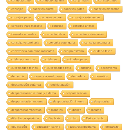
conducta gato
conducto lagrimal
conjuntivitis
consejo gatos
consejos
consejos animal
consejos gatos
consejos mascotas
consejos perro
consejos verano
consejos veterinarios
consejos viaje mascota
consulta
consulta animal
Consulta animales
consulta felina
consultas veterinarias
consulta vetereinaria
consulta veterinaria
consulta veternaria
convivencia con otras mascotas
cuerpo extraño
cuidado felino
cuidado mascotas
cuidados
cuidados perro
curiosidades felinas
curiosidades gato
cushing
decaimiento
demencia
demencia senil perro
dentadura
dermatitis
descamación cutánea
deshidratación
desparasitacion interna y externa
desparasitación
desparasitación externa
desparasitación interna
desparasitar
desparasitar mascotas
diabetes
diarrea
dientes
dificultad respiratoria
Displasia
dolor
Dolor articular
eduacación
educación canina
Electrocardiograma
embarazo