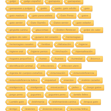
galgo
galgo español
garrapata
garrapatas
garrapatas y pulgas
gatito
gatito. gato adulto
gato
gato maduro
gato paracaidista
Gato Persa
gatos
gato senior
Gato Siamés
Gatos senior
gato volador
gingivitis canina
glaucomas
Golden Retriever
golpe de calor
golpes de calor
gusano del corazón
hemorragias
hemorragias nasales
heridas
Hidratación
higiene
higiene oral
higiene perros
hinchazón
hipersalivación
hogares pequeños
hueso
huesos
humedad
ibicenco
identificación animal
infecciones
infeccion utero
ingesta de cuerpos extraños
inmunización
inmunodeficiencia
inmunodeficiencia felina
inquietud
insectos
instinto cazador
inteligencia
inteligente
intoxicación
jadeo
Juego gatos
juego perro
juguetes
juguetes perro
lamido felino
Lamido gato
leishmania
leishmaniosis canina
lengua gato
lentigo
lesiones
lesiones internas
leucemia felina