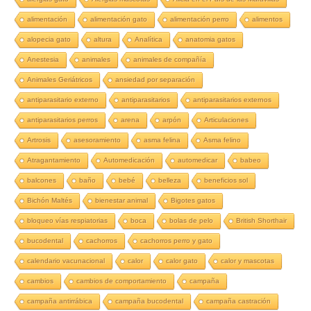
alimentación
alimentación gato
alimentación perro
alimentos
alopecia gato
altura
Analítica
anatomia gatos
Anestesia
animales
animales de compañía
Animales Geriátricos
ansiedad por separación
antiparasitario externo
antiparasitarios
antiparasitarios externos
antiparasitarios perros
arena
arpón
Articulaciones
Artrosis
asesoramiento
asma felina
Asma felino
Atragantamiento
Automedicación
automedicar
babeo
balcones
baño
bebé
belleza
beneficios sol
Bichón Maltés
bienestar animal
Bigotes gatos
bloqueo vías respiatorias
boca
bolas de pelo
British Shorthair
bucodental
cachorros
cachorros perro y gato
calendario vacunacional
calor
calor gato
calor y mascotas
cambios
cambios de comportamiento
campaña
campaña antirrábica
campaña bucodental
campaña castración