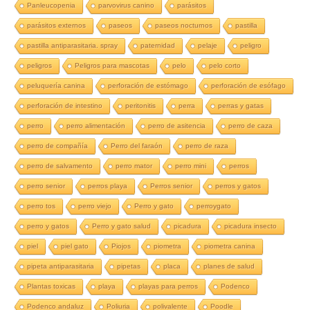
Panleucopenia
parvovirus canino
parásitos
parásitos externos
paseos
paseos nocturnos
pastilla
pastilla antiparasitaria. spray
paternidad
pelaje
peligro
peligros
Peligros para mascotas
pelo
pelo corto
peluquería canina
perforación de estómago
perforación de esófago
perforación de intestino
peritonitis
perra
perras y gatas
perro
perro alimentación
perro de asitencia
perro de caza
perro de compañía
Perro del faraón
perro de raza
perro de salvamento
perro mator
perro mini
perros
perro senior
perros playa
Perros senior
perros y gatos
perro tos
perro viejo
Perro y gato
perroygato
perro y gatos
Perro y gato salud
picadura
picadura insecto
piel
piel gato
Piojos
piometra
piometra canina
pipeta antiparasitaria
pipetas
placa
planes de salud
Plantas toxicas
playa
playas para perros
Podenco
Podenco andaluz
Poliuria
polivalente
Poodle