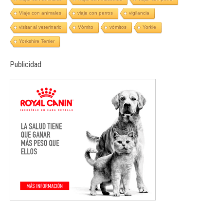
Viaje con animales
viaje con perros
vigilancia
visitar al veterinario
Vómito
vómitos
Yorkie
Yorkshire Terrier
Publicidad