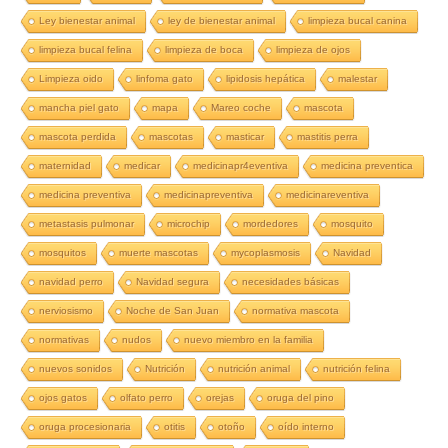
Ley bienestar animal
ley de bienestar animal
limpieza bucal canina
limpieza bucal felina
limpieza de boca
limpieza de ojos
Limpieza oido
linfoma gato
lipidosis hepática
malestar
mancha piel gato
mapa
Mareo coche
mascota
mascota perdida
mascotas
masticar
mastitis perra
maternidad
medicar
medicinapr4eventiva
medicina preventica
medicina preventiva
medicinapreventiva
medicinareventiva
metastasis pulmonar
microchip
mordedores
mosquito
mosquitos
muerte mascotas
mycoplasmosis
Navidad
navidad perro
Navidad segura
necesidades básicas
nerviosismo
Noche de San Juan
normativa mascota
normativas
nudos
nuevo miembro en la familia
nuevos sonidos
Nutrición
nutrición animal
nutrición felina
ojos gatos
olfato perro
orejas
oruga del pino
oruga procesionaria
otitis
otoño
oído interno