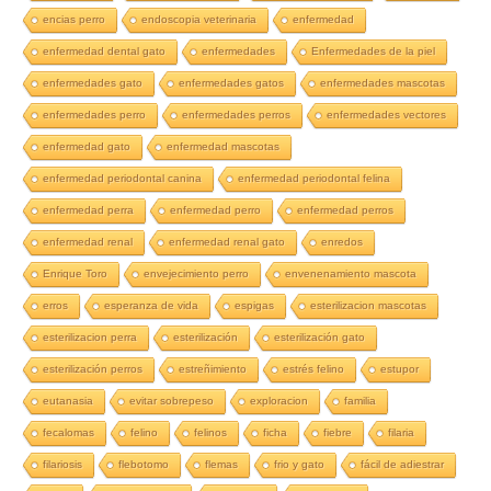
encias perro
endoscopia veterinaria
enfermedad
enfermedad dental gato
enfermedades
Enfermedades de la piel
enfermedades gato
enfermedades gatos
enfermedades mascotas
enfermedades perro
enfermedades perros
enfermedades vectores
enfermedad gato
enfermedad mascotas
enfermedad periodontal canina
enfermedad periodontal felina
enfermedad perra
enfermedad perro
enfermedad perros
enfermedad renal
enfermedad renal gato
enredos
Enrique Toro
envejecimiento perro
envenenamiento mascota
erros
esperanza de vida
espigas
esterilizacion mascotas
esterilizacion perra
esterilización
esterilización gato
esterilización perros
estreñimiento
estrés felino
estupor
eutanasia
evitar sobrepeso
exploracion
familia
fecalomas
felino
felinos
ficha
fiebre
filaria
filariosis
flebotomo
flemas
frio y gato
fácil de adiestrar