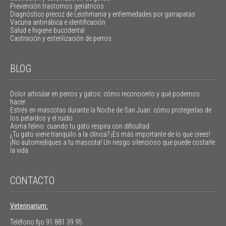
Prevención trastornos geriátricos
Diagnóstico precoz de Leishmania y enfermedades por garrapatas
Vacuna antirrábica e identificación
Salud e higiene bucodental
Castración y esterilización de perros
BLOG
Dolor articular en perros y gatos: cómo reconocerlo y qué podemos
hacer
Estrés en mascotas durante la Noche de San Juan: cómo protegerlas de
los petardos y el ruido
Asma felino: cuando tu gato respira con dificultad
¿Tu gato viene tranquilo a la clínica? ¡Es más importante de lo que crees!
¡No automediques a tu mascota! Un riesgo silencioso que puede costarle
la vida
CONTACTO
Veterinarium:
Teléfono fijo
91 881 39 95