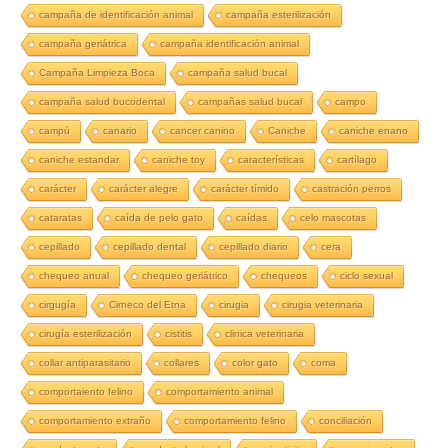
campaña de identificación animal
campaña esterilización
campaña geriátrica
campaña identificación animal
Campaña Limpieza Boca
campaña salud bucal
campaña salud bucodental
campañas salud bucal
campo
campú
canario
cancer canino
Caniche
caniche enano
caniche estandar
caniche toy
características
cartílago
carácter
carácter alegre
carácter tímido
castración perros
cataratas
caída de pelo gato
caídas
celo mascotas
cepillado
cepillado dental
cepillado diario
cera
chequeo anual
chequeo geriátrico
chequeos
ciclo sexual
cirgugía
Cirneco del Etna
cirugia
cirugia veterinaria
cirugía esterilización
cistitis
clinica veterinaria
collar antiparasitario
collares
color gato
coma
comportaiento felino
comportamiento animal
comportamiento extraño
comportamiento felino
conciliación