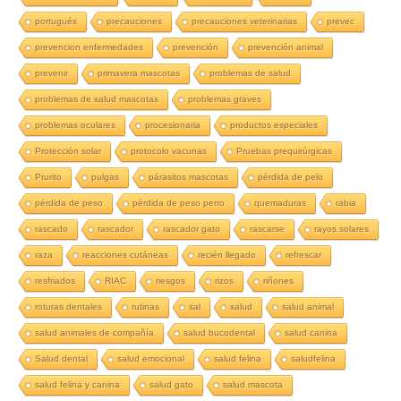
portugués
precauciones
precauciones veterinarias
prevec
prevencion enfermedades
prevención
prevención animal
prevenir
primavera mascotas
problemas de salud
problemas de salud mascotas
problemas graves
problemas oculares
procesionaria
productos especiales
Protección solar
protocolo vacunas
Pruebas prequirúrgicas
Prurito
pulgas
párasitos mascotas
pérdida de pelo
pérdida de peso
pérdida de peso perro
quemaduras
rabia
rascado
rascador
rascador gato
rascarse
rayos solares
raza
reacciones cutáneas
recién llegado
refrescar
resfriados
RIAC
riesgos
rizos
riñones
roturas dentales
rutinas
sal
salud
salud animal
salud animales de compañía
salud bucodental
salud canina
Salud dental
salud emocional
salud felina
saludfelina
salud felina y canina
salud gato
salud mascota