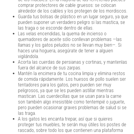
comprar protectores de cable gruesos: se colocan
alrededor de los cables y los protegen de los mordiscos.
Guarda tus bolsas de plástico en un lugar seguro, ya que
pueden suponer un verdadero peligro si las mastica, se
las traga o se esconde dentro de ellas.
Las velas encendidas, la quema de incienso o
quemadores de aceite sólo conllevan problemas —las
llamas y los gatos peludos no se llevan muy bien—. Si
haces una hoguera, asegúrate de tener a alguien
vigilándola.
Acorta las cuerdas de persianas y cortinas, y mantenlas
fuera del alcance de sus zarpas.
Mantén la encimera de tu cocina limpia y elimina restos
de comida rápidamente. Los huesos de pollo suelen ser
tentadores para los gatos, pero pueden ser muy
peligrosos, ya que se les pueden astillar mientras
mastican. Las cuerdecillas que se usan para la carne
son también algo irresistible como tentempié o juguete,
pero pueden ocasionar graves problemas de salud si se
las traga.
A los gatos les encanta trepar, así que si quieres
proteger tus muebles, te serán muy útiles los postes de
rascado, sobre todo los que contienen una plataforma