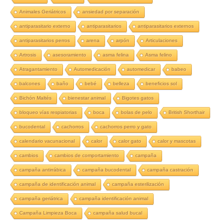
Animales Geriátricos
ansiedad por separación
antiparasitario externo
antiparasitarios
antiparasitarios externos
antiparasitarios perros
arena
arpón
Articulaciones
Artrosis
asesoramiento
asma felina
Asma felino
Atragantamiento
Automedicación
automedicar
babeo
balcones
baño
bebé
belleza
beneficios sol
Bichón Maltés
bienestar animal
Bigotes gatos
bloqueo vías respiatorias
boca
bolas de pelo
British Shorthair
bucodental
cachorros
cachorros perro y gato
calendario vacunacional
calor
calor gato
calor y mascotas
cambios
cambios de comportamiento
campaña
campaña antirrábica
campaña bucodental
campaña castración
campaña de identificación animal
campaña esterilización
campaña geriátrica
campaña identificación animal
Campaña Limpieza Boca
campaña salud bucal