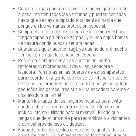
Cuando traigas por primera vez a tu nuevo gato o gatito
a casa, mantén todas las ventanas y puertas cerradas
hasta que se haya adaptado totalmente o hasta que
pongas en las ventanas protección especial.
Comprueba que todos los cubos de la cocina y el baño
tengan tapas a prueba de zarpas, ¡y nunca dejes bolsas
de basura donde puedan ser atacadas!
Guarda cualquier adorno frágil, ya que no durará mucho
tiempo con un gatito curioso en escena.
Recuerda siempre cerrar las puertas del horno,
refrigerador, microondas, lavavajillas, secadora y
lavadora. Pon notas en las puertas de estos aparatos
para recordar a la gente que revise su interior en busca
de gatos exploradores antes de utilizarlos. ¡A los gatitos
pequeños les parece irresistible una secadora caliente o
una lavadora brillante!
Mantén las tapas de los inodoros bajadas para evitar
que tu gatito se caiga dentro o beba de ellos (¡o que
incluso intente utilizarlo para sí mismo!). Puede que
tengas que dejar una nota para recordárselo a visitantes
o compañeros de piso olvidadizos.
Esconde todos los cables eléctricos colgantes detrás
de los muebles. En la mayoría de las ferreterías puedes