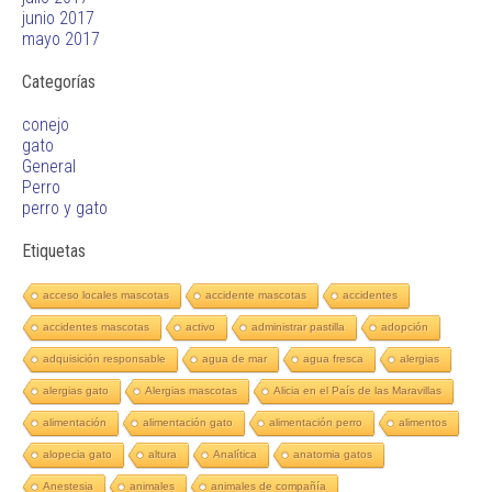
junio 2017
mayo 2017
Categorías
conejo
gato
General
Perro
perro y gato
Etiquetas
acceso locales mascotas
accidente mascotas
accidentes
accidentes mascotas
activo
administrar pastilla
adopción
adquisición responsable
agua de mar
agua fresca
alergias
alergias gato
Alergias mascotas
Alicia en el País de las Maravillas
alimentación
alimentación gato
alimentación perro
alimentos
alopecia gato
altura
Analítica
anatomia gatos
Anestesia
animales
animales de compañía