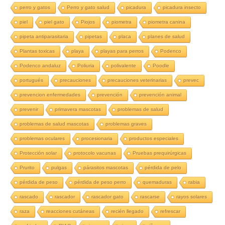
perro y gatos
Perro y gato salud
picadura
picadura insecto
piel
piel gato
Piojos
piometra
piometra canina
pipeta antiparasitaria
pipetas
placa
planes de salud
Plantas toxicas
playa
playas para perros
Podenco
Podenco andaluz
Poliuria
polivalente
Poodle
portugués
precauciones
precauciones veterinarias
prevec
prevencion enfermedades
prevención
prevención animal
prevenir
primavera mascotas
problemas de salud
problemas de salud mascotas
problemas graves
problemas oculares
procesionaria
productos especiales
Protección solar
protocolo vacunas
Pruebas prequirúrgicas
Prurito
pulgas
párasitos mascotas
pérdida de pelo
pérdida de peso
pérdida de peso perro
quemaduras
rabia
rascado
rascador
rascador gato
rascarse
rayos solares
raza
reacciones cutáneas
recién llegado
refrescar