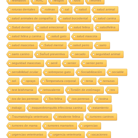
resfriados
RIAC
riesgos
rizos
riñones
roturas dentales
rutinas
sal
salud
salud animal
salud animales de compañía
salud bucodental
salud canina
Salud dental
salud emocional
salud felina
saludfelina
salud felina y canina
salud gato
salud mascota
salud mascotas
Salud mental
salud perro
sarro
sarro canino
Sañud preventiva
secado
seguridad animal
seguridad mascotas
senil
senior
senior perro
sensibilidad ocular
sobrepeso gato
Sociabilización
sociable
sol
sprays
Temperatura corporal
tenia
terrazas
test leishmania
tetravalente
Torsión de estómago
tos
tos de las perreras
Tos felina
tos perreras
toxina
trabajo
traqueobronquitis infecciosa canina
tratamiento
Traumatología veterinaria
trivalente felina
tumores caninos
tumores de mama
tumores mamarios
urgencias
urgencias veterinarias
urgencia veterinaria
vacaciones