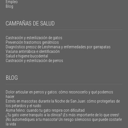
Empleo
Blog
CAMPAÑAS DE SALUD
Castración y esterilización de gatos
Prevención trastornos geriátricos
Diagnóstico precoz de Leishmania y enfermedades por garrapatas
Vacuna antirrábica e identificación
Salud e higiene bucodental
Castración y esterilización de perros
BLOG
Dolor articular en perros y gatos: cómo reconocerlo y qué podemos
hacer
Estrés en mascotas durante la Noche de San Juan: cómo protegerlas de
los petardos y el ruido
Asma felino: cuando tu gato respira con dificultad
¿Tu gato viene tranquilo a la clínica? ¡Es más importante de lo que crees!
¡No automediques a tu mascota! Un riesgo silencioso que puede costarle
la vida