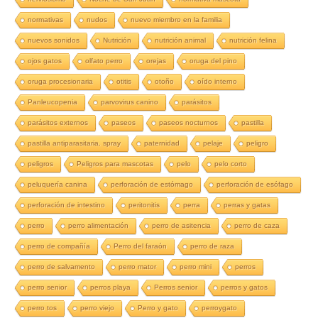
normativas
nudos
nuevo miembro en la familia
nuevos sonidos
Nutrición
nutrición animal
nutrición felina
ojos gatos
olfato perro
orejas
oruga del pino
oruga procesionaria
otitis
otoño
oído interno
Panleucopenia
parvovirus canino
parásitos
parásitos externos
paseos
paseos nocturnos
pastilla
pastilla antiparasitaria. spray
paternidad
pelaje
peligro
peligros
Peligros para mascotas
pelo
pelo corto
peluquería canina
perforación de estómago
perforación de esófago
perforación de intestino
peritonitis
perra
perras y gatas
perro
perro alimentación
perro de asitencia
perro de caza
perro de compañía
Perro del faraón
perro de raza
perro de salvamento
perro mator
perro mini
perros
perro senior
perros playa
Perros senior
perros y gatos
perro tos
perro viejo
Perro y gato
perroygato