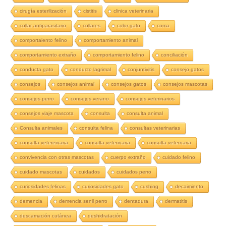
cirugía esterilización
cistitis
clinica veterinaria
collar antiparasitario
collares
color gato
coma
comportaiento felino
comportamiento animal
comportamiento extraño
comportamiento felino
conciliación
conducta gato
conducto lagrimal
conjuntivitis
consejo gatos
consejos
consejos animal
consejos gatos
consejos mascotas
consejos perro
consejos verano
consejos veterinarios
consejos viaje mascota
consulta
consulta animal
Consulta animales
consulta felina
consultas veterinarias
consulta vetereinaria
consulta veterinaria
consulta veternaria
convivencia con otras mascotas
cuerpo extraño
cuidado felino
cuidado mascotas
cuidados
cuidados perro
curiosidades felinas
curiosidades gato
cushing
decaimiento
demencia
demencia senil perro
dentadura
dermatitis
descamación cutánea
deshidratación