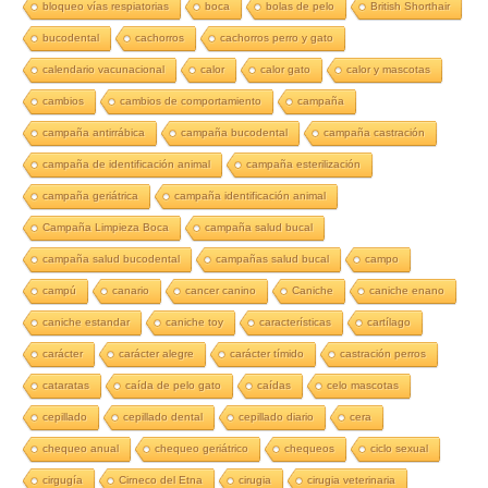
bloqueo vías respiatorias
boca
bolas de pelo
British Shorthair
bucodental
cachorros
cachorros perro y gato
calendario vacunacional
calor
calor gato
calor y mascotas
cambios
cambios de comportamiento
campaña
campaña antirrábica
campaña bucodental
campaña castración
campaña de identificación animal
campaña esterilización
campaña geriátrica
campaña identificación animal
Campaña Limpieza Boca
campaña salud bucal
campaña salud bucodental
campañas salud bucal
campo
campú
canario
cancer canino
Caniche
caniche enano
caniche estandar
caniche toy
características
cartílago
carácter
carácter alegre
carácter tímido
castración perros
cataratas
caída de pelo gato
caídas
celo mascotas
cepillado
cepillado dental
cepillado diario
cera
chequeo anual
chequeo geriátrico
chequeos
ciclo sexual
cirgugía
Cirneco del Etna
cirugia
cirugia veterinaria