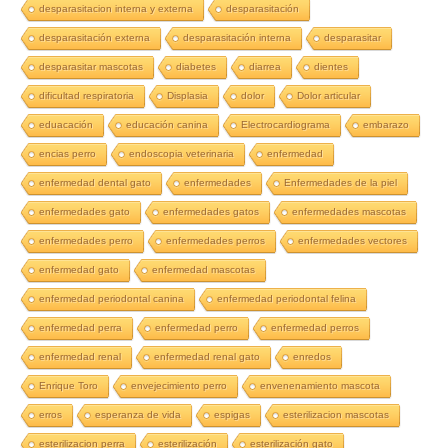
desparasitacion interna y externa
desparasitación
desparasitación externa
desparasitación interna
desparasitar
desparasitar mascotas
diabetes
diarrea
dientes
dificultad respiratoria
Displasia
dolor
Dolor articular
eduacación
educación canina
Electrocardiograma
embarazo
encias perro
endoscopia veterinaria
enfermedad
enfermedad dental gato
enfermedades
Enfermedades de la piel
enfermedades gato
enfermedades gatos
enfermedades mascotas
enfermedades perro
enfermedades perros
enfermedades vectores
enfermedad gato
enfermedad mascotas
enfermedad periodontal canina
enfermedad periodontal felina
enfermedad perra
enfermedad perro
enfermedad perros
enfermedad renal
enfermedad renal gato
enredos
Enrique Toro
envejecimiento perro
envenenamiento mascota
erros
esperanza de vida
espigas
esterilizacion mascotas
esterilizacion perra
esterilización
esterilización gato