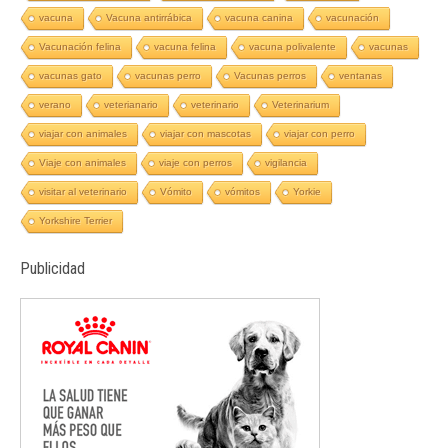
vacuna
Vacuna antirrábica
vacuna canina
vacunación
Vacunación felina
vacuna felina
vacuna polivalente
vacunas
vacunas gato
vacunas perro
Vacunas perros
ventanas
verano
veterianario
veterinario
Veterinarium
viajar con animales
viajar con mascotas
viajar con perro
Viaje con animales
viaje con perros
vigilancia
visitar al veterinario
Vómito
vómitos
Yorkie
Yorkshire Terrier
Publicidad