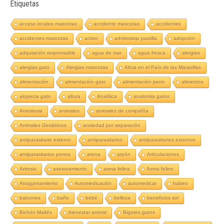
Etiquetas
acceso locales mascotas
accidente mascotas
accidentes
accidentes mascotas
activo
administrar pastilla
adopción
adquisición responsable
agua de mar
agua fresca
alergias
alergias gato
Alergias mascotas
Alicia en el País de las Maravillas
alimentación
alimentación gato
alimentación perro
alimentos
alopecia gato
altura
Analítica
anatomia gatos
Anestesia
animales
animales de compañía
Animales Geriátricos
ansiedad por separación
antiparasitario externo
antiparasitarios
antiparasitarios externos
antiparasitarios perros
arena
arpón
Articulaciones
Artrosis
asesoramiento
asma felina
Asma felino
Atragantamiento
Automedicación
automedicar
babeo
balcones
baño
bebé
belleza
beneficios sol
Bichón Maltés
bienestar animal
Bigotes gatos