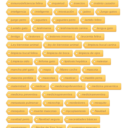
inmunodeficiencia felina
inquietud
insectos
instinto cazador
inteligencia
inteligente
intoxicación
jadeo
Juego gatos
juego perro
juguetes
juguetes perro
lamido felino
Lamido gato
leishmania
leishmaniosis canina
lengua gato
lentigo
lesiones
lesiones internas
leucemia felina
Ley bienestar animal
ley de bienestar animal
limpieza bucal canina
limpieza bucal felina
limpieza de boca
limpieza de ojos
Limpieza oido
linfoma gato
lipidosis hepática
malestar
mancha piel gato
mapa
Mareo coche
mascota
mascota perdida
mascotas
masticar
mastitis perra
maternidad
medicar
medicinapr4eventiva
medicina preventica
medicina preventiva
medicinapreventiva
medicinareventiva
metastasis pulmonar
microchip
mordedores
mosquito
mosquitos
muerte mascotas
mycoplasmosis
Navidad
navidad perro
Navidad segura
necesidades básicas
nerviosismo
Noche de San Juan
normativa mascota