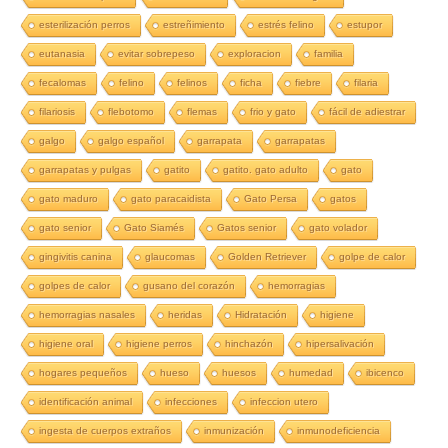
esterilización perros
estreñimiento
estrés felino
estupor
eutanasia
evitar sobrepeso
exploracion
familia
fecalomas
felino
felinos
ficha
fiebre
filaria
filariosis
flebotomo
flemas
frio y gato
fácil de adiestrar
galgo
galgo español
garrapata
garrapatas
garrapatas y pulgas
gatito
gatito. gato adulto
gato
gato maduro
gato paracaidista
Gato Persa
gatos
gato senior
Gato Siamés
Gatos senior
gato volador
gingivitis canina
glaucomas
Golden Retriever
golpe de calor
golpes de calor
gusano del corazón
hemorragias
hemorragias nasales
heridas
Hidratación
higiene
higiene oral
higiene perros
hinchazón
hipersalivación
hogares pequeños
hueso
huesos
humedad
ibicenco
identificación animal
infecciones
infeccion utero
ingesta de cuerpos extraños
inmunización
inmunodeficiencia