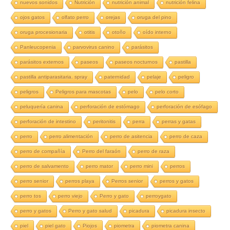
nuevos sonidos
Nutrición
nutrición animal
nutrición felina
ojos gatos
olfato perro
orejas
oruga del pino
oruga procesionaria
otitis
otoño
oído interno
Panleucopenia
parvovirus canino
parásitos
parásitos externos
paseos
paseos nocturnos
pastilla
pastilla antiparasitaria. spray
paternidad
pelaje
peligro
peligros
Peligros para mascotas
pelo
pelo corto
peluquería canina
perforación de estómago
perforación de esófago
perforación de intestino
peritonitis
perra
perras y gatas
perro
perro alimentación
perro de asitencia
perro de caza
perro de compañía
Perro del faraón
perro de raza
perro de salvamento
perro mator
perro mini
perros
perro senior
perros playa
Perros senior
perros y gatos
perro tos
perro viejo
Perro y gato
perroygato
perro y gatos
Perro y gato salud
picadura
picadura insecto
piel
piel gato
Piojos
piometra
piometra canina