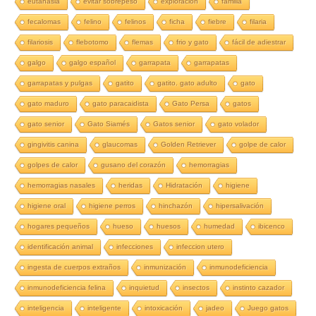
eutanasia
evitar sobrepeso
exploracion
familia
fecalomas
felino
felinos
ficha
fiebre
filaria
filariosis
flebotomo
flemas
frio y gato
fácil de adiestrar
galgo
galgo español
garrapata
garrapatas
garrapatas y pulgas
gatito
gatito. gato adulto
gato
gato maduro
gato paracaidista
Gato Persa
gatos
gato senior
Gato Siamés
Gatos senior
gato volador
gingivitis canina
glaucomas
Golden Retriever
golpe de calor
golpes de calor
gusano del corazón
hemorragias
hemorragias nasales
heridas
Hidratación
higiene
higiene oral
higiene perros
hinchazón
hipersalivación
hogares pequeños
hueso
huesos
humedad
ibicenco
identificación animal
infecciones
infeccion utero
ingesta de cuerpos extraños
inmunización
inmunodeficiencia
inmunodeficiencia felina
inquietud
insectos
instinto cazador
inteligencia
inteligente
intoxicación
jadeo
Juego gatos