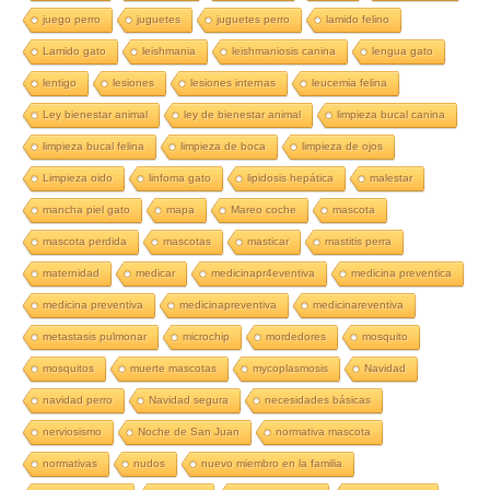
juego perro
juguetes
juguetes perro
lamido felino
Lamido gato
leishmania
leishmaniosis canina
lengua gato
lentigo
lesiones
lesiones internas
leucemia felina
Ley bienestar animal
ley de bienestar animal
limpieza bucal canina
limpieza bucal felina
limpieza de boca
limpieza de ojos
Limpieza oido
linfoma gato
lipidosis hepática
malestar
mancha piel gato
mapa
Mareo coche
mascota
mascota perdida
mascotas
masticar
mastitis perra
maternidad
medicar
medicinapr4eventiva
medicina preventica
medicina preventiva
medicinapreventiva
medicinareventiva
metastasis pulmonar
microchip
mordedores
mosquito
mosquitos
muerte mascotas
mycoplasmosis
Navidad
navidad perro
Navidad segura
necesidades básicas
nerviosismo
Noche de San Juan
normativa mascota
normativas
nudos
nuevo miembro en la familia