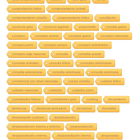
comportaiento felino
comportamiento animal
comportamiento extraño
comportamiento felino
conciliación
conducta gato
conducto lagrimal
conjuntivitis
consejo gatos
consejos
consejos animal
consejos gatos
consejos mascotas
consejos perro
consejos verano
consejos veterinarios
consejos viaje mascota
consulta
consulta animal
Consulta animales
consulta felina
consultas veterinarias
consulta vetereinaria
consulta veterinaria
consulta veternaria
convivencia con otras mascotas
cuerpo extraño
cuidado felino
cuidado mascotas
cuidados
cuidados perro
curiosidades felinas
curiosidades gato
cushing
decaimiento
demencia
demencia senil perro
dentadura
dermatitis
descamación cutánea
deshidratación
desparasitacion interna y externa
desparasitación
desparasitación externa
desparasitación interna
desparasitar