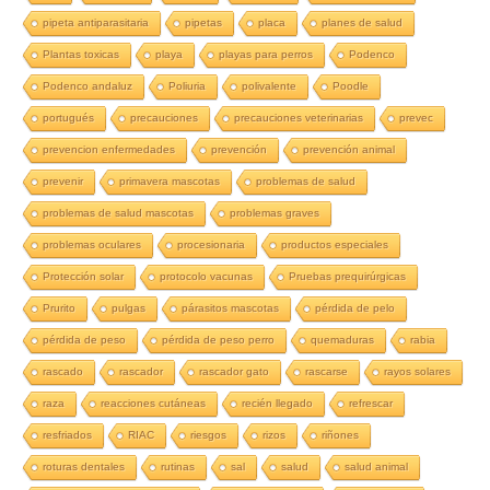
pipeta antiparasitaria
pipetas
placa
planes de salud
Plantas toxicas
playa
playas para perros
Podenco
Podenco andaluz
Poliuria
polivalente
Poodle
portugués
precauciones
precauciones veterinarias
prevec
prevencion enfermedades
prevención
prevención animal
prevenir
primavera mascotas
problemas de salud
problemas de salud mascotas
problemas graves
problemas oculares
procesionaria
productos especiales
Protección solar
protocolo vacunas
Pruebas prequirúrgicas
Prurito
pulgas
párasitos mascotas
pérdida de pelo
pérdida de peso
pérdida de peso perro
quemaduras
rabia
rascado
rascador
rascador gato
rascarse
rayos solares
raza
reacciones cutáneas
recién llegado
refrescar
resfriados
RIAC
riesgos
rizos
riñones
roturas dentales
rutinas
sal
salud
salud animal