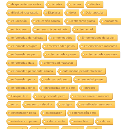
desparasitar mascotas
diabetes
diarrea
dientes
dificultad respiratoria
Displasia
dolor
Dolor articular
eduacación
educación canina
Electrocardiograma
embarazo
encias perro
endoscopia veterinaria
enfermedad
enfermedad dental gato
enfermedades
Enfermedades de la piel
enfermedades gato
enfermedades gatos
enfermedades mascotas
enfermedades perro
enfermedades perros
enfermedades vectores
enfermedad gato
enfermedad mascotas
enfermedad periodontal canina
enfermedad periodontal felina
enfermedad perra
enfermedad perro
enfermedad perros
enfermedad renal
enfermedad renal gato
enredos
Enrique Toro
envejecimiento perro
envenenamiento mascota
erros
esperanza de vida
espigas
esterilizacion mascotas
esterilizacion perra
esterilización
esterilización gato
esterilización perros
estreñimiento
estrés felino
estupor