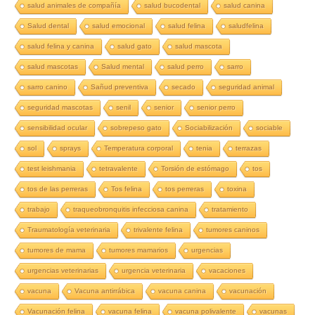
salud animales de compañía
salud bucodental
salud canina
Salud dental
salud emocional
salud felina
saludfelina
salud felina y canina
salud gato
salud mascota
salud mascotas
Salud mental
salud perro
sarro
sarro canino
Sañud preventiva
secado
seguridad animal
seguridad mascotas
senil
senior
senior perro
sensibilidad ocular
sobrepeso gato
Sociabilización
sociable
sol
sprays
Temperatura corporal
tenia
terrazas
test leishmania
tetravalente
Torsión de estómago
tos
tos de las perreras
Tos felina
tos perreras
toxina
trabajo
traqueobronquitis infecciosa canina
tratamiento
Traumatología veterinaria
trivalente felina
tumores caninos
tumores de mama
tumores mamarios
urgencias
urgencias veterinarias
urgencia veterinaria
vacaciones
vacuna
Vacuna antirrábica
vacuna canina
vacunación
Vacunación felina
vacuna felina
vacuna polivalente
vacunas