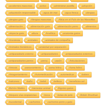
accidentes mascotas
activo
administrar pastilla
adopción
adquisición responsable
agua de mar
agua fresca
alergias
alergias gato
Alergias mascotas
Alicia en el País de las Maravillas
alimentación
alimentación gato
alimentación perro
alimentos
alopecia gato
altura
Analítica
anatomia gatos
Anestesia
animales
animales de compañía
Animales Geriátricos
ansiedad por separación
antiparasitario externo
antiparasitarios
antiparasitarios externos
antiparasitarios perros
arena
arpón
Articulaciones
Artrosis
asesoramiento
asma felina
Asma felino
Atragantamiento
Automedicación
automedicar
babeo
balcones
baño
bebé
belleza
beneficios sol
Bichón Maltés
bienestar animal
Bigotes gatos
bloqueo vías respiatorias
boca
bolas de pelo
British Shorthair
bucodental
cachorros
cachorros perro y gato