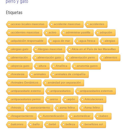
perro y gato
Etiquetas
acceso locales mascotas
accidente mascotas
accidentes
accidentes mascotas
activo
administrar pastilla
adopción
adquisición responsable
agua de mar
agua fresca
alergias
alergias gato
Alergias mascotas
Alicia en el País de las Maravillas
alimentación
alimentación gato
alimentación perro
alimentos
alopecia gato
altura
Analítica
anatomia gatos
Anestesia
animales
animales de compañía
Animales Geriátricos
ansiedad por separación
antiparasitario externo
antiparasitarios
antiparasitarios externos
antiparasitarios perros
arena
arpón
Articulaciones
Artrosis
asesoramiento
asma felina
Asma felino
Atragantamiento
Automedicación
automedicar
babeo
balcones
baño
bebé
belleza
beneficios sol