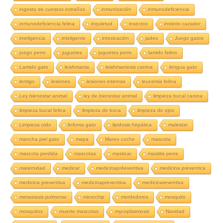
ingesta de cuerpos extraños
inmunización
inmunodeficiencia
inmunodeficiencia felina
inquietud
insectos
instinto cazador
inteligencia
inteligente
intoxicación
jadeo
Juego gatos
juego perro
juguetes
juguetes perro
lamido felino
Lamido gato
leishmania
leishmaniosis canina
lengua gato
lentigo
lesiones
lesiones internas
leucemia felina
Ley bienestar animal
ley de bienestar animal
limpieza bucal canina
limpieza bucal felina
limpieza de boca
limpieza de ojos
Limpieza oido
linfoma gato
lipidosis hepática
malestar
mancha piel gato
mapa
Mareo coche
mascota
mascota perdida
mascotas
masticar
mastitis perra
maternidad
medicar
medicinapr4eventiva
medicina preventica
medicina preventiva
medicinapreventiva
medicinareventiva
metastasis pulmonar
microchip
mordedores
mosquito
mosquitos
muerte mascotas
mycoplasmosis
Navidad