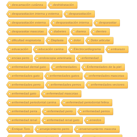
descamación cutánea
deshidratación
desparasitacion interna y externa
desparasitación
desparasitación externa
desparasitación interna
desparasitar
desparasitar mascotas
diabetes
diarrea
dientes
dificultad respiratoria
Displasia
dolor
Dolor articular
eduacación
educación canina
Electrocardiograma
embarazo
encias perro
endoscopia veterinaria
enfermedad
enfermedad dental gato
enfermedades
Enfermedades de la piel
enfermedades gato
enfermedades gatos
enfermedades mascotas
enfermedades perro
enfermedades perros
enfermedades vectores
enfermedad gato
enfermedad mascotas
enfermedad periodontal canina
enfermedad periodontal felina
enfermedad perra
enfermedad perro
enfermedad perros
enfermedad renal
enfermedad renal gato
enredos
Enrique Toro
envejecimiento perro
envenenamiento mascota