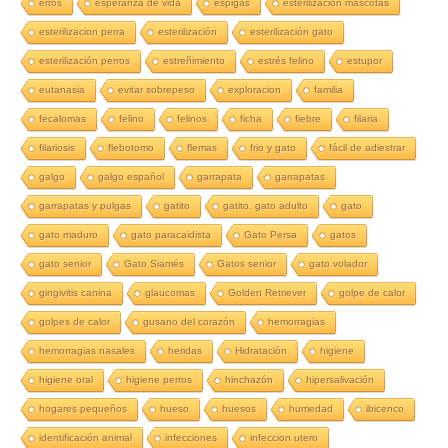
erros
esperanza de vida
espigas
esterilizacion mascotas
esterilizacion perra
esterilización
esterilización gato
esterilización perros
estreñimiento
estrés felino
estupor
eutanasia
evitar sobrepeso
exploracion
familia
fecalomas
felino
felinos
ficha
fiebre
filaria
filariosis
flebotomo
flemas
frio y gato
fácil de adiestrar
galgo
galgo español
garrapata
garrapatas
garrapatas y pulgas
gatito
gatito. gato adulto
gato
gato maduro
gato paracaidista
Gato Persa
gatos
gato senior
Gato Siamés
Gatos senior
gato volador
gingivitis canina
glaucomas
Golden Retriever
golpe de calor
golpes de calor
gusano del corazón
hemorragias
hemorragias nasales
heridas
Hidratación
higiene
higiene oral
higiene perros
hinchazón
hipersalivación
hogares pequeños
hueso
huesos
humedad
ibicenco
identificación animal
infecciones
infeccion utero