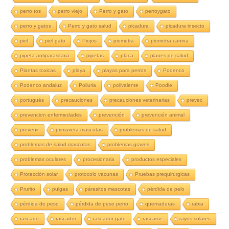
perro tos
perro viejo
Perro y gato
perroygato
perro y gatos
Perro y gato salud
picadura
picadura insecto
piel
piel gato
Piojos
piometra
piometra canina
pipeta antiparasitaria
pipetas
placa
planes de salud
Plantas toxicas
playa
playas para perros
Podenco
Podenco andaluz
Poliuria
polivalente
Poodle
portugués
precauciones
precauciones veterinarias
prevec
prevencion enfermedades
prevención
prevención animal
prevenir
primavera mascotas
problemas de salud
problemas de salud mascotas
problemas graves
problemas oculares
procesionaria
productos especiales
Protección solar
protocolo vacunas
Pruebas prequirúrgicas
Prurito
pulgas
párasitos mascotas
pérdida de pelo
pérdida de peso
pérdida de peso perro
quemaduras
rabia
rascado
rascador
rascador gato
rascarse
rayos solares