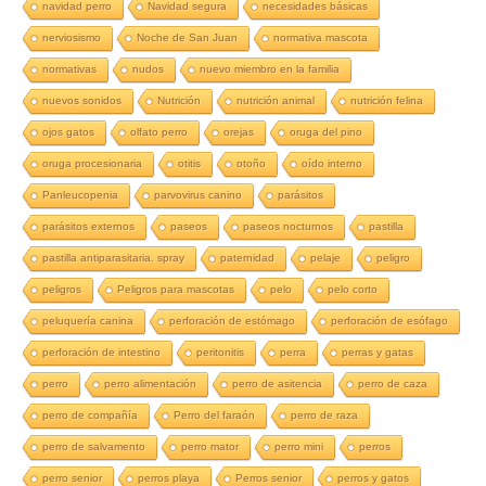
navidad perro
Navidad segura
necesidades básicas
nerviosismo
Noche de San Juan
normativa mascota
normativas
nudos
nuevo miembro en la familia
nuevos sonidos
Nutrición
nutrición animal
nutrición felina
ojos gatos
olfato perro
orejas
oruga del pino
oruga procesionaria
otitis
otoño
oído interno
Panleucopenia
parvovirus canino
parásitos
parásitos externos
paseos
paseos nocturnos
pastilla
pastilla antiparasitaria. spray
paternidad
pelaje
peligro
peligros
Peligros para mascotas
pelo
pelo corto
peluquería canina
perforación de estómago
perforación de esófago
perforación de intestino
peritonitis
perra
perras y gatas
perro
perro alimentación
perro de asitencia
perro de caza
perro de compañía
Perro del faraón
perro de raza
perro de salvamento
perro mator
perro mini
perros
perro senior
perros playa
Perros senior
perros y gatos