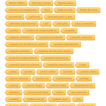
Bichón Maltés
bienestar animal
Bigotes gatos
bloqueo vías respiatorias
boca
bolas de pelo
British Shorthair
bucodental
cachorros
cachorros perro y gato
calendario vacunacional
calor
calor gato
calor y mascotas
cambios
cambios de comportamiento
campaña
campaña antirrábica
campaña bucodental
campaña castración
campaña de identificación animal
campaña esterilización
campaña geriátrica
campaña identificación animal
Campaña Limpieza Boca
campaña salud bucal
campaña salud bucodental
campañas salud bucal
campo
campú
canario
cancer canino
Caniche
caniche enano
caniche estandar
caniche toy
características
cartílago
carácter
carácter alegre
carácter tímido
castración perros
cataratas
caída de pelo gato
caídas
celo mascotas
cepillado
cepillado dental
cepillado diario
cera
chequeo anual
chequeo geriátrico
chequeos
ciclo sexual