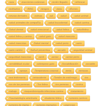
raza
reacciones cutáneas
recién llegado
refrescar
resfriados
RIAC
riesgos
rizos
riñones
roturas dentales
rutinas
sal
salud
salud animal
salud animales de compañía
salud bucodental
salud canina
Salud dental
salud emocional
salud felina
saludfelina
salud felina y canina
salud gato
salud mascota
salud mascotas
Salud mental
salud perro
sarro
sarro canino
Sañud preventiva
secado
seguridad animal
seguridad mascotas
senil
senior
senior perro
sensibilidad ocular
sobrepeso gato
Sociabilización
sociable
sol
sprays
Temperatura corporal
tenia
terrazas
test leishmania
tetravalente
Torsión de estómago
tos
tos de las perreras
Tos felina
tos perreras
toxina
trabajo
traqueobronquitis infecciosa canina
tratamiento
Traumatología veterinaria
trivalente felina
tumores caninos
tumores de mama
tumores mamarios
urgencias