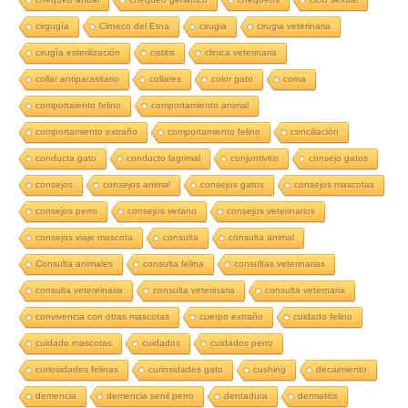
cirgugía
Cirneco del Etna
cirugia
cirugia veterinaria
cirugía esterilización
cistitis
clinica veterinaria
collar antiparasitario
collares
color gato
coma
comportaiento felino
comportamiento animal
comportamiento extraño
comportamiento felino
conciliación
conducta gato
conducto lagrimal
conjuntivitis
consejo gatos
consejos
consejos animal
consejos gatos
consejos mascotas
consejos perro
consejos verano
consejos veterinarios
consejos viaje mascota
consulta
consulta animal
Consulta animales
consulta felina
consultas veterinarias
consulta vetereinaria
consulta veterinaria
consulta veternaria
convivencia con otras mascotas
cuerpo extraño
cuidado felino
cuidado mascotas
cuidados
cuidados perro
curiosidades felinas
curiosidades gato
cushing
decaimiento
demencia
demencia senil perro
dentadura
dermatitis