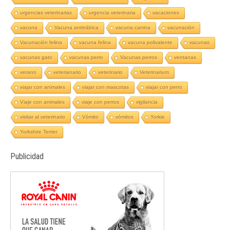
urgencias veterinarias
urgencia veterinaria
vacaciones
vacuna
Vacuna antirrábica
vacuna canina
vacunación
Vacunación felina
vacuna felina
vacuna polivalente
vacunas
vacunas gato
vacunas perro
Vacunas perros
ventanas
verano
veterianario
veterinario
Veterinarium
viajar con animales
viajar con mascotas
viajar con perro
Viaje con animales
viaje con perros
vigilancia
visitar al veterinario
Vómito
vómitos
Yorkie
Yorkshire Terrier
Publicidad