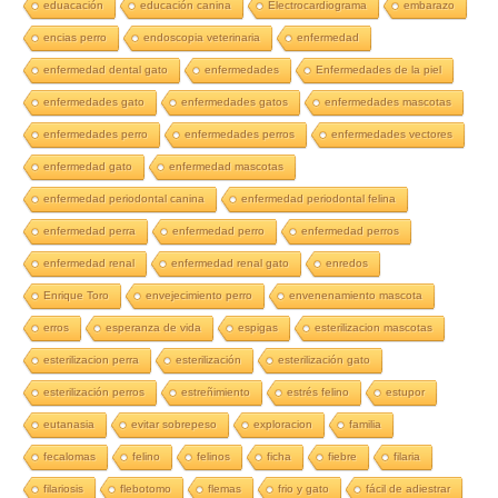
eduacación
educación canina
Electrocardiograma
embarazo
encias perro
endoscopia veterinaria
enfermedad
enfermedad dental gato
enfermedades
Enfermedades de la piel
enfermedades gato
enfermedades gatos
enfermedades mascotas
enfermedades perro
enfermedades perros
enfermedades vectores
enfermedad gato
enfermedad mascotas
enfermedad periodontal canina
enfermedad periodontal felina
enfermedad perra
enfermedad perro
enfermedad perros
enfermedad renal
enfermedad renal gato
enredos
Enrique Toro
envejecimiento perro
envenenamiento mascota
erros
esperanza de vida
espigas
esterilizacion mascotas
esterilizacion perra
esterilización
esterilización gato
esterilización perros
estreñimiento
estrés felino
estupor
eutanasia
evitar sobrepeso
exploracion
familia
fecalomas
felino
felinos
ficha
fiebre
filaria
filariosis
flebotomo
flemas
frio y gato
fácil de adiestrar