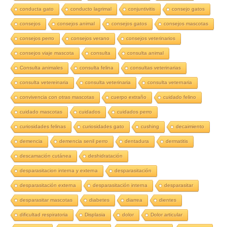
conducta gato
conducto lagrimal
conjuntivitis
consejo gatos
consejos
consejos animal
consejos gatos
consejos mascotas
consejos perro
consejos verano
consejos veterinarios
consejos viaje mascota
consulta
consulta animal
Consulta animales
consulta felina
consultas veterinarias
consulta vetereinaria
consulta veterinaria
consulta veternaria
convivencia con otras mascotas
cuerpo extraño
cuidado felino
cuidado mascotas
cuidados
cuidados perro
curiosidades felinas
curiosidades gato
cushing
decaimiento
demencia
demencia senil perro
dentadura
dermatitis
descamación cutánea
deshidratación
desparasitacion interna y externa
desparasitación
desparasitación externa
desparasitación interna
desparasitar
desparasitar mascotas
diabetes
diarrea
dientes
dificultad respiratoria
Displasia
dolor
Dolor articular