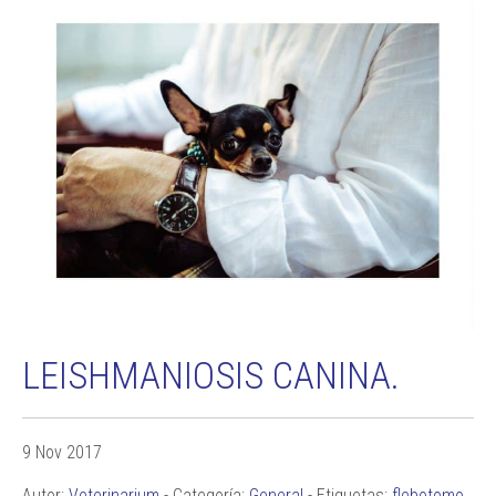
LEISHMANIOSIS CANINA.
9 Nov 2017
Autor:
Veterinarium
- Categoría:
General
- Etiquetas:
flebotomo
,