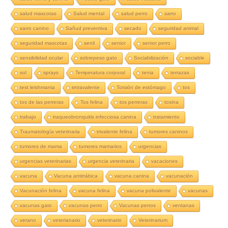
salud mascotas
Salud mental
salud perro
sarro
sarro canino
Sañud preventiva
secado
seguridad animal
seguridad mascotas
senil
senior
senior perro
sensibilidad ocular
sobrepeso gato
Sociabilización
sociable
sol
sprays
Temperatura corporal
tenia
terrazas
test leishmania
tetravalente
Torsión de estómago
tos
tos de las perreras
Tos felina
tos perreras
toxina
trabajo
traqueobronquitis infecciosa canina
tratamiento
Traumatología veterinaria
trivalente felina
tumores caninos
tumores de mama
tumores mamarios
urgencias
urgencias veterinarias
urgencia veterinaria
vacaciones
vacuna
Vacuna antirrábica
vacuna canina
vacunación
Vacunación felina
vacuna felina
vacuna polivalente
vacunas
vacunas gato
vacunas perro
Vacunas perros
ventanas
verano
veterianario
veterinario
Veterinarium