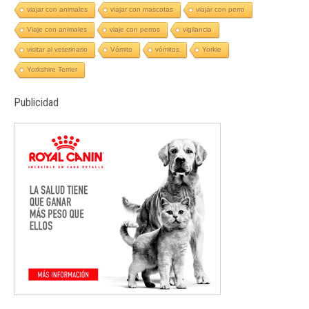
viajar con animales
viajar con mascotas
viajar con perro
Viaje con animales
viaje con perros
vigilancia
visitar al veterinario
Vómito
vómitos
Yorkie
Yorkshire Terrier
Publicidad