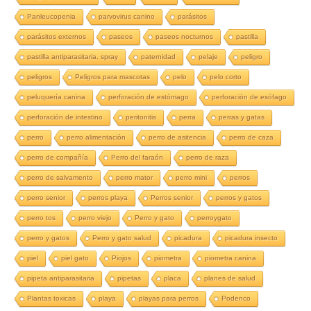
Panleucopenia
parvovirus canino
parásitos
parásitos externos
paseos
paseos nocturnos
pastilla
pastilla antiparasitaria. spray
paternidad
pelaje
peligro
peligros
Peligros para mascotas
pelo
pelo corto
peluquería canina
perforación de estómago
perforación de esófago
perforación de intestino
peritonitis
perra
perras y gatas
perro
perro alimentación
perro de asitencia
perro de caza
perro de compañía
Perro del faraón
perro de raza
perro de salvamento
perro mator
perro mini
perros
perro senior
perros playa
Perros senior
perros y gatos
perro tos
perro viejo
Perro y gato
perroygato
perro y gatos
Perro y gato salud
picadura
picadura insecto
piel
piel gato
Piojos
piometra
piometra canina
pipeta antiparasitaria
pipetas
placa
planes de salud
Plantas toxicas
playa
playas para perros
Podenco