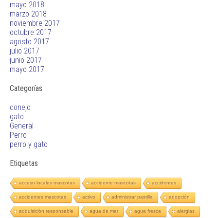
mayo 2018
marzo 2018
noviembre 2017
octubre 2017
agosto 2017
julio 2017
junio 2017
mayo 2017
Categorías
conejo
gato
General
Perro
perro y gato
Etiquetas
acceso locales mascotas
accidente mascotas
accidentes
accidentes mascotas
activo
administrar pastilla
adopción
adquisición responsable
agua de mar
agua fresca
alergias