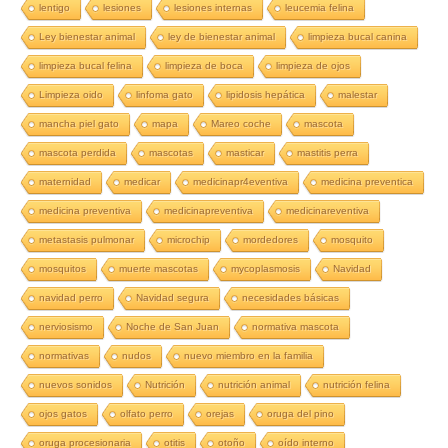
lentigo
lesiones
lesiones internas
leucemia felina
Ley bienestar animal
ley de bienestar animal
limpieza bucal canina
limpieza bucal felina
limpieza de boca
limpieza de ojos
Limpieza oido
linfoma gato
lipidosis hepática
malestar
mancha piel gato
mapa
Mareo coche
mascota
mascota perdida
mascotas
masticar
mastitis perra
maternidad
medicar
medicinapr4eventiva
medicina preventica
medicina preventiva
medicinapreventiva
medicinareventiva
metastasis pulmonar
microchip
mordedores
mosquito
mosquitos
muerte mascotas
mycoplasmosis
Navidad
navidad perro
Navidad segura
necesidades básicas
nerviosismo
Noche de San Juan
normativa mascota
normativas
nudos
nuevo miembro en la familia
nuevos sonidos
Nutrición
nutrición animal
nutrición felina
ojos gatos
olfato perro
orejas
oruga del pino
oruga procesionaria
otitis
otoño
oído interno