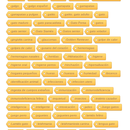
galgo
galgo español
garrapata
garrapatas
garrapatas y pulgas
gatito
gatito. gato adulto
gato
gato maduro
gato paracaidista
Gato Persa
gatos
gato senior
Gato Siamés
Gatos senior
gato volador
gingivitis canina
glaucomas
Golden Retriever
golpe de calor
golpes de calor
gusano del corazón
hemorragias
hemorragias nasales
heridas
Hidratación
higiene
higiene oral
higiene perros
hinchazón
hipersalivación
hogares pequeños
hueso
huesos
humedad
ibicenco
identificación animal
infecciones
infeccion utero
ingesta de cuerpos extraños
inmunización
inmunodeficiencia
inmunodeficiencia felina
inquietud
insectos
instinto cazador
inteligencia
inteligente
intoxicación
jadeo
Juego gatos
juego perro
juguetes
juguetes perro
lamido felino
Lamido gato
leishmania
leishmaniosis canina
lengua gato