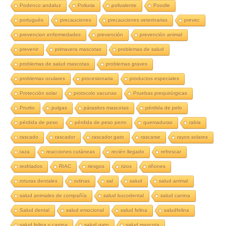
Podenco andaluz
Poliuria
polivalente
Poodle
portugués
precauciones
precauciones veterinarias
prevec
prevencion enfermedades
prevención
prevención animal
prevenir
primavera mascotas
problemas de salud
problemas de salud mascotas
problemas graves
problemas oculares
procesionaria
productos especiales
Protección solar
protocolo vacunas
Pruebas prequirúrgicas
Prurito
pulgas
párasitos mascotas
pérdida de pelo
pérdida de peso
pérdida de peso perro
quemaduras
rabia
rascado
rascador
rascador gato
rascarse
rayos solares
raza
reacciones cutáneas
recién llegado
refrescar
resfriados
RIAC
riesgos
rizos
riñones
roturas dentales
rutinas
sal
salud
salud animal
salud animales de compañía
salud bucodental
salud canina
Salud dental
salud emocional
salud felina
saludfelina
salud felina y canina
salud gato
salud mascota