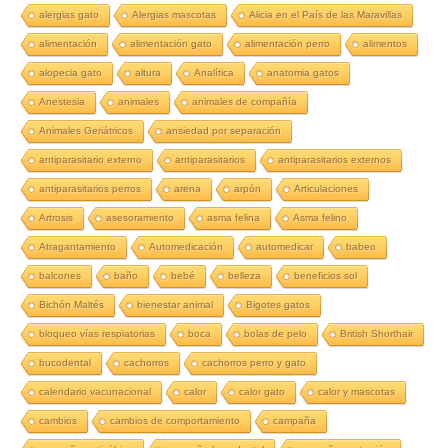
alergias gato
Alergias mascotas
Alicia en el País de las Maravillas
alimentación
alimentación gato
alimentación perro
alimentos
alopecia gato
altura
Analítica
anatomia gatos
Anestesia
animales
animales de compañía
Animales Geriátricos
ansiedad por separación
antiparasitario externo
antiparasitarios
antiparasitarios externos
antiparasitarios perros
arena
arpón
Articulaciones
Artrosis
asesoramiento
asma felina
Asma felino
Atragantamiento
Automedicación
automedicar
babeo
balcones
baño
bebé
belleza
beneficios sol
Bichón Maltés
bienestar animal
Bigotes gatos
bloqueo vías respiatorias
boca
bolas de pelo
British Shorthair
bucodental
cachorros
cachorros perro y gato
calendario vacunacional
calor
calor gato
calor y mascotas
cambios
cambios de comportamiento
campaña