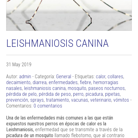
LEISHMANIOSIS CANINA
31 May 2019
Autor:
admin
- Categoría:
General
- Etiquetas:
calor
,
collares
,
decaimiento
,
diarrea
,
enfermedades
,
fiebre
,
hemorragias
nasales
,
leishmaniosis canina
,
mosquito
,
paseos nocturnos
,
pérdida de pelo
,
pérdida de peso
,
perro
,
picadura
,
pipetas
,
prevención
,
sprays
,
tratamiento
,
vacunas
,
veterinario
,
vómitos
-
Comentarios:
0 comentarios
Una de las enfermedades más comunes a las que están
expuestos nuestros perros en épocas de calor es la
Leishmaniosis,
enfermedad que se transmite a través de la
picadura de un mosquito
llamado flebotomo, que al contrario