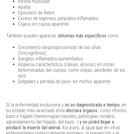
Atrofia muscular.
Apatía.
Episodios de fiebre.
Exceso de lagrimeo, párpados inflamados.
Cojera sin causa aparente.
También pueden aparecer
síntomas más específicos
como:
Crecimiento desproporcionado de las uñas
(Onicogrifosis).
Ganglios inflamados/aumentados.
Alopecia característica (calvas, úlceras) en zonas
determinadas del cuerpo, como orejas, alrededor de los
ojos.
Delgadez y pérdida de peso sin motivo aparente.
Si la enfermedad evoluciona y
no es diagnosticada a tiempo
, en
su estado más avanzado ésta
afectará órganos
como riñones,
bazo e hígado (hemorragias nasales, patologías renales,
agrandamiento del hígado, del bazo…)
y se podrá llegar a
producir la muerte del animal.
Así pues, al igual que en otras
enfermedades potencialmente mortales, la prevención y el