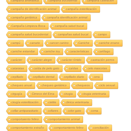
campaña antirrábica
campaña bucodental
campaña castración
campaña de identificación animal
campaña esterilización
campaña geriátrica
campaña identificación animal
Campaña Limpieza Boca
campaña salud bucal
campaña salud bucodental
campañas salud bucal
campo
campú
canario
cancer canino
Caniche
caniche enano
caniche estandar
caniche toy
características
cartílago
carácter
carácter alegre
carácter tímido
castración perros
cataratas
caída de pelo gato
caídas
celo mascotas
cepillado
cepillado dental
cepillado diario
cera
chequeo anual
chequeo geriátrico
chequeos
ciclo sexual
cirgugía
Cirneco del Etna
cirugia
cirugia veterinaria
cirugía esterilización
cistitis
clinica veterinaria
collar antiparasitario
collares
color gato
coma
comportaiento felino
comportamiento animal
comportamiento extraño
comportamiento felino
conciliación