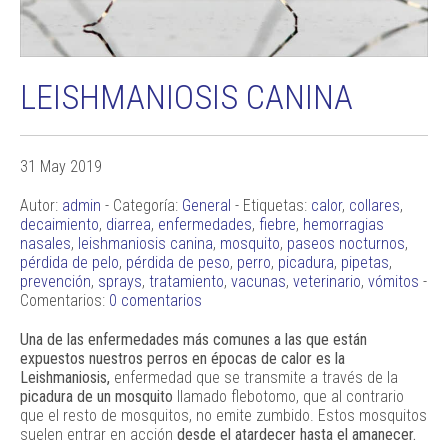
LEISHMANIOSIS CANINA
31 May 2019
Autor:
admin
- Categoría:
General
- Etiquetas:
calor
,
collares
,
decaimiento
,
diarrea
,
enfermedades
,
fiebre
,
hemorragias
nasales
,
leishmaniosis canina
,
mosquito
,
paseos nocturnos
,
pérdida de pelo
,
pérdida de peso
,
perro
,
picadura
,
pipetas
,
prevención
,
sprays
,
tratamiento
,
vacunas
,
veterinario
,
vómitos
-
Comentarios:
0 comentarios
Una de las enfermedades más comunes a las que están
expuestos nuestros perros en épocas de calor es la
Leishmaniosis,
enfermedad que se transmite a través de la
picadura de un mosquito
llamado flebotomo, que al contrario
que el resto de mosquitos, no emite zumbido. Estos mosquitos
suelen entrar en acción
desde el atardecer hasta el amanecer.