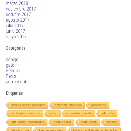
marzo 2018
noviembre 2017
octubre 2017
agosto 2017
julio 2017
junio 2017
mayo 2017
Categorías
conejo
gato
General
Perro
perro y gato
Etiquetas
acceso locales mascotas
accidente mascotas
accidentes
accidentes mascotas
activo
administrar pastilla
adopción
adquisición responsable
agua de mar
agua fresca
alergias
alergias gato
Alergias mascotas
Alicia en el País de las Maravillas