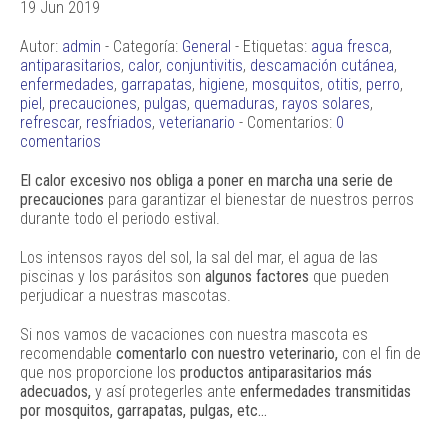
19 Jun 2019
Autor:
admin
- Categoría:
General
- Etiquetas:
agua fresca
,
antiparasitarios
,
calor
,
conjuntivitis
,
descamación cutánea
,
enfermedades
,
garrapatas
,
higiene
,
mosquitos
,
otitis
,
perro
,
piel
,
precauciones
,
pulgas
,
quemaduras
,
rayos solares
,
refrescar
,
resfriados
,
veterianario
- Comentarios:
0
comentarios
El calor excesivo nos obliga a poner en marcha una serie de
precauciones
para garantizar el bienestar de nuestros perros
durante todo el periodo estival.
Los intensos rayos del sol, la sal del mar, el agua de las
piscinas y los parásitos son
algunos factores
que pueden
perjudicar a nuestras mascotas.
Si nos vamos de vacaciones con nuestra mascota es
recomendable
comentarlo con nuestro veterinario,
con el fin de
que nos proporcione los
productos antiparasitarios más
adecuados,
y así protegerles ante
enfermedades transmitidas
por mosquitos, garrapatas, pulgas, etc...