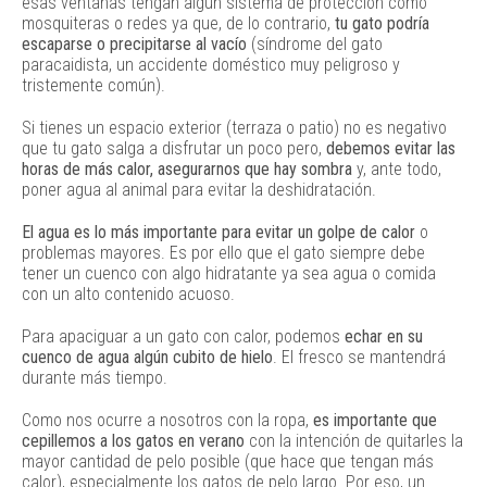
esas ventanas tengan algún sistema de protección como
mosquiteras o redes ya que, de lo contrario,
tu gato podría
escaparse o precipitarse al vacío
(síndrome del gato
paracaidista, un accidente doméstico muy peligroso y
tristemente común).
Si tienes un espacio exterior (terraza o patio) no es negativo
que tu gato salga a disfrutar un poco pero,
debemos evitar las
horas de más calor, asegurarnos que hay sombra
y, ante todo,
poner agua al animal para evitar la deshidratación.
El agua es lo más importante para evitar un golpe de calor
o
problemas mayores. Es por ello que el gato siempre debe
tener un cuenco con algo hidratante ya sea agua o comida
con un alto contenido acuoso.
Para apaciguar a un gato con calor, podemos
echar en su
cuenco de agua algún cubito de hielo
. El fresco se mantendrá
durante más tiempo.
Como nos ocurre a nosotros con la ropa,
es importante que
cepillemos a los gatos en verano
con la intención de quitarles la
mayor cantidad de pelo posible (que hace que tengan más
calor), especialmente los gatos de pelo largo. Por eso, un