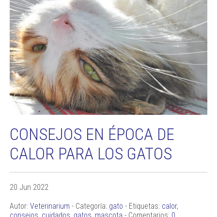
CONSEJOS EN ÉPOCA DE
CALOR PARA LOS GATOS
20 Jun 2022
Autor:
Veterinarium
- Categoría:
gato
- Etiquetas:
calor
,
consejos
,
cuidados
,
gatos
,
mascota
- Comentarios:
0