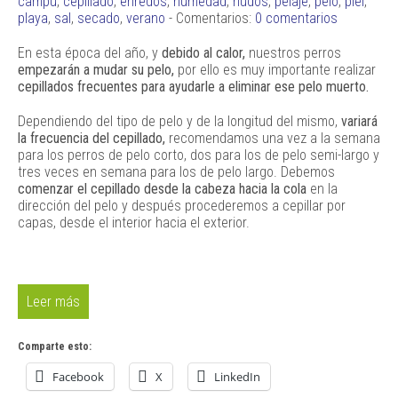
campú
,
cepillado
,
enredos
,
humedad
,
nudos
,
pelaje
,
pelo
,
piel
,
playa
,
sal
,
secado
,
verano
- Comentarios:
0 comentarios
En esta época del año, y
debido al calor,
nuestros perros
empezarán a mudar su pelo,
por ello es muy importante realizar
cepillados frecuentes para ayudarle a eliminar ese pelo muerto.
Dependiendo del tipo de pelo y de la longitud del mismo,
variará
la frecuencia del cepillado,
recomendamos una vez a la semana
para los perros de pelo corto, dos para los de pelo semi-largo y
tres veces en semana para los de pelo largo. Debemos
comenzar el cepillado desde la cabeza hacia la cola
en la
dirección del pelo y después procederemos a cepillar por
capas, desde el interior hacia el exterior.
Leer más
Comparte esto:
Facebook
X
LinkedIn