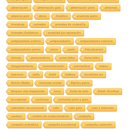
alimentación
alimentación gato
alimentación perro
alimentos
alopecia gato
altura
Analítica
anatomia gatos
Anestesia
animales
animales de compañía
Animales Geriátricos
ansiedad por separación
antiparasitario externo
antiparasitarios
antiparasitarios externos
antiparasitarios perros
arena
arpón
Articulaciones
Artrosis
asesoramiento
asma felina
Asma felino
Atragantamiento
Automedicación
automedicar
babeo
balcones
baño
bebé
belleza
beneficios sol
Bichón Maltés
bienestar animal
Bigotes gatos
bloqueo vías respiatorias
boca
bolas de pelo
British Shorthair
bucodental
cachorros
cachorros perro y gato
calendario vacunacional
calor
calor gato
calor y mascotas
cambios
cambios de comportamiento
campaña
campaña antirrábica
campaña bucodental
campaña castración