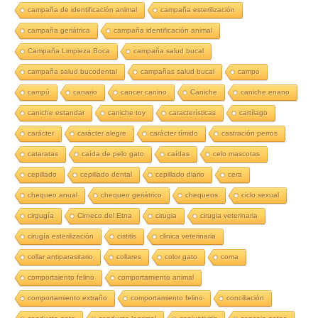
campaña de identificación animal
campaña esterilización
campaña geriátrica
campaña identificación animal
Campaña Limpieza Boca
campaña salud bucal
campaña salud bucodental
campañas salud bucal
campo
campú
canario
cancer canino
Caniche
caniche enano
caniche estandar
caniche toy
características
cartílago
carácter
carácter alegre
carácter tímido
castración perros
cataratas
caída de pelo gato
caídas
celo mascotas
cepillado
cepillado dental
cepillado diario
cera
chequeo anual
chequeo geriátrico
chequeos
ciclo sexual
cirgugía
Cirneco del Etna
cirugia
cirugia veterinaria
cirugía esterilización
cistitis
clinica veterinaria
collar antiparasitario
collares
color gato
coma
comportaiento felino
comportamiento animal
comportamiento extraño
comportamiento felino
conciliación