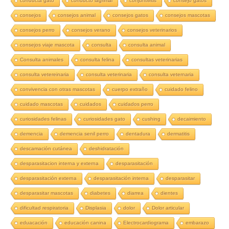
conducta gato
conducto lagrimal
conjuntivitis
consejo gatos
consejos
consejos animal
consejos gatos
consejos mascotas
consejos perro
consejos verano
consejos veterinarios
consejos viaje mascota
consulta
consulta animal
Consulta animales
consulta felina
consultas veterinarias
consulta vetereinaria
consulta veterinaria
consulta veternaria
convivencia con otras mascotas
cuerpo extraño
cuidado felino
cuidado mascotas
cuidados
cuidados perro
curiosidades felinas
curiosidades gato
cushing
decaimiento
demencia
demencia senil perro
dentadura
dermatitis
descamación cutánea
deshidratación
desparasitacion interna y externa
desparasitación
desparasitación externa
desparasitación interna
desparasitar
desparasitar mascotas
diabetes
diarrea
dientes
dificultad respiratoria
Displasia
dolor
Dolor articular
eduacación
educación canina
Electrocardiograma
embarazo