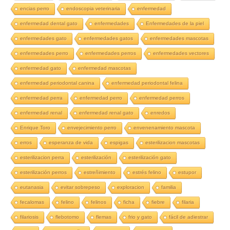
encias perro
endoscopia veterinaria
enfermedad
enfermedad dental gato
enfermedades
Enfermedades de la piel
enfermedades gato
enfermedades gatos
enfermedades mascotas
enfermedades perro
enfermedades perros
enfermedades vectores
enfermedad gato
enfermedad mascotas
enfermedad periodontal canina
enfermedad periodontal felina
enfermedad perra
enfermedad perro
enfermedad perros
enfermedad renal
enfermedad renal gato
enredos
Enrique Toro
envejecimiento perro
envenenamiento mascota
erros
esperanza de vida
espigas
esterilizacion mascotas
esterilizacion perra
esterilización
esterilización gato
esterilización perros
estreñimiento
estrés felino
estupor
eutanasia
evitar sobrepeso
exploracion
familia
fecalomas
felino
felinos
ficha
fiebre
filaria
filariosis
flebotomo
flemas
frio y gato
fácil de adiestrar