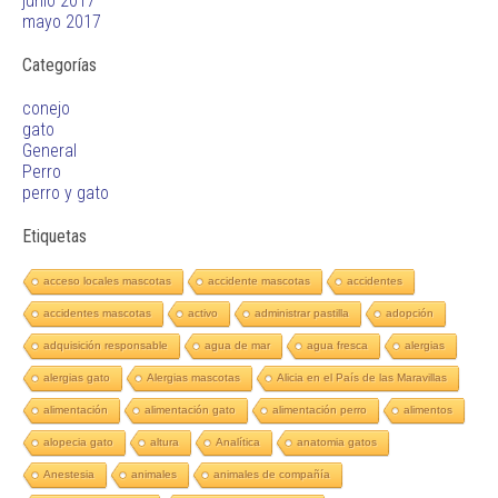
junio 2017
mayo 2017
Categorías
conejo
gato
General
Perro
perro y gato
Etiquetas
acceso locales mascotas
accidente mascotas
accidentes
accidentes mascotas
activo
administrar pastilla
adopción
adquisición responsable
agua de mar
agua fresca
alergias
alergias gato
Alergias mascotas
Alicia en el País de las Maravillas
alimentación
alimentación gato
alimentación perro
alimentos
alopecia gato
altura
Analítica
anatomia gatos
Anestesia
animales
animales de compañía