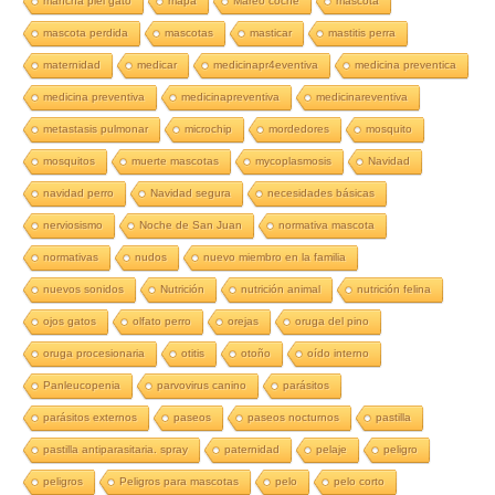
mancha piel gato
mapa
Mareo coche
mascota
mascota perdida
mascotas
masticar
mastitis perra
maternidad
medicar
medicinapr4eventiva
medicina preventica
medicina preventiva
medicinapreventiva
medicinareventiva
metastasis pulmonar
microchip
mordedores
mosquito
mosquitos
muerte mascotas
mycoplasmosis
Navidad
navidad perro
Navidad segura
necesidades básicas
nerviosismo
Noche de San Juan
normativa mascota
normativas
nudos
nuevo miembro en la familia
nuevos sonidos
Nutrición
nutrición animal
nutrición felina
ojos gatos
olfato perro
orejas
oruga del pino
oruga procesionaria
otitis
otoño
oído interno
Panleucopenia
parvovirus canino
parásitos
parásitos externos
paseos
paseos nocturnos
pastilla
pastilla antiparasitaria. spray
paternidad
pelaje
peligro
peligros
Peligros para mascotas
pelo
pelo corto