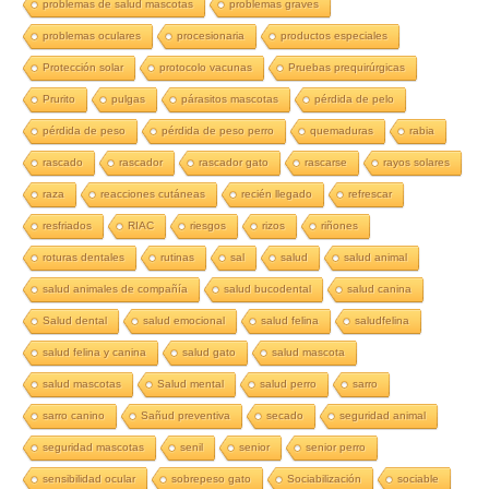
problemas de salud mascotas
problemas graves
problemas oculares
procesionaria
productos especiales
Protección solar
protocolo vacunas
Pruebas prequirúrgicas
Prurito
pulgas
párasitos mascotas
pérdida de pelo
pérdida de peso
pérdida de peso perro
quemaduras
rabia
rascado
rascador
rascador gato
rascarse
rayos solares
raza
reacciones cutáneas
recién llegado
refrescar
resfriados
RIAC
riesgos
rizos
riñones
roturas dentales
rutinas
sal
salud
salud animal
salud animales de compañía
salud bucodental
salud canina
Salud dental
salud emocional
salud felina
saludfelina
salud felina y canina
salud gato
salud mascota
salud mascotas
Salud mental
salud perro
sarro
sarro canino
Sañud preventiva
secado
seguridad animal
seguridad mascotas
senil
senior
senior perro
sensibilidad ocular
sobrepeso gato
Sociabilización
sociable