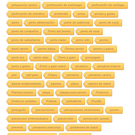
peluquería canina
perforación de estómago
perforación de esófago
perforación de intestino
peritonitis
perra
perras y gatas
perro
perro alimentación
perro de asitencia
perro de caza
perro de compañía
Perro del faraón
perro de raza
perro de salvamento
perro mator
perro mini
perros
perro senior
perros playa
Perros senior
perros y gatos
perro tos
perro viejo
Perro y gato
perroygato
perro y gatos
Perro y gato salud
picadura
picadura insecto
piel
piel gato
Piojos
piometra
piometra canina
pipeta antiparasitaria
pipetas
placa
planes de salud
Plantas toxicas
playa
playas para perros
Podenco
Podenco andaluz
Poliuria
polivalente
Poodle
portugués
precauciones
precauciones veterinarias
prevec
prevencion enfermedades
prevención
prevención animal
prevenir
primavera mascotas
problemas de salud