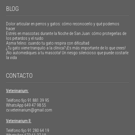
BLOG
Dolor articular en perros y gatos: cómo reconocerlo y qué podemos
hacer
Estrés en mascotas durante la Noche de San Juan: cómo protegerlas de
los petardos y el ruido
Asma felino: cuando tu gato respira con dificultad
¿Tu gato viene tranquilo a la clínica? ¡Es más importante de lo que crees!
¡No automediques a tu mascota! Un riesgo silencioso que puede costarle
la vida
CONTACTO
Veterinarium:
Teléfono fijo
91 881 39 95
WhatsApp
649 47 98 55
cv.veterinarium@gmail.com
Veterinarium II:
Teléfono fijo
91 280 64 19