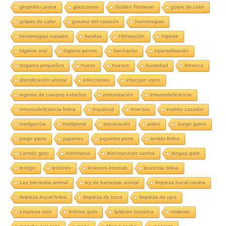
gingivitis canina
glaucomas
Golden Retriever
golpe de calor
golpes de calor
gusano del corazón
hemorragias
hemorragias nasales
heridas
Hidratación
higiene
higiene oral
higiene perros
hinchazón
hipersalivación
hogares pequeños
hueso
huesos
humedad
ibicenco
identificación animal
infecciones
infeccion utero
ingesta de cuerpos extraños
inmunización
inmunodeficiencia
inmunodeficiencia felina
inquietud
insectos
instinto cazador
inteligencia
inteligente
intoxicación
jadeo
Juego gatos
juego perro
juguetes
juguetes perro
lamido felino
Lamido gato
leishmania
leishmaniosis canina
lengua gato
lentigo
lesiones
lesiones internas
leucemia felina
Ley bienestar animal
ley de bienestar animal
limpieza bucal canina
limpieza bucal felina
limpieza de boca
limpieza de ojos
Limpieza oido
linfoma gato
lipidosis hepática
malestar