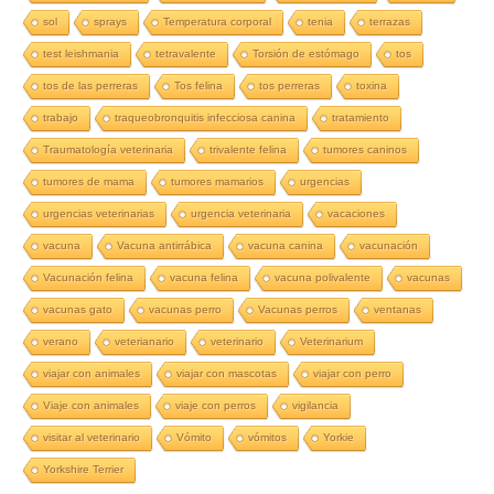
sol
sprays
Temperatura corporal
tenia
terrazas
test leishmania
tetravalente
Torsión de estómago
tos
tos de las perreras
Tos felina
tos perreras
toxina
trabajo
traqueobronquitis infecciosa canina
tratamiento
Traumatología veterinaria
trivalente felina
tumores caninos
tumores de mama
tumores mamarios
urgencias
urgencias veterinarias
urgencia veterinaria
vacaciones
vacuna
Vacuna antirrábica
vacuna canina
vacunación
Vacunación felina
vacuna felina
vacuna polivalente
vacunas
vacunas gato
vacunas perro
Vacunas perros
ventanas
verano
veterianario
veterinario
Veterinarium
viajar con animales
viajar con mascotas
viajar con perro
Viaje con animales
viaje con perros
vigilancia
visitar al veterinario
Vómito
vómitos
Yorkie
Yorkshire Terrier