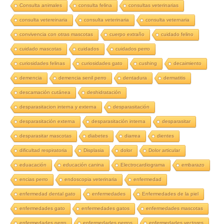
Consulta animales
consulta felina
consultas veterinarias
consulta vetereinaria
consulta veterinaria
consulta veternaria
convivencia con otras mascotas
cuerpo extraño
cuidado felino
cuidado mascotas
cuidados
cuidados perro
curiosidades felinas
curiosidades gato
cushing
decaimiento
demencia
demencia senil perro
dentadura
dermatitis
descamación cutánea
deshidratación
desparasitacion interna y externa
desparasitación
desparasitación externa
desparasitación interna
desparasitar
desparasitar mascotas
diabetes
diarrea
dientes
dificultad respiratoria
Displasia
dolor
Dolor articular
eduacación
educación canina
Electrocardiograma
embarazo
encias perro
endoscopia veterinaria
enfermedad
enfermedad dental gato
enfermedades
Enfermedades de la piel
enfermedades gato
enfermedades gatos
enfermedades mascotas
enfermedades perro
enfermedades perros
enfermedades vectores