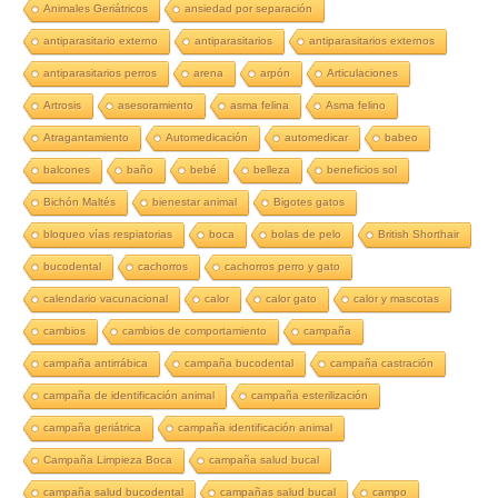
Animales Geriátricos
ansiedad por separación
antiparasitario externo
antiparasitarios
antiparasitarios externos
antiparasitarios perros
arena
arpón
Articulaciones
Artrosis
asesoramiento
asma felina
Asma felino
Atragantamiento
Automedicación
automedicar
babeo
balcones
baño
bebé
belleza
beneficios sol
Bichón Maltés
bienestar animal
Bigotes gatos
bloqueo vías respiatorias
boca
bolas de pelo
British Shorthair
bucodental
cachorros
cachorros perro y gato
calendario vacunacional
calor
calor gato
calor y mascotas
cambios
cambios de comportamiento
campaña
campaña antirrábica
campaña bucodental
campaña castración
campaña de identificación animal
campaña esterilización
campaña geriátrica
campaña identificación animal
Campaña Limpieza Boca
campaña salud bucal
campaña salud bucodental
campañas salud bucal
campo