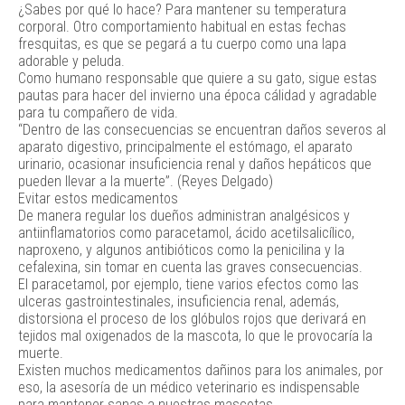
¿Sabes por qué lo hace? Para mantener su temperatura
corporal. Otro comportamiento habitual en estas fechas
fresquitas, es que se pegará a tu cuerpo como una lapa
adorable y peluda.
Como humano responsable que quiere a su gato, sigue estas
pautas para hacer del invierno una época cálidad y agradable
para tu compañero de vida.
“Dentro de las consecuencias se encuentran daños severos al
aparato digestivo, principalmente el estómago, el aparato
urinario, ocasionar insuficiencia renal y daños hepáticos que
pueden llevar a la muerte”. (Reyes Delgado)
Evitar estos medicamentos
De manera regular los dueños administran analgésicos y
antiinflamatorios como paracetamol, ácido acetilsalicílico,
naproxeno, y algunos antibióticos como la penicilina y la
cefalexina, sin tomar en cuenta las graves consecuencias.
El paracetamol, por ejemplo, tiene varios efectos como las
ulceras gastrointestinales, insuficiencia renal, además,
distorsiona el proceso de los glóbulos rojos que derivará en
tejidos mal oxigenados de la mascota, lo que le provocaría la
muerte.
Existen muchos medicamentos dañinos para los animales, por
eso, la asesoría de un médico veterinario es indispensable
para mantener sanas a nuestras mascotas.