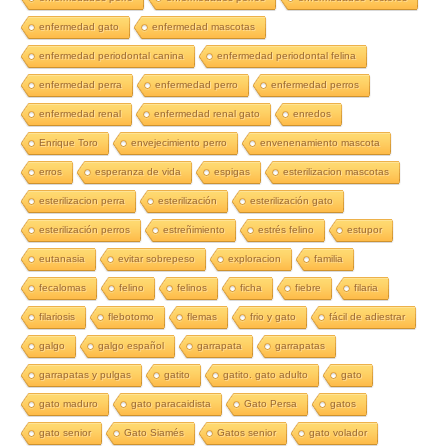
enfermedad gato
enfermedad mascotas
enfermedad periodontal canina
enfermedad periodontal felina
enfermedad perra
enfermedad perro
enfermedad perros
enfermedad renal
enfermedad renal gato
enredos
Enrique Toro
envejecimiento perro
envenenamiento mascota
erros
esperanza de vida
espigas
esterilizacion mascotas
esterilizacion perra
esterilización
esterilización gato
esterilización perros
estreñimiento
estrés felino
estupor
eutanasia
evitar sobrepeso
exploracion
familia
fecalomas
felino
felinos
ficha
fiebre
filaria
filariosis
flebotomo
flemas
frio y gato
fácil de adiestrar
galgo
galgo español
garrapata
garrapatas
garrapatas y pulgas
gatito
gatito. gato adulto
gato
gato maduro
gato paracaidista
Gato Persa
gatos
gato senior
Gato Siamés
Gatos senior
gato volador