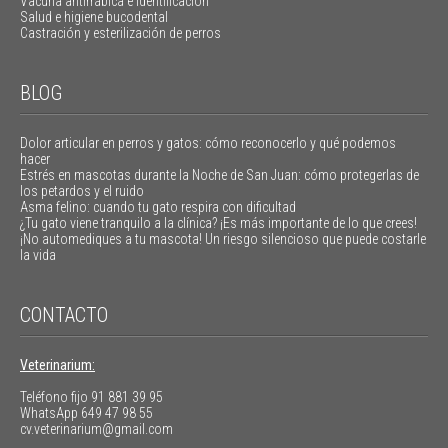
Vacuna antirrábica e identificación
Salud e higiene bucodental
Castración y esterilización de perros
BLOG
Dolor articular en perros y gatos: cómo reconocerlo y qué podemos
hacer
Estrés en mascotas durante la Noche de San Juan: cómo protegerlas de
los petardos y el ruido
Asma felino: cuando tu gato respira con dificultad
¿Tu gato viene tranquilo a la clínica? ¡Es más importante de lo que crees!
¡No automediques a tu mascota! Un riesgo silencioso que puede costarle
la vida
CONTACTO
Veterinarium:
Teléfono fijo
91 881 39 95
WhatsApp
649 47 98 55
cv.veterinarium@gmail.com