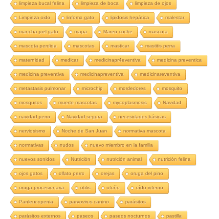
limpieza bucal felina
limpieza de boca
limpieza de ojos
Limpieza oido
linfoma gato
lipidosis hepática
malestar
mancha piel gato
mapa
Mareo coche
mascota
mascota perdida
mascotas
masticar
mastitis perra
maternidad
medicar
medicinapr4eventiva
medicina preventica
medicina preventiva
medicinapreventiva
medicinareventiva
metastasis pulmonar
microchip
mordedores
mosquito
mosquitos
muerte mascotas
mycoplasmosis
Navidad
navidad perro
Navidad segura
necesidades básicas
nerviosismo
Noche de San Juan
normativa mascota
normativas
nudos
nuevo miembro en la familia
nuevos sonidos
Nutrición
nutrición animal
nutrición felina
ojos gatos
olfato perro
orejas
oruga del pino
oruga procesionaria
otitis
otoño
oído interno
Panleucopenia
parvovirus canino
parásitos
parásitos externos
paseos
paseos nocturnos
pastilla