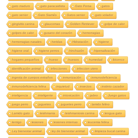
gato maduro
gato paracaidista
Gato Persa
gatos
gato senior
Gato Siamés
Gatos senior
gato volador
gingivitis canina
glaucomas
Golden Retriever
golpe de calor
golpes de calor
gusano del corazón
hemorragias
hemorragias nasales
heridas
Hidratación
higiene
higiene oral
higiene perros
hinchazón
hipersalivación
hogares pequeños
hueso
huesos
humedad
ibicenco
identificación animal
infecciones
infeccion utero
ingesta de cuerpos extraños
inmunización
inmunodeficiencia
inmunodeficiencia felina
inquietud
insectos
instinto cazador
inteligencia
inteligente
intoxicación
jadeo
Juego gatos
juego perro
juguetes
juguetes perro
lamido felino
Lamido gato
leishmania
leishmaniosis canina
lengua gato
lentigo
lesiones
lesiones internas
leucemia felina
Ley bienestar animal
ley de bienestar animal
limpieza bucal canina