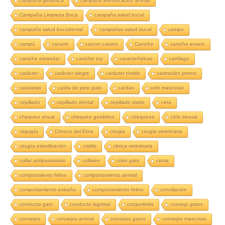
campaña geriátrica
campaña identificación animal
Campaña Limpieza Boca
campaña salud bucal
campaña salud bucodental
campañas salud bucal
campo
campú
canario
cancer canino
Caniche
caniche enano
caniche estandar
caniche toy
características
cartílago
carácter
carácter alegre
carácter tímido
castración perros
cataratas
caída de pelo gato
caídas
celo mascotas
cepillado
cepillado dental
cepillado diario
cera
chequeo anual
chequeo geriátrico
chequeos
ciclo sexual
cirgugía
Cirneco del Etna
cirugia
cirugia veterinaria
cirugía esterilización
cistitis
clinica veterinaria
collar antiparasitario
collares
color gato
coma
comportaiento felino
comportamiento animal
comportamiento extraño
comportamiento felino
conciliación
conducta gato
conducto lagrimal
conjuntivitis
consejo gatos
consejos
consejos animal
consejos gatos
consejos mascotas