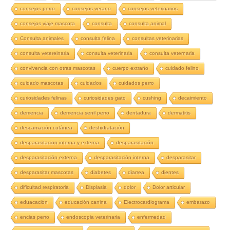
consejos perro
consejos verano
consejos veterinarios
consejos viaje mascota
consulta
consulta animal
Consulta animales
consulta felina
consultas veterinarias
consulta vetereinaria
consulta veterinaria
consulta veternaria
convivencia con otras mascotas
cuerpo extraño
cuidado felino
cuidado mascotas
cuidados
cuidados perro
curiosidades felinas
curiosidades gato
cushing
decaimiento
demencia
demencia senil perro
dentadura
dermatitis
descamación cutánea
deshidratación
desparasitacion interna y externa
desparasitación
desparasitación externa
desparasitación interna
desparasitar
desparasitar mascotas
diabetes
diarrea
dientes
dificultad respiratoria
Displasia
dolor
Dolor articular
eduacación
educación canina
Electrocardiograma
embarazo
encias perro
endoscopia veterinaria
enfermedad