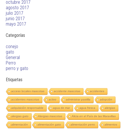
octubre 2017
agosto 2017
julio 2017
junio 2017
mayo 2017
Categorías
conejo
gato
General
Perro
perro y gato
Etiquetas
acceso locales mascotas
accidente mascotas
accidentes
accidentes mascotas
activo
administrar pastilla
adopción
adquisición responsable
agua de mar
agua fresca
alergias
alergias gato
Alergias mascotas
Alicia en el País de las Maravillas
alimentación
alimentación gato
alimentación perro
alimentos