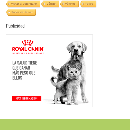
visitar al veterinario
Vómito
vómitos
Yorkie
Yorkshire Terrier
Publicidad