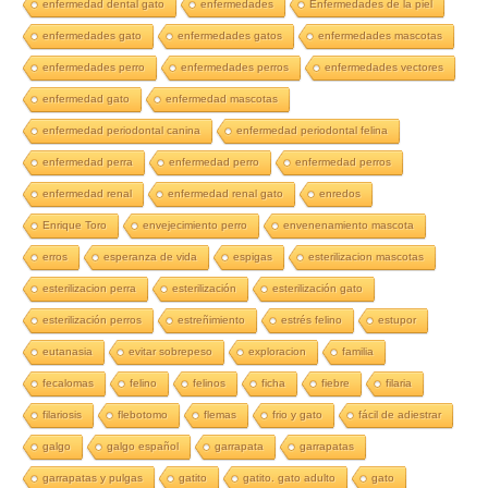
enfermedad dental gato
enfermedades
Enfermedades de la piel
enfermedades gato
enfermedades gatos
enfermedades mascotas
enfermedades perro
enfermedades perros
enfermedades vectores
enfermedad gato
enfermedad mascotas
enfermedad periodontal canina
enfermedad periodontal felina
enfermedad perra
enfermedad perro
enfermedad perros
enfermedad renal
enfermedad renal gato
enredos
Enrique Toro
envejecimiento perro
envenenamiento mascota
erros
esperanza de vida
espigas
esterilizacion mascotas
esterilizacion perra
esterilización
esterilización gato
esterilización perros
estreñimiento
estrés felino
estupor
eutanasia
evitar sobrepeso
exploracion
familia
fecalomas
felino
felinos
ficha
fiebre
filaria
filariosis
flebotomo
flemas
frio y gato
fácil de adiestrar
galgo
galgo español
garrapata
garrapatas
garrapatas y pulgas
gatito
gatito. gato adulto
gato