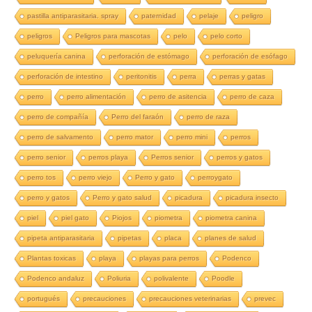
pastilla antiparasitaria. spray
paternidad
pelaje
peligro
peligros
Peligros para mascotas
pelo
pelo corto
peluquería canina
perforación de estómago
perforación de esófago
perforación de intestino
peritonitis
perra
perras y gatas
perro
perro alimentación
perro de asitencia
perro de caza
perro de compañía
Perro del faraón
perro de raza
perro de salvamento
perro mator
perro mini
perros
perro senior
perros playa
Perros senior
perros y gatos
perro tos
perro viejo
Perro y gato
perroygato
perro y gatos
Perro y gato salud
picadura
picadura insecto
piel
piel gato
Piojos
piometra
piometra canina
pipeta antiparasitaria
pipetas
placa
planes de salud
Plantas toxicas
playa
playas para perros
Podenco
Podenco andaluz
Poliuria
polivalente
Poodle
portugués
precauciones
precauciones veterinarias
prevec