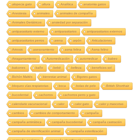
alopecia gato
altura
Analítica
anatomia gatos
Anestesia
animales
animales de compañía
Animales Geriátricos
ansiedad por separación
antiparasitario externo
antiparasitarios
antiparasitarios externos
antiparasitarios perros
arena
arpón
Articulaciones
Artrosis
asesoramiento
asma felina
Asma felino
Atragantamiento
Automedicación
automedicar
babeo
balcones
baño
bebé
belleza
beneficios sol
Bichón Maltés
bienestar animal
Bigotes gatos
bloqueo vías respiatorias
boca
bolas de pelo
British Shorthair
bucodental
cachorros
cachorros perro y gato
calendario vacunacional
calor
calor gato
calor y mascotas
cambios
cambios de comportamiento
campaña
campaña antirrábica
campaña bucodental
campaña castración
campaña de identificación animal
campaña esterilización