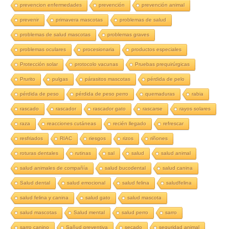
prevencion enfermedades
prevención
prevención animal
prevenir
primavera mascotas
problemas de salud
problemas de salud mascotas
problemas graves
problemas oculares
procesionaria
productos especiales
Protección solar
protocolo vacunas
Pruebas prequirúrgicas
Prurito
pulgas
párasitos mascotas
pérdida de pelo
pérdida de peso
pérdida de peso perro
quemaduras
rabia
rascado
rascador
rascador gato
rascarse
rayos solares
raza
reacciones cutáneas
recién llegado
refrescar
resfriados
RIAC
riesgos
rizos
riñones
roturas dentales
rutinas
sal
salud
salud animal
salud animales de compañía
salud bucodental
salud canina
Salud dental
salud emocional
salud felina
saludfelina
salud felina y canina
salud gato
salud mascota
salud mascotas
Salud mental
salud perro
sarro
sarro canino
Sañud preventiva
secado
seguridad animal