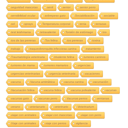
seguridad mascotas
senil
senior
senior perro
sensibilidad ocular
sobrepeso gato
Sociabilización
sociable
sol
sprays
Temperatura corporal
tenia
terrazas
test leishmania
tetravalente
Torsión de estómago
tos
tos de las perreras
Tos felina
tos perreras
toxina
trabajo
traqueobronquitis infecciosa canina
tratamiento
Traumatología veterinaria
trivalente felina
tumores caninos
tumores de mama
tumores mamarios
urgencias
urgencias veterinarias
urgencia veterinaria
vacaciones
vacuna
Vacuna antirrábica
vacuna canina
vacunación
Vacunación felina
vacuna felina
vacuna polivalente
vacunas
vacunas gato
vacunas perro
Vacunas perros
ventanas
verano
veterianario
veterinario
Veterinarium
viajar con animales
viajar con mascotas
viajar con perro
Viaje con animales
viaje con perros
vigilancia