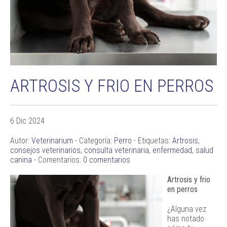
ARTROSIS Y FRIO EN PERROS
6 Dic 2024
Autor:
Veterinarium
- Categoría:
Perro
- Etiquetas:
Artrosis
,
consejos veterinarios
,
consulta veterinaria
,
enfermedad
,
salud
canina
- Comentarios:
0 comentarios
Artrosis y frio
en perros
¿Alguna vez
has notado