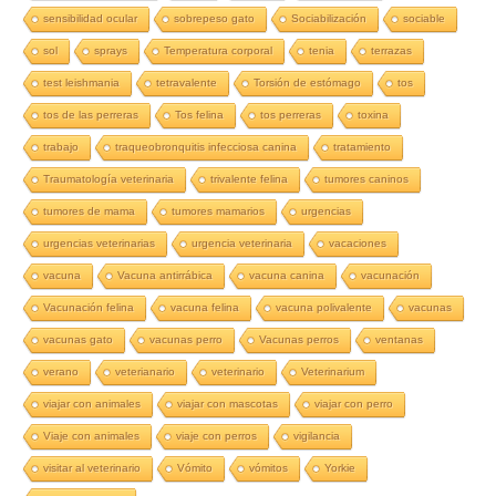
sensibilidad ocular
sobrepeso gato
Sociabilización
sociable
sol
sprays
Temperatura corporal
tenia
terrazas
test leishmania
tetravalente
Torsión de estómago
tos
tos de las perreras
Tos felina
tos perreras
toxina
trabajo
traqueobronquitis infecciosa canina
tratamiento
Traumatología veterinaria
trivalente felina
tumores caninos
tumores de mama
tumores mamarios
urgencias
urgencias veterinarias
urgencia veterinaria
vacaciones
vacuna
Vacuna antirrábica
vacuna canina
vacunación
Vacunación felina
vacuna felina
vacuna polivalente
vacunas
vacunas gato
vacunas perro
Vacunas perros
ventanas
verano
veterianario
veterinario
Veterinarium
viajar con animales
viajar con mascotas
viajar con perro
Viaje con animales
viaje con perros
vigilancia
visitar al veterinario
Vómito
vómitos
Yorkie