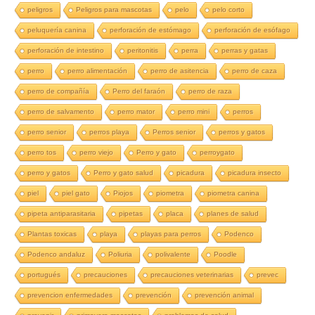
peligros
Peligros para mascotas
pelo
pelo corto
peluquería canina
perforación de estómago
perforación de esófago
perforación de intestino
peritonitis
perra
perras y gatas
perro
perro alimentación
perro de asitencia
perro de caza
perro de compañía
Perro del faraón
perro de raza
perro de salvamento
perro mator
perro mini
perros
perro senior
perros playa
Perros senior
perros y gatos
perro tos
perro viejo
Perro y gato
perroygato
perro y gatos
Perro y gato salud
picadura
picadura insecto
piel
piel gato
Piojos
piometra
piometra canina
pipeta antiparasitaria
pipetas
placa
planes de salud
Plantas toxicas
playa
playas para perros
Podenco
Podenco andaluz
Poliuria
polivalente
Poodle
portugués
precauciones
precauciones veterinarias
prevec
prevencion enfermedades
prevención
prevención animal