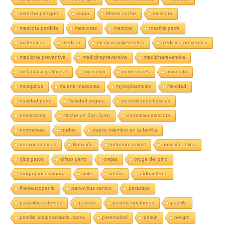
mancha piel gato
mapa
Mareo coche
mascota
mascota perdida
mascotas
masticar
mastitis perra
maternidad
medicar
medicinapr4eventiva
medicina preventica
medicina preventiva
medicinapreventiva
medicinareventiva
metastasis pulmonar
microchip
mordedores
mosquito
mosquitos
muerte mascotas
mycoplasmosis
Navidad
navidad perro
Navidad segura
necesidades básicas
nerviosismo
Noche de San Juan
normativa mascota
normativas
nudos
nuevo miembro en la familia
nuevos sonidos
Nutrición
nutrición animal
nutrición felina
ojos gatos
olfato perro
orejas
oruga del pino
oruga procesionaria
otitis
otoño
oído interno
Panleucopenia
parvovirus canino
parásitos
parásitos externos
paseos
paseos nocturnos
pastilla
pastilla antiparasitaria. spray
paternidad
pelaje
peligro