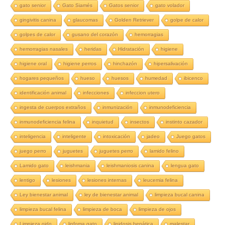
gato senior
Gato Siamés
Gatos senior
gato volador
gingivitis canina
glaucomas
Golden Retriever
golpe de calor
golpes de calor
gusano del corazón
hemorragias
hemorragias nasales
heridas
Hidratación
higiene
higiene oral
higiene perros
hinchazón
hipersalivación
hogares pequeños
hueso
huesos
humedad
ibicenco
identificación animal
infecciones
infeccion utero
ingesta de cuerpos extraños
inmunización
inmunodeficiencia
inmunodeficiencia felina
inquietud
insectos
instinto cazador
inteligencia
inteligente
intoxicación
jadeo
Juego gatos
juego perro
juguetes
juguetes perro
lamido felino
Lamido gato
leishmania
leishmaniosis canina
lengua gato
lentigo
lesiones
lesiones internas
leucemia felina
Ley bienestar animal
ley de bienestar animal
limpieza bucal canina
limpieza bucal felina
limpieza de boca
limpieza de ojos
Limpieza oido
linfoma gato
lipidosis hepática
malestar