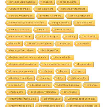
consejos viaje mascota
consulta
consulta animal
Consulta animales
consulta felina
consultas veterinarias
consulta vetereinaria
consulta veterinaria
consulta veternaria
convivencia con otras mascotas
cuerpo extraño
cuidado felino
cuidado mascotas
cuidados
cuidados perro
curiosidades felinas
curiosidades gato
cushing
decaimiento
demencia
demencia senil perro
dentadura
dermatitis
descamación cutánea
deshidratación
desparasitacion interna y externa
desparasitación
desparasitación externa
desparasitación interna
desparasitar
desparasitar mascotas
diabetes
diarrea
dientes
dificultad respiratoria
Displasia
dolor
Dolor articular
eduacación
educación canina
Electrocardiograma
embarazo
encias perro
endoscopia veterinaria
enfermedad
enfermedad dental gato
enfermedades
Enfermedades de la piel
enfermedades gato
enfermedades gatos
enfermedades mascotas