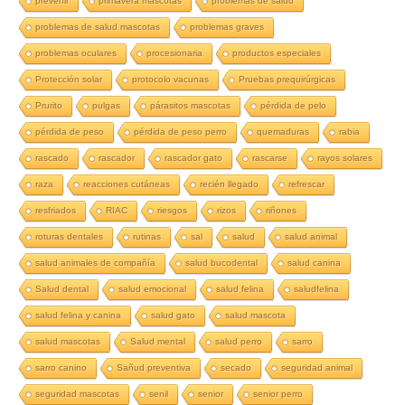
prevenir
primavera mascotas
problemas de salud
problemas de salud mascotas
problemas graves
problemas oculares
procesionaria
productos especiales
Protección solar
protocolo vacunas
Pruebas prequirúrgicas
Prurito
pulgas
párasitos mascotas
pérdida de pelo
pérdida de peso
pérdida de peso perro
quemaduras
rabia
rascado
rascador
rascador gato
rascarse
rayos solares
raza
reacciones cutáneas
recién llegado
refrescar
resfriados
RIAC
riesgos
rizos
riñones
roturas dentales
rutinas
sal
salud
salud animal
salud animales de compañía
salud bucodental
salud canina
Salud dental
salud emocional
salud felina
saludfelina
salud felina y canina
salud gato
salud mascota
salud mascotas
Salud mental
salud perro
sarro
sarro canino
Sañud preventiva
secado
seguridad animal
seguridad mascotas
senil
senior
senior perro