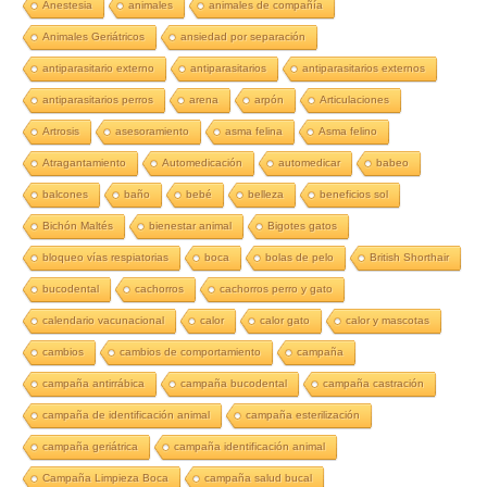
Anestesia
animales
animales de compañía
Animales Geriátricos
ansiedad por separación
antiparasitario externo
antiparasitarios
antiparasitarios externos
antiparasitarios perros
arena
arpón
Articulaciones
Artrosis
asesoramiento
asma felina
Asma felino
Atragantamiento
Automedicación
automedicar
babeo
balcones
baño
bebé
belleza
beneficios sol
Bichón Maltés
bienestar animal
Bigotes gatos
bloqueo vías respiatorias
boca
bolas de pelo
British Shorthair
bucodental
cachorros
cachorros perro y gato
calendario vacunacional
calor
calor gato
calor y mascotas
cambios
cambios de comportamiento
campaña
campaña antirrábica
campaña bucodental
campaña castración
campaña de identificación animal
campaña esterilización
campaña geriátrica
campaña identificación animal
Campaña Limpieza Boca
campaña salud bucal