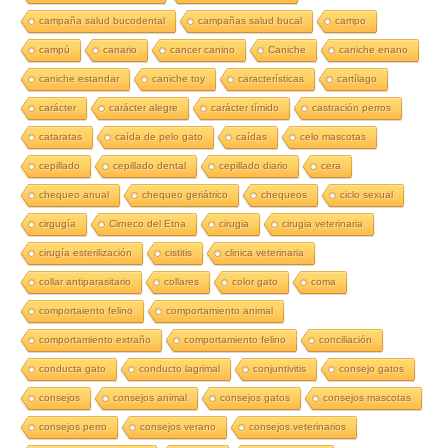
campaña salud bucodental
campañas salud bucal
campo
campú
canario
cancer canino
Caniche
caniche enano
caniche estandar
caniche toy
características
cartílago
carácter
carácter alegre
carácter tímido
castración perros
cataratas
caída de pelo gato
caídas
celo mascotas
cepillado
cepillado dental
cepillado diario
cera
chequeo anual
chequeo geriátrico
chequeos
ciclo sexual
cirgugía
Cirneco del Etna
cirugia
cirugia veterinaria
cirugía esterilización
cistitis
clinica veterinaria
collar antiparasitario
collares
color gato
coma
comportaiento felino
comportamiento animal
comportamiento extraño
comportamiento felino
conciliación
conducta gato
conducto lagrimal
conjuntivitis
consejo gatos
consejos
consejos animal
consejos gatos
consejos mascotas
consejos perro
consejos verano
consejos veterinarios