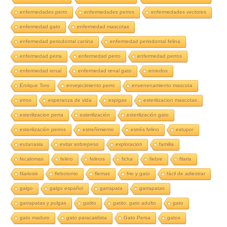
enfermedades perro
enfermedades perros
enfermedades vectores
enfermedad gato
enfermedad mascotas
enfermedad periodontal canina
enfermedad periodontal felina
enfermedad perra
enfermedad perro
enfermedad perros
enfermedad renal
enfermedad renal gato
enredos
Enrique Toro
envejecimiento perro
envenenamiento mascota
erros
esperanza de vida
espigas
esterilizacion mascotas
esterilizacion perra
esterilización
esterilización gato
esterilización perros
estreñimiento
estrés felino
estupor
eutanasia
evitar sobrepeso
exploracion
familia
fecalomas
felino
felinos
ficha
fiebre
filaria
filariosis
flebotomo
flemas
frio y gato
fácil de adiestrar
galgo
galgo español
garrapata
garrapatas
garrapatas y pulgas
gatito
gatito. gato adulto
gato
gato maduro
gato paracaidista
Gato Persa
gatos