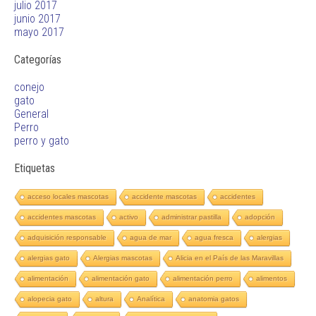
julio 2017
junio 2017
mayo 2017
Categorías
conejo
gato
General
Perro
perro y gato
Etiquetas
acceso locales mascotas
accidente mascotas
accidentes
accidentes mascotas
activo
administrar pastilla
adopción
adquisición responsable
agua de mar
agua fresca
alergias
alergias gato
Alergias mascotas
Alicia en el País de las Maravillas
alimentación
alimentación gato
alimentación perro
alimentos
alopecia gato
altura
Analítica
anatomia gatos