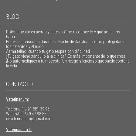
BLOG
Dolor articular en perros y gatos: cómo reconocerlo y qué podemos
hacer
Estrés en mascotas durante la Noche de San Juan: cómo protegerlas de
los petardos y el ruido
Asma felino: cuando tu gato respira con dificultad
¿Tu gato viene tranquilo a la clínica? ¡Es más importante de lo que crees!
¡No automediques a tu mascota! Un riesgo silencioso que puede costarle
la vida
CONTACTO
Veterinarium:
Teléfono fijo
91 881 39 95
WhatsApp
649 47 98 55
cv.veterinarium@gmail.com
Veterinarium II: