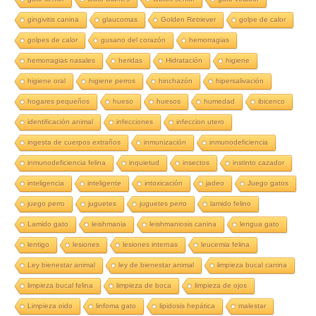
gingivitis canina
glaucomas
Golden Retriever
golpe de calor
golpes de calor
gusano del corazón
hemorragias
hemorragias nasales
heridas
Hidratación
higiene
higiene oral
higiene perros
hinchazón
hipersalivación
hogares pequeños
hueso
huesos
humedad
ibicenco
identificación animal
infecciones
infeccion utero
ingesta de cuerpos extraños
inmunización
inmunodeficiencia
inmunodeficiencia felina
inquietud
insectos
instinto cazador
inteligencia
inteligente
intoxicación
jadeo
Juego gatos
juego perro
juguetes
juguetes perro
lamido felino
Lamido gato
leishmania
leishmaniosis canina
lengua gato
lentigo
lesiones
lesiones internas
leucemia felina
Ley bienestar animal
ley de bienestar animal
limpieza bucal canina
limpieza bucal felina
limpieza de boca
limpieza de ojos
Limpieza oido
linfoma gato
lipidosis hepática
malestar