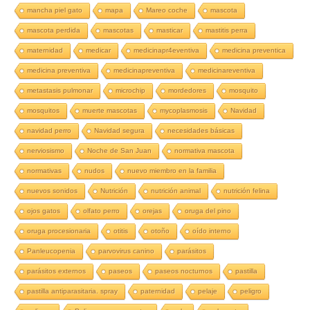
mancha piel gato
mapa
Mareo coche
mascota
mascota perdida
mascotas
masticar
mastitis perra
maternidad
medicar
medicinapr4eventiva
medicina preventica
medicina preventiva
medicinapreventiva
medicinareventiva
metastasis pulmonar
microchip
mordedores
mosquito
mosquitos
muerte mascotas
mycoplasmosis
Navidad
navidad perro
Navidad segura
necesidades básicas
nerviosismo
Noche de San Juan
normativa mascota
normativas
nudos
nuevo miembro en la familia
nuevos sonidos
Nutrición
nutrición animal
nutrición felina
ojos gatos
olfato perro
orejas
oruga del pino
oruga procesionaria
otitis
otoño
oído interno
Panleucopenia
parvovirus canino
parásitos
parásitos externos
paseos
paseos nocturnos
pastilla
pastilla antiparasitaria. spray
paternidad
pelaje
peligro