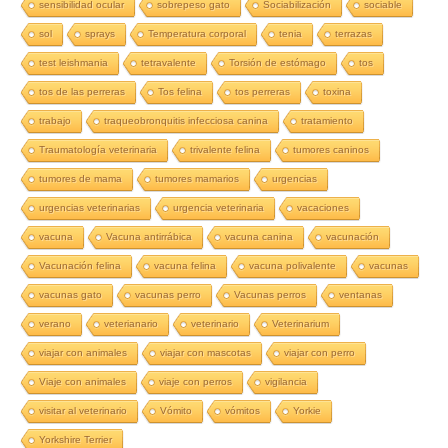
sensibilidad ocular
sobrepeso gato
Sociabilización
sociable
sol
sprays
Temperatura corporal
tenia
terrazas
test leishmania
tetravalente
Torsión de estómago
tos
tos de las perreras
Tos felina
tos perreras
toxina
trabajo
traqueobronquitis infecciosa canina
tratamiento
Traumatología veterinaria
trivalente felina
tumores caninos
tumores de mama
tumores mamarios
urgencias
urgencias veterinarias
urgencia veterinaria
vacaciones
vacuna
Vacuna antirrábica
vacuna canina
vacunación
Vacunación felina
vacuna felina
vacuna polivalente
vacunas
vacunas gato
vacunas perro
Vacunas perros
ventanas
verano
veterianario
veterinario
Veterinarium
viajar con animales
viajar con mascotas
viajar con perro
Viaje con animales
viaje con perros
vigilancia
visitar al veterinario
Vómito
vómitos
Yorkie
Yorkshire Terrier