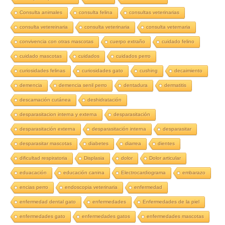
Consulta animales
consulta felina
consultas veterinarias
consulta vetereinaria
consulta veterinaria
consulta veternaria
convivencia con otras mascotas
cuerpo extraño
cuidado felino
cuidado mascotas
cuidados
cuidados perro
curiosidades felinas
curiosidades gato
cushing
decaimiento
demencia
demencia senil perro
dentadura
dermatitis
descamación cutánea
deshidratación
desparasitacion interna y externa
desparasitación
desparasitación externa
desparasitación interna
desparasitar
desparasitar mascotas
diabetes
diarrea
dientes
dificultad respiratoria
Displasia
dolor
Dolor articular
eduacación
educación canina
Electrocardiograma
embarazo
encias perro
endoscopia veterinaria
enfermedad
enfermedad dental gato
enfermedades
Enfermedades de la piel
enfermedades gato
enfermedades gatos
enfermedades mascotas