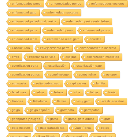
enfermedades perro
enfermedades perros
enfermedades vectores
enfermedad gato
enfermedad mascotas
enfermedad periodontal canina
enfermedad periodontal felina
enfermedad perra
enfermedad perro
enfermedad perros
enfermedad renal
enfermedad renal gato
enredos
Enrique Toro
envejecimiento perro
envenenamiento mascota
erros
esperanza de vida
espigas
esterilizacion mascotas
esterilizacion perra
esterilización
esterilización gato
esterilización perros
estreñimiento
estrés felino
estupor
eutanasia
evitar sobrepeso
exploracion
familia
fecalomas
felino
felinos
ficha
fiebre
filaria
filariosis
flebotomo
flemas
frio y gato
fácil de adiestrar
galgo
galgo español
garrapata
garrapatas
garrapatas y pulgas
gatito
gatito. gato adulto
gato
gato maduro
gato paracaidista
Gato Persa
gatos
gato senior
Gato Siamés
Gatos senior
gato volador