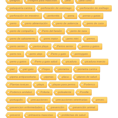
peligros
Peligros para mascotas
pelo
pelo corto
peluquería canina
perforación de estómago
perforación de esófago
perforación de intestino
peritonitis
perra
perras y gatas
perro
perro alimentación
perro de asitencia
perro de caza
perro de compañía
Perro del faraón
perro de raza
perro de salvamento
perro mator
perro mini
perros
perro senior
perros playa
Perros senior
perros y gatos
perro tos
perro viejo
Perro y gato
perroygato
perro y gatos
Perro y gato salud
picadura
picadura insecto
piel
piel gato
Piojos
piometra
piometra canina
pipeta antiparasitaria
pipetas
placa
planes de salud
Plantas toxicas
playa
playas para perros
Podenco
Podenco andaluz
Poliuria
polivalente
Poodle
portugués
precauciones
precauciones veterinarias
prevec
prevencion enfermedades
prevención
prevención animal
prevenir
primavera mascotas
problemas de salud