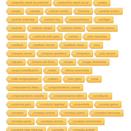
campaña salud bucodental
campañas salud bucal
campo
campú
canario
cancer canino
Caniche
caniche enano
caniche estandar
caniche toy
características
cartílago
carácter
carácter alegre
carácter tímido
castración perros
cataratas
caída de pelo gato
caídas
celo mascotas
cepillado
cepillado dental
cepillado diario
cera
chequeo anual
chequeo geriátrico
chequeos
ciclo sexual
cirgugía
Cirneco del Etna
cirugia
cirugia veterinaria
cirugía esterilización
cistitis
clinica veterinaria
collar antiparasitario
collares
color gato
coma
comportaiento felino
comportamiento animal
comportamiento extraño
comportamiento felino
conciliación
conducta gato
conducto lagrimal
conjuntivitis
consejo gatos
consejos
consejos animal
consejos gatos
consejos mascotas
consejos perro
consejos verano
consejos veterinarios
consejos viaje mascota
consulta
consulta animal