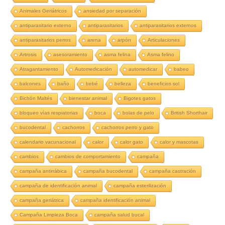
Animales Geriátricos
ansiedad por separación
antiparasitario externo
antiparasitarios
antiparasitarios externos
antiparasitarios perros
arena
arpón
Articulaciones
Artrosis
asesoramiento
asma felina
Asma felino
Atragantamiento
Automedicación
automedicar
babeo
balcones
baño
bebé
belleza
beneficios sol
Bichón Maltés
bienestar animal
Bigotes gatos
bloqueo vías respiatorias
boca
bolas de pelo
British Shorthair
bucodental
cachorros
cachorros perro y gato
calendario vacunacional
calor
calor gato
calor y mascotas
cambios
cambios de comportamiento
campaña
campaña antirrábica
campaña bucodental
campaña castración
campaña de identificación animal
campaña esterilización
campaña geriátrica
campaña identificación animal
Campaña Limpieza Boca
campaña salud bucal