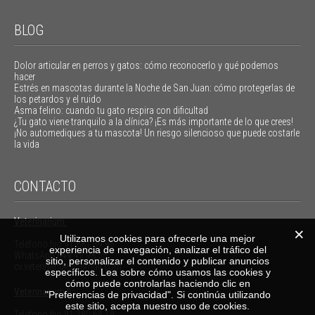
BLOG
Dolor articular en perros y gatos: cómo reconocerlo y qué podemos
hacer
Estrés en mascotas durante la Noche de San Juan: cómo protegerlas de
los petardos y el ruido
Asma felino: cuando tu gato respira con dificultad
¿Tu gato viene tranquilo a la clínica? ¡Es más importante de lo que crees!
¡No automediques a tu mascota! Un riesgo silencioso que puede costarle
la vida
CONTACTO
Veterinarium:
Utilizamos cookies para ofrecerle una mejor
Teléfono fijo
91 881 39 95
experiencia de navegación, analizar el tráfico del
WhatsApp
649 47 98 55
sitio, personalizar el contenido y publicar anuncios
cv.veterinarium@gmail.com
específicos. Lea sobre cómo usamos las cookies y
cómo puede controlarlas haciendo clic en
Veterinarium II:
"Preferencias de privacidad". Si continúa utilizando
este sitio, acepta nuestro uso de cookies.
Teléfono fijo
91 280 64 19