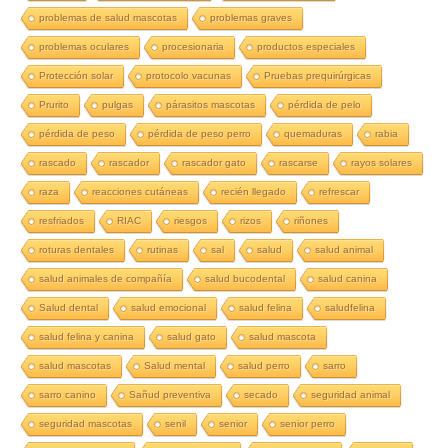
problemas de salud mascotas
problemas graves
problemas oculares
procesionaria
productos especiales
Protección solar
protocolo vacunas
Pruebas prequirúrgicas
Prurito
pulgas
párasitos mascotas
pérdida de pelo
pérdida de peso
pérdida de peso perro
quemaduras
rabia
rascado
rascador
rascador gato
rascarse
rayos solares
raza
reacciones cutáneas
recién llegado
refrescar
resfriados
RIAC
riesgos
rizos
riñones
roturas dentales
rutinas
sal
salud
salud animal
salud animales de compañía
salud bucodental
salud canina
Salud dental
salud emocional
salud felina
saludfelina
salud felina y canina
salud gato
salud mascota
salud mascotas
Salud mental
salud perro
sarro
sarro canino
Sañud preventiva
secado
seguridad animal
seguridad mascotas
senil
senior
senior perro