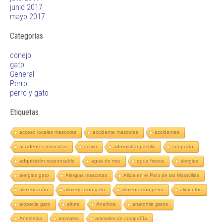
junio 2017
mayo 2017
Categorías
conejo
gato
General
Perro
perro y gato
Etiquetas
acceso locales mascotas
accidente mascotas
accidentes
accidentes mascotas
activo
administrar pastilla
adopción
adquisición responsable
agua de mar
agua fresca
alergias
alergias gato
Alergias mascotas
Alicia en el País de las Maravillas
alimentación
alimentación gato
alimentación perro
alimentos
alopecia gato
altura
Analítica
anatomia gatos
Anestesia
animales
animales de compañía