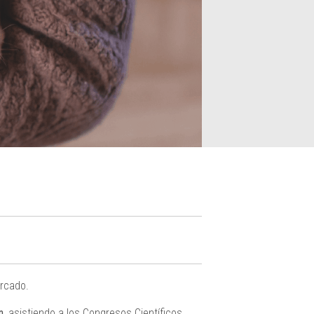
rcado.
n,
asistiendo a los Congresos Científicos