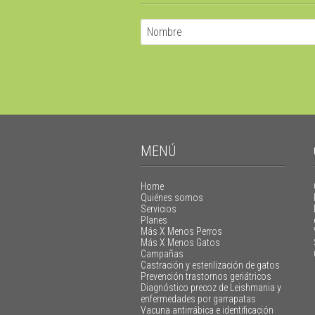
MENÚ
Home
Quiénes somos
Servicios
Planes
Más X Menos Perros
Más X Menos Gatos
Campañas
Castración y esterilización de gatos
Prevención trastornos geriátricos
Diagnóstico precoz de Leishmania y
enfermedades por garrapatas
Vacuna antirrábica e identificación