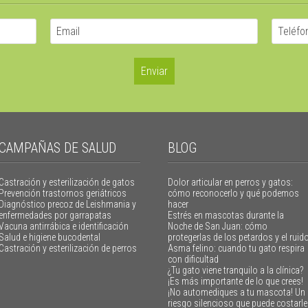
CAMPAÑAS DE SALUD
BLOG
Castración y esterilización de gatos
Dolor articular en perros y gatos:
Prevención trastornos geriátricos
cómo reconocerlo y qué podemos
Diagnóstico precoz de Leishmania y
hacer
enfermedades por garrapatas
Estrés en mascotas durante la
Vacuna antirrábica e identificación
Noche de San Juan: cómo
Salud e higiene bucodental
protegerlas de los petardos y el ruid
Castración y esterilización de perros
Asma felino: cuando tu gato respira
con dificultad
¿Tu gato viene tranquilo a la clínica?
¡Es más importante de lo que crees!
¡No automediques a tu mascota! Un
riesgo silencioso que puede costarle