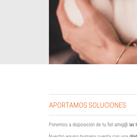
APORTAMOS SOLUCIONES
Ponemos a disposición de tu fiel amig@ l
as 
Nuestro equipo humano cuenta con una
dila