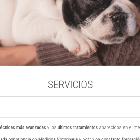
SERVICIOS
técnicas más avanzadas
y los
últimos tratamientos
aparecidos en el me
tada experiencia en Medicina Veterinaria
y están
en constante formació