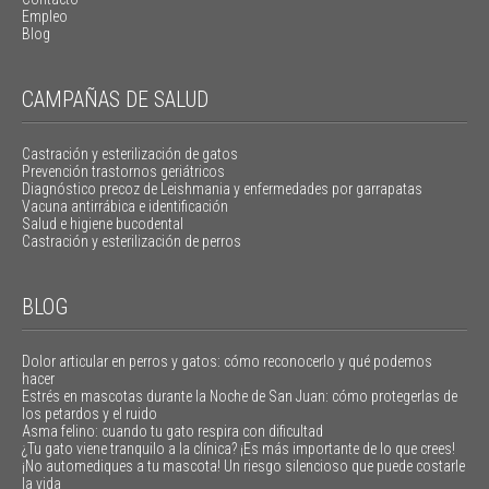
Empleo
Blog
CAMPAÑAS DE SALUD
Castración y esterilización de gatos
Prevención trastornos geriátricos
Diagnóstico precoz de Leishmania y enfermedades por garrapatas
Vacuna antirrábica e identificación
Salud e higiene bucodental
Castración y esterilización de perros
BLOG
Dolor articular en perros y gatos: cómo reconocerlo y qué podemos
hacer
Estrés en mascotas durante la Noche de San Juan: cómo protegerlas de
los petardos y el ruido
Asma felino: cuando tu gato respira con dificultad
¿Tu gato viene tranquilo a la clínica? ¡Es más importante de lo que crees!
¡No automediques a tu mascota! Un riesgo silencioso que puede costarle
la vida