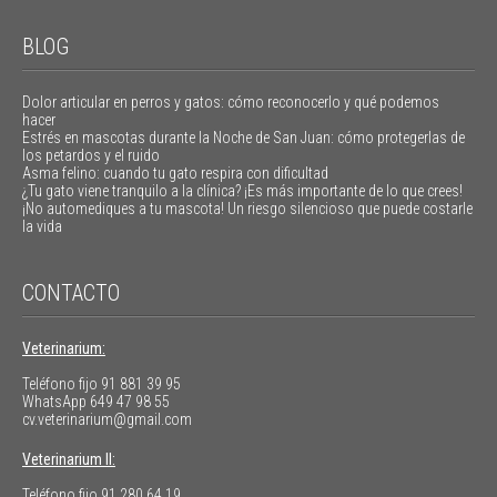
BLOG
Dolor articular en perros y gatos: cómo reconocerlo y qué podemos
hacer
Estrés en mascotas durante la Noche de San Juan: cómo protegerlas de
los petardos y el ruido
Asma felino: cuando tu gato respira con dificultad
¿Tu gato viene tranquilo a la clínica? ¡Es más importante de lo que crees!
¡No automediques a tu mascota! Un riesgo silencioso que puede costarle
la vida
CONTACTO
Veterinarium:
Teléfono fijo
91 881 39 95
WhatsApp
649 47 98 55
cv.veterinarium@gmail.com
Veterinarium II:
Teléfono fijo
91 280 64 19