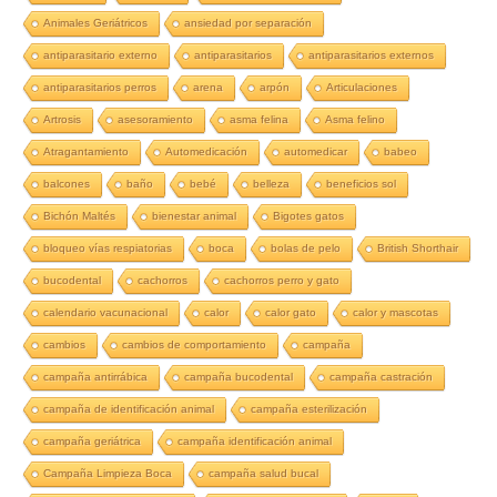
Animales Geriátricos
ansiedad por separación
antiparasitario externo
antiparasitarios
antiparasitarios externos
antiparasitarios perros
arena
arpón
Articulaciones
Artrosis
asesoramiento
asma felina
Asma felino
Atragantamiento
Automedicación
automedicar
babeo
balcones
baño
bebé
belleza
beneficios sol
Bichón Maltés
bienestar animal
Bigotes gatos
bloqueo vías respiatorias
boca
bolas de pelo
British Shorthair
bucodental
cachorros
cachorros perro y gato
calendario vacunacional
calor
calor gato
calor y mascotas
cambios
cambios de comportamiento
campaña
campaña antirrábica
campaña bucodental
campaña castración
campaña de identificación animal
campaña esterilización
campaña geriátrica
campaña identificación animal
Campaña Limpieza Boca
campaña salud bucal