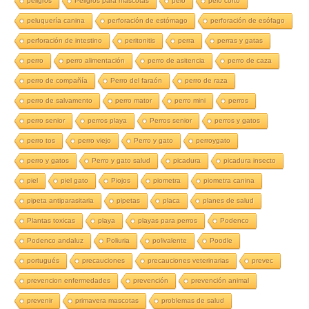
peligros
Peligros para mascotas
pelo
pelo corto
peluquería canina
perforación de estómago
perforación de esófago
perforación de intestino
peritonitis
perra
perras y gatas
perro
perro alimentación
perro de asitencia
perro de caza
perro de compañía
Perro del faraón
perro de raza
perro de salvamento
perro mator
perro mini
perros
perro senior
perros playa
Perros senior
perros y gatos
perro tos
perro viejo
Perro y gato
perroygato
perro y gatos
Perro y gato salud
picadura
picadura insecto
piel
piel gato
Piojos
piometra
piometra canina
pipeta antiparasitaria
pipetas
placa
planes de salud
Plantas toxicas
playa
playas para perros
Podenco
Podenco andaluz
Poliuria
polivalente
Poodle
portugués
precauciones
precauciones veterinarias
prevec
prevencion enfermedades
prevención
prevención animal
prevenir
primavera mascotas
problemas de salud