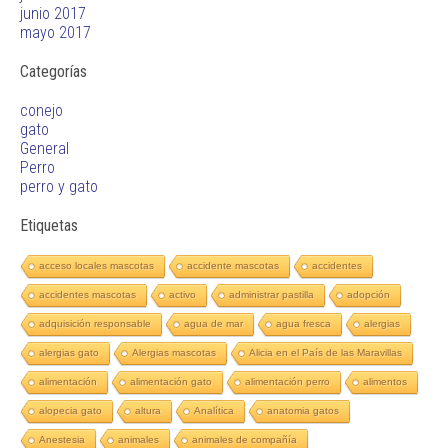
junio 2017
mayo 2017
Categorías
conejo
gato
General
Perro
perro y gato
Etiquetas
acceso locales mascotas
accidente mascotas
accidentes
accidentes mascotas
activo
administrar pastilla
adopción
adquisición responsable
agua de mar
agua fresca
alergias
alergias gato
Alergias mascotas
Alicia en el País de las Maravillas
alimentación
alimentación gato
alimentación perro
alimentos
alopecia gato
altura
Analítica
anatomia gatos
Anestesia
animales
animales de compañía