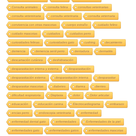
Consulta animales
consulta felina
consultas veterinarias
consulta vetereinaria
consulta veterinaria
consulta veternaria
convivencia con otras mascotas
cuerpo extraño
cuidado felino
cuidado mascotas
cuidados
cuidados perro
curiosidades felinas
curiosidades gato
cushing
decaimiento
demencia
demencia senil perro
dentadura
dermatitis
descamación cutánea
deshidratación
desparasitacion interna y externa
desparasitación
desparasitación externa
desparasitación interna
desparasitar
desparasitar mascotas
diabetes
diarrea
dientes
dificultad respiratoria
Displasia
dolor
Dolor articular
eduacación
educación canina
Electrocardiograma
embarazo
encias perro
endoscopia veterinaria
enfermedad
enfermedad dental gato
enfermedades
Enfermedades de la piel
enfermedades gato
enfermedades gatos
enfermedades mascotas