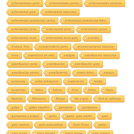
enfermedades perro
enfermedades perros
enfermedades vectores
enfermedad gato
enfermedad mascotas
enfermedad periodontal canina
enfermedad periodontal felina
enfermedad perra
enfermedad perro
enfermedad perros
enfermedad renal
enfermedad renal gato
enredos
Enrique Toro
envejecimiento perro
envenenamiento mascota
erros
esperanza de vida
espigas
esterilizacion mascotas
esterilizacion perra
esterilización
esterilización gato
esterilización perros
estreñimiento
estrés felino
estupor
eutanasia
evitar sobrepeso
exploracion
familia
fecalomas
felino
felinos
ficha
fiebre
filaria
filariosis
flebotomo
flemas
frio y gato
fácil de adiestrar
galgo
galgo español
garrapata
garrapatas
garrapatas y pulgas
gatito
gatito. gato adulto
gato
gato maduro
gato paracaidista
Gato Persa
gatos
gato senior
Gato Siamés
Gatos senior
gato volador