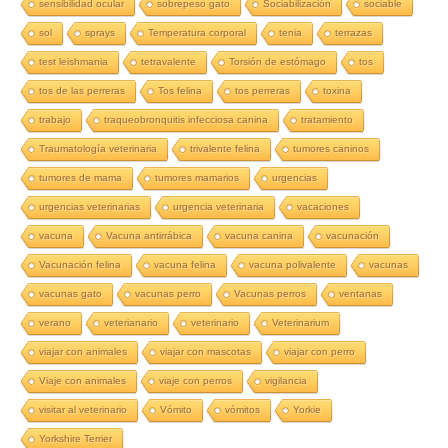
sensibilidad ocular
sobrepeso gato
Sociabilización
sociable
sol
sprays
Temperatura corporal
tenia
terrazas
test leishmania
tetravalente
Torsión de estómago
tos
tos de las perreras
Tos felina
tos perreras
toxina
trabajo
traqueobronquitis infecciosa canina
tratamiento
Traumatología veterinaria
trivalente felina
tumores caninos
tumores de mama
tumores mamarios
urgencias
urgencias veterinarias
urgencia veterinaria
vacaciones
vacuna
Vacuna antirrábica
vacuna canina
vacunación
Vacunación felina
vacuna felina
vacuna polivalente
vacunas
vacunas gato
vacunas perro
Vacunas perros
ventanas
verano
veterianario
veterinario
Veterinarium
viajar con animales
viajar con mascotas
viajar con perro
Viaje con animales
viaje con perros
vigilancia
visitar al veterinario
Vómito
vómitos
Yorkie
Yorkshire Terrier