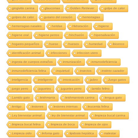
gingivitis canina
glaucomas
Golden Retriever
golpe de calor
golpes de calor
gusano del corazón
hemorragias
hemorragias nasales
heridas
Hidratación
higiene
higiene oral
higiene perros
hinchazón
hipersalivación
hogares pequeños
hueso
huesos
humedad
ibicenco
identificación animal
infecciones
infeccion utero
ingesta de cuerpos extraños
inmunización
inmunodeficiencia
inmunodeficiencia felina
inquietud
insectos
instinto cazador
inteligencia
inteligente
intoxicación
jadeo
Juego gatos
juego perro
juguetes
juguetes perro
lamido felino
Lamido gato
leishmania
leishmaniosis canina
lengua gato
lentigo
lesiones
lesiones internas
leucemia felina
Ley bienestar animal
ley de bienestar animal
limpieza bucal canina
limpieza bucal felina
limpieza de boca
limpieza de ojos
Limpieza oido
linfoma gato
lipidosis hepática
malestar