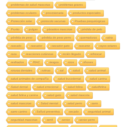
problemas de salud mascotas
problemas graves
problemas oculares
procesionaria
productos especiales
Protección solar
protocolo vacunas
Pruebas prequirúrgicas
Prurito
pulgas
párasitos mascotas
pérdida de pelo
pérdida de peso
pérdida de peso perro
quemaduras
rabia
rascado
rascador
rascador gato
rascarse
rayos solares
raza
reacciones cutáneas
recién llegado
refrescar
resfriados
RIAC
riesgos
rizos
riñones
roturas dentales
rutinas
sal
salud
salud animal
salud animales de compañía
salud bucodental
salud canina
Salud dental
salud emocional
salud felina
saludfelina
salud felina y canina
salud gato
salud mascota
salud mascotas
Salud mental
salud perro
sarro
sarro canino
Sañud preventiva
secado
seguridad animal
seguridad mascotas
senil
senior
senior perro