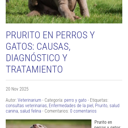
PRURITO EN PERROS Y
GATOS: CAUSAS,
DIAGNÓSTICO Y
TRATAMIENTO
20 Nov 2025
Autor:
Veterinarium
- Categoría:
perro y gato
- Etiquetas:
consultas veterinarias
,
Enfermedades de la piel
,
Prurito
,
salud
canina
,
salud felina
- Comentarios:
0 comentarios
Prurito en
perros y gatos: