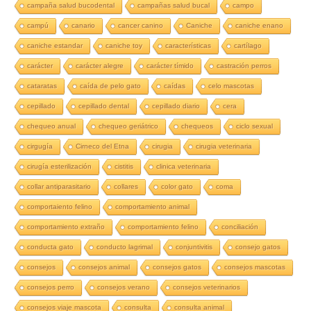
campaña salud bucodental
campañas salud bucal
campo
campú
canario
cancer canino
Caniche
caniche enano
caniche estandar
caniche toy
características
cartílago
carácter
carácter alegre
carácter tímido
castración perros
cataratas
caída de pelo gato
caídas
celo mascotas
cepillado
cepillado dental
cepillado diario
cera
chequeo anual
chequeo geriátrico
chequeos
ciclo sexual
cirgugía
Cirneco del Etna
cirugia
cirugia veterinaria
cirugía esterilización
cistitis
clinica veterinaria
collar antiparasitario
collares
color gato
coma
comportaiento felino
comportamiento animal
comportamiento extraño
comportamiento felino
conciliación
conducta gato
conducto lagrimal
conjuntivitis
consejo gatos
consejos
consejos animal
consejos gatos
consejos mascotas
consejos perro
consejos verano
consejos veterinarios
consejos viaje mascota
consulta
consulta animal