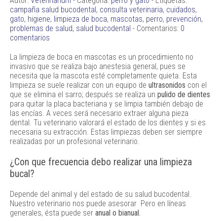
Autor:
Veterinarium
- Categoría:
perro y gato
- Etiquetas:
campaña salud bucodental
,
consulta veterinaria
,
cuidados
,
gato
,
higiene
,
limpieza de boca
,
mascotas
,
perro
,
prevención
,
problemas de salud
,
salud bucodental
- Comentarios:
0
comentarios
La limpieza de boca en mascotas es un procedimiento no
invasivo que se realiza bajo anestesia general, pues se
necesita que la mascota esté completamente quieta. Esta
limpieza se suele realizar con un equipo de
ultrasonidos
con el
que se elimina el sarro; después se realiza un
pulido de dientes
para quitar la placa bacteriana y se limpia también debajo de
las encías. A veces será necesario extraer alguna pieza
dental. Tu veterinario valorará el estado de los dientes y si es
necesaria su extracción. Estas limpiezas deben ser siempre
realizadas por un profesional veterinario.
¿Con que frecuencia debo realizar una limpieza
bucal?
Depende del animal y del estado de su salud bucodental.
Nuestro veterinario nos puede asesorar Pero en líneas
generales, ésta puede ser
anual o bianual.