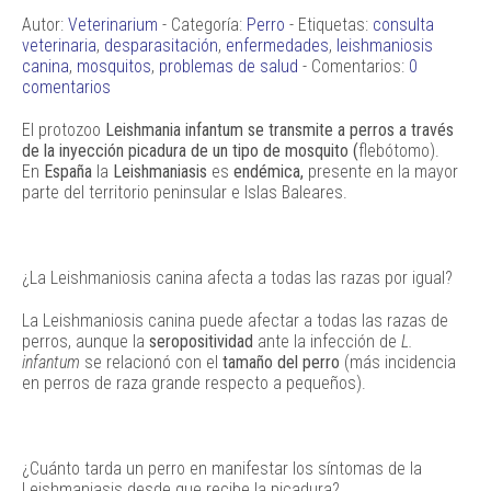
Autor:
Veterinarium
- Categoría:
Perro
- Etiquetas:
consulta
veterinaria
,
desparasitación
,
enfermedades
,
leishmaniosis
canina
,
mosquitos
,
problemas de salud
- Comentarios:
0
comentarios
El protozoo
Leishmania infantum se transmite a perros a través
de la inyección picadura de un tipo de mosquito (
flebótomo).
En
España
la
Leishmaniasis
es
endémica,
presente en la mayor
parte del territorio peninsular e Islas Baleares.
¿La Leishmaniosis canina afecta a todas las razas por igual?
La Leishmaniosis canina puede afectar a todas las razas de
perros, aunque la
seropositividad
ante la infección de
L.
infantum
se relacionó con el
tamaño del perro
(más incidencia
en perros de raza grande respecto a pequeños).
¿Cuánto tarda un perro en manifestar los síntomas de la
Leishmaniasis desde que recibe la picadura?