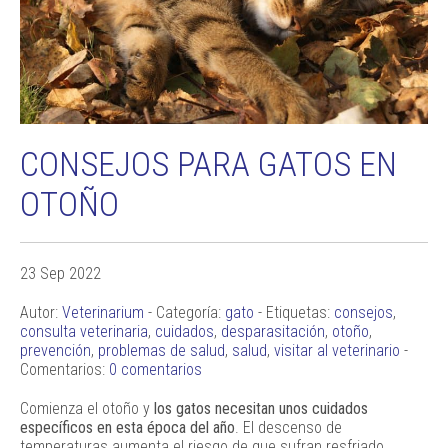
CONSEJOS PARA GATOS EN
OTOÑO
23 Sep 2022
Autor:
Veterinarium
- Categoría:
gato
- Etiquetas:
consejos
,
consulta veterinaria
,
cuidados
,
desparasitación
,
otoño
,
prevención
,
problemas de salud
,
salud
,
visitar al veterinario
-
Comentarios:
0 comentarios
Comienza el otoño y
los gatos
necesitan unos cuidados
específicos en esta época del año
. El descenso de
temperaturas aumenta el riesgo de que sufran resfriado,