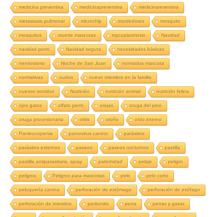
medicina preventiva
medicinapreventiva
medicinareventiva
metastasis pulmonar
microchip
mordedores
mosquito
mosquitos
muerte mascotas
mycoplasmosis
Navidad
navidad perro
Navidad segura
necesidades básicas
nerviosismo
Noche de San Juan
normativa mascota
normativas
nudos
nuevo miembro en la familia
nuevos sonidos
Nutrición
nutrición animal
nutrición felina
ojos gatos
olfato perro
orejas
oruga del pino
oruga procesionaria
otitis
otoño
oído interno
Panleucopenia
parvovirus canino
parásitos
parásitos externos
paseos
paseos nocturnos
pastilla
pastilla antiparasitaria. spray
paternidad
pelaje
peligro
peligros
Peligros para mascotas
pelo
pelo corto
peluquería canina
perforación de estómago
perforación de esófago
perforación de intestino
peritonitis
perra
perras y gatas