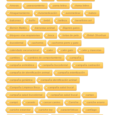
Artrosis
asesoramiento
asma felina
Asma felino
Atragantamiento
Automedicación
automedicar
babeo
balcones
baño
bebé
belleza
beneficios sol
Bichón Maltés
bienestar animal
Bigotes gatos
bloqueo vías respiatorias
boca
bolas de pelo
British Shorthair
bucodental
cachorros
cachorros perro y gato
calendario vacunacional
calor
calor gato
calor y mascotas
cambios
cambios de comportamiento
campaña
campaña antirrábica
campaña bucodental
campaña castración
campaña de identificación animal
campaña esterilización
campaña geriátrica
campaña identificación animal
Campaña Limpieza Boca
campaña salud bucal
campaña salud bucodental
campañas salud bucal
campo
campú
canario
cancer canino
Caniche
caniche enano
caniche estandar
caniche toy
características
cartílago