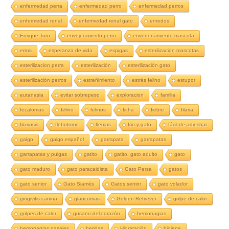
enfermedad perra
enfermedad perro
enfermedad perros
enfermedad renal
enfermedad renal gato
enredos
Enrique Toro
envejecimiento perro
envenenamiento mascota
erros
esperanza de vida
espigas
esterilizacion mascotas
esterilizacion perra
esterilización
esterilización gato
esterilización perros
estreñimiento
estrés felino
estupor
eutanasia
evitar sobrepeso
exploracion
familia
fecalomas
felino
felinos
ficha
fiebre
filaria
filariosis
flebotomo
flemas
frio y gato
fácil de adiestrar
galgo
galgo español
garrapata
garrapatas
garrapatas y pulgas
gatito
gatito. gato adulto
gato
gato maduro
gato paracaidista
Gato Persa
gatos
gato senior
Gato Siamés
Gatos senior
gato volador
gingivitis canina
glaucomas
Golden Retriever
golpe de calor
golpes de calor
gusano del corazón
hemorragias
hemorragias nasales
heridas
Hidratación
higiene