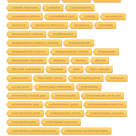
cuidado mascotas
cuidados
cuidados perro
curiosidades felinas
curiosidades gato
cushing
decaimiento
demencia
demencia senil perro
dentadura
dermatitis
descamación cutánea
deshidratación
desparasitacion interna y externa
desparasitación
desparasitación externa
desparasitación interna
desparasitar
desparasitar mascotas
diabetes
diarrea
dientes
dificultad respiratoria
Displasia
dolor
Dolor articular
eduacación
educación canina
Electrocardiograma
embarazo
encias perro
endoscopia veterinaria
enfermedad
enfermedad dental gato
enfermedades
Enfermedades de la piel
enfermedades gato
enfermedades gatos
enfermedades mascotas
enfermedades perro
enfermedades perros
enfermedades vectores
enfermedad gato
enfermedad mascotas
enfermedad periodontal canina
enfermedad periodontal felina