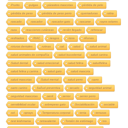
Prurito
pulgas
párasitos mascotas
pérdida de pelo
pérdida de peso
pérdida de peso perro
quemaduras
rabia
rascado
rascador
rascador gato
rascarse
rayos solares
raza
reacciones cutáneas
recién llegado
refrescar
resfriados
RIAC
riesgos
rizos
riñones
roturas dentales
rutinas
sal
salud
salud animal
salud animales de compañía
salud bucodental
salud canina
Salud dental
salud emocional
salud felina
saludfelina
salud felina y canina
salud gato
salud mascota
salud mascotas
Salud mental
salud perro
sarro
sarro canino
Sañud preventiva
secado
seguridad animal
seguridad mascotas
senil
senior
senior perro
sensibilidad ocular
sobrepeso gato
Sociabilización
sociable
sol
sprays
Temperatura corporal
tenia
terrazas
test leishmania
tetravalente
Torsión de estómago
tos