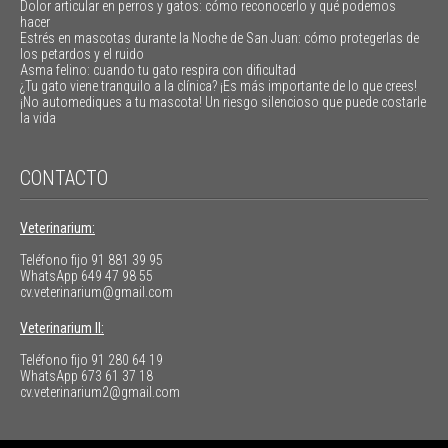
Dolor articular en perros y gatos: cómo reconocerlo y qué podemos
hacer
Estrés en mascotas durante la Noche de San Juan: cómo protegerlas de
los petardos y el ruido
Asma felino: cuando tu gato respira con dificultad
¿Tu gato viene tranquilo a la clínica? ¡Es más importante de lo que crees!
¡No automediques a tu mascota! Un riesgo silencioso que puede costarle
la vida
CONTACTO
Veterinarium:
Teléfono fijo
91 881 39 95
WhatsApp
649 47 98 55
cv.veterinarium@gmail.com
Veterinarium II:
Teléfono fijo
91 280 64 19
WhatsApp
673 61 37 18
cv.veterinarium2@gmail.com