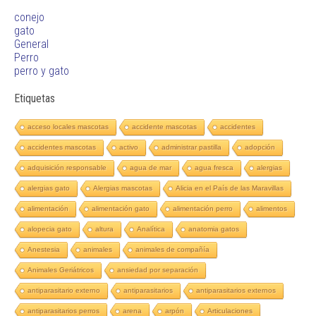
conejo
gato
General
Perro
perro y gato
Etiquetas
acceso locales mascotas
accidente mascotas
accidentes
accidentes mascotas
activo
administrar pastilla
adopción
adquisición responsable
agua de mar
agua fresca
alergias
alergias gato
Alergias mascotas
Alicia en el País de las Maravillas
alimentación
alimentación gato
alimentación perro
alimentos
alopecia gato
altura
Analítica
anatomia gatos
Anestesia
animales
animales de compañía
Animales Geriátricos
ansiedad por separación
antiparasitario externo
antiparasitarios
antiparasitarios externos
antiparasitarios perros
arena
arpón
Articulaciones