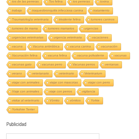
tos de las perreras
Tos felina
tos perreras
toxina
trabajo
traqueobronquitis infecciosa canina
tratamiento
Traumatología veterinaria
trivalente felina
tumores caninos
tumores de mama
tumores mamarios
urgencias
urgencias veterinarias
urgencia veterinaria
vacaciones
vacuna
Vacuna antirrábica
vacuna canina
vacunación
Vacunación felina
vacuna felina
vacuna polivalente
vacunas
vacunas gato
vacunas perro
Vacunas perros
ventanas
verano
veterianario
veterinario
Veterinarium
viajar con animales
viajar con mascotas
viajar con perro
Viaje con animales
viaje con perros
vigilancia
visitar al veterinario
Vómito
vómitos
Yorkie
Yorkshire Terrier
Publicidad