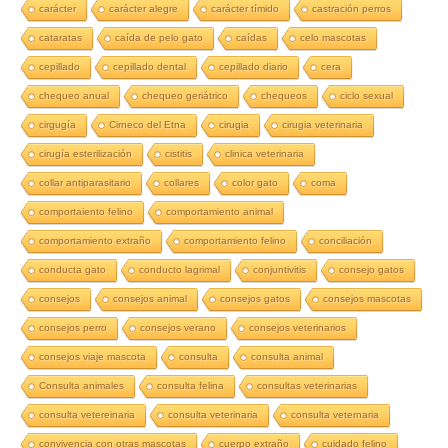
carácter
carácter alegre
carácter tímido
castración perros
cataratas
caída de pelo gato
caídas
celo mascotas
cepillado
cepillado dental
cepillado diario
cera
chequeo anual
chequeo geriátrico
chequeos
ciclo sexual
cirgugía
Cirneco del Etna
cirugia
cirugia veterinaria
cirugía esterilización
cistitis
clinica veterinaria
collar antiparasitario
collares
color gato
coma
comportaiento felino
comportamiento animal
comportamiento extraño
comportamiento felino
conciliación
conducta gato
conducto lagrimal
conjuntivitis
consejo gatos
consejos
consejos animal
consejos gatos
consejos mascotas
consejos perro
consejos verano
consejos veterinarios
consejos viaje mascota
consulta
consulta animal
Consulta animales
consulta felina
consultas veterinarias
consulta vetereinaria
consulta veterinaria
consulta veternaria
convivencia con otras mascotas
cuerpo extraño
cuidado felino