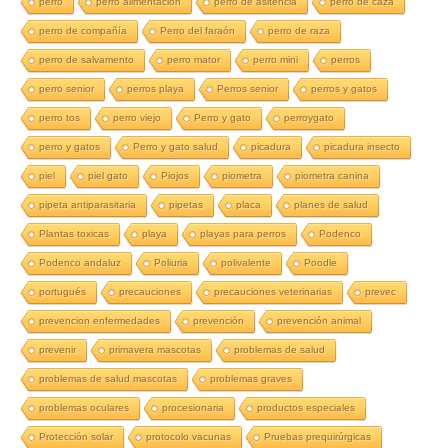
perro
perro alimentación
perro de asitencia
perro de caza
perro de compañía
Perro del faraón
perro de raza
perro de salvamento
perro mator
perro mini
perros
perro senior
perros playa
Perros senior
perros y gatos
perro tos
perro viejo
Perro y gato
perroygato
perro y gatos
Perro y gato salud
picadura
picadura insecto
piel
piel gato
Piojos
piometra
piometra canina
pipeta antiparasitaria
pipetas
placa
planes de salud
Plantas toxicas
playa
playas para perros
Podenco
Podenco andaluz
Poliuria
polivalente
Poodle
portugués
precauciones
precauciones veterinarias
prevec
prevencion enfermedades
prevención
prevención animal
prevenir
primavera mascotas
problemas de salud
problemas de salud mascotas
problemas graves
problemas oculares
procesionaria
productos especiales
Protección solar
protocolo vacunas
Pruebas prequirúrgicas