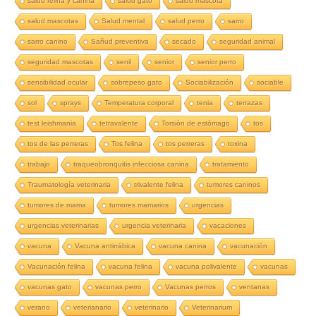
salud felina y canina
salud gato
salud mascota
salud mascotas
Salud mental
salud perro
sarro
sarro canino
Sañud preventiva
secado
seguridad animal
seguridad mascotas
senil
senior
senior perro
sensibilidad ocular
sobrepeso gato
Sociabilización
sociable
sol
sprays
Temperatura corporal
tenia
terrazas
test leishmania
tetravalente
Torsión de estómago
tos
tos de las perreras
Tos felina
tos perreras
toxina
trabajo
traqueobronquitis infecciosa canina
tratamiento
Traumatología veterinaria
trivalente felina
tumores caninos
tumores de mama
tumores mamarios
urgencias
urgencias veterinarias
urgencia veterinaria
vacaciones
vacuna
Vacuna antirrábica
vacuna canina
vacunación
Vacunación felina
vacuna felina
vacuna polivalente
vacunas
vacunas gato
vacunas perro
Vacunas perros
ventanas
verano
veterianario
veterinario
Veterinarium