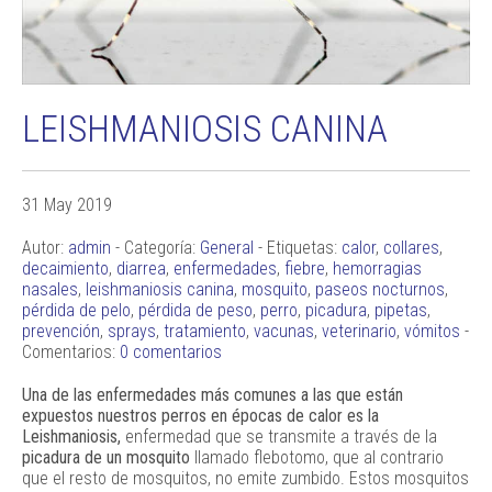
LEISHMANIOSIS CANINA
31 May 2019
Autor:
admin
- Categoría:
General
- Etiquetas:
calor
,
collares
,
decaimiento
,
diarrea
,
enfermedades
,
fiebre
,
hemorragias
nasales
,
leishmaniosis canina
,
mosquito
,
paseos nocturnos
,
pérdida de pelo
,
pérdida de peso
,
perro
,
picadura
,
pipetas
,
prevención
,
sprays
,
tratamiento
,
vacunas
,
veterinario
,
vómitos
-
Comentarios:
0 comentarios
Una de las enfermedades más comunes a las que están
expuestos nuestros perros en épocas de calor es la
Leishmaniosis,
enfermedad que se transmite a través de la
picadura de un mosquito
llamado flebotomo, que al contrario
que el resto de mosquitos, no emite zumbido. Estos mosquitos