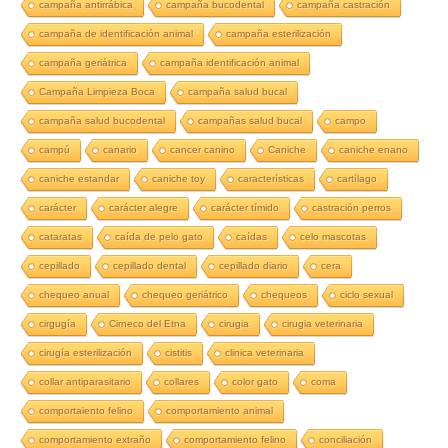
campaña antirrábica
campaña bucodental
campaña castración
campaña de identificación animal
campaña esterilización
campaña geriátrica
campaña identificación animal
Campaña Limpieza Boca
campaña salud bucal
campaña salud bucodental
campañas salud bucal
campo
campú
canario
cancer canino
Caniche
caniche enano
caniche estandar
caniche toy
características
cartílago
carácter
carácter alegre
carácter tímido
castración perros
cataratas
caída de pelo gato
caídas
celo mascotas
cepillado
cepillado dental
cepillado diario
cera
chequeo anual
chequeo geriátrico
chequeos
ciclo sexual
cirgugía
Cirneco del Etna
cirugia
cirugia veterinaria
cirugía esterilización
cistitis
clinica veterinaria
collar antiparasitario
collares
color gato
coma
comportaiento felino
comportamiento animal
comportamiento extraño
comportamiento felino
conciliación