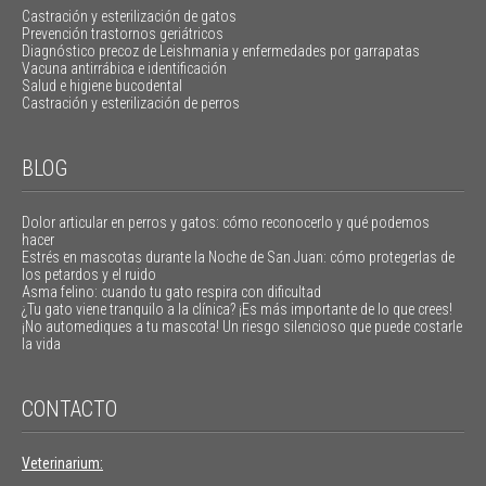
Castración y esterilización de gatos
Prevención trastornos geriátricos
Diagnóstico precoz de Leishmania y enfermedades por garrapatas
Vacuna antirrábica e identificación
Salud e higiene bucodental
Castración y esterilización de perros
BLOG
Dolor articular en perros y gatos: cómo reconocerlo y qué podemos
hacer
Estrés en mascotas durante la Noche de San Juan: cómo protegerlas de
los petardos y el ruido
Asma felino: cuando tu gato respira con dificultad
¿Tu gato viene tranquilo a la clínica? ¡Es más importante de lo que crees!
¡No automediques a tu mascota! Un riesgo silencioso que puede costarle
la vida
CONTACTO
Veterinarium: