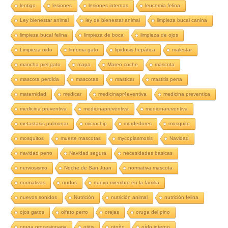
lentigo
lesiones
lesiones internas
leucemia felina
Ley bienestar animal
ley de bienestar animal
limpieza bucal canina
limpieza bucal felina
limpieza de boca
limpieza de ojos
Limpieza oido
linfoma gato
lipidosis hepática
malestar
mancha piel gato
mapa
Mareo coche
mascota
mascota perdida
mascotas
masticar
mastitis perra
maternidad
medicar
medicinapr4eventiva
medicina preventica
medicina preventiva
medicinapreventiva
medicinareventiva
metastasis pulmonar
microchip
mordedores
mosquito
mosquitos
muerte mascotas
mycoplasmosis
Navidad
navidad perro
Navidad segura
necesidades básicas
nerviosismo
Noche de San Juan
normativa mascota
normativas
nudos
nuevo miembro en la familia
nuevos sonidos
Nutrición
nutrición animal
nutrición felina
ojos gatos
olfato perro
orejas
oruga del pino
oruga procesionaria
otitis
otoño
oído interno