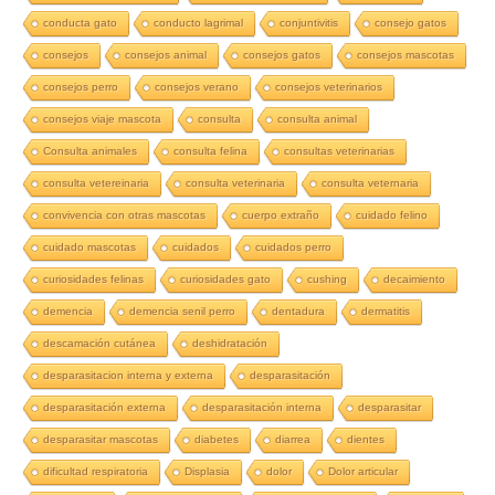
conducta gato
conducto lagrimal
conjuntivitis
consejo gatos
consejos
consejos animal
consejos gatos
consejos mascotas
consejos perro
consejos verano
consejos veterinarios
consejos viaje mascota
consulta
consulta animal
Consulta animales
consulta felina
consultas veterinarias
consulta vetereinaria
consulta veterinaria
consulta veternaria
convivencia con otras mascotas
cuerpo extraño
cuidado felino
cuidado mascotas
cuidados
cuidados perro
curiosidades felinas
curiosidades gato
cushing
decaimiento
demencia
demencia senil perro
dentadura
dermatitis
descamación cutánea
deshidratación
desparasitacion interna y externa
desparasitación
desparasitación externa
desparasitación interna
desparasitar
desparasitar mascotas
diabetes
diarrea
dientes
dificultad respiratoria
Displasia
dolor
Dolor articular