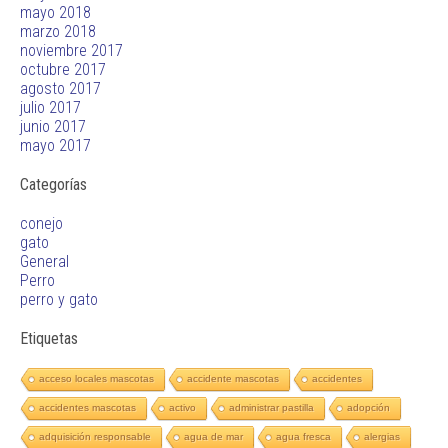
mayo 2018
marzo 2018
noviembre 2017
octubre 2017
agosto 2017
julio 2017
junio 2017
mayo 2017
Categorías
conejo
gato
General
Perro
perro y gato
Etiquetas
acceso locales mascotas
accidente mascotas
accidentes
accidentes mascotas
activo
administrar pastilla
adopción
adquisición responsable
agua de mar
agua fresca
alergias