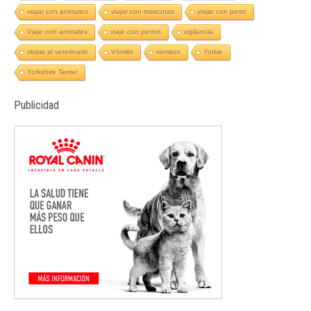
viajar con animales
viajar con mascotas
viajar con perro
Viaje con animales
viaje con perros
vigilancia
visitar al veterinario
Vómito
vómitos
Yorkie
Yorkshire Terrier
Publicidad