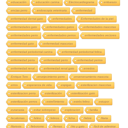
eduacación
educación canina
Electrocardiograma
embarazo
encias perro
endoscopia veterinaria
enfermedad
enfermedad dental gato
enfermedades
Enfermedades de la piel
enfermedades gato
enfermedades gatos
enfermedades mascotas
enfermedades perro
enfermedades perros
enfermedades vectores
enfermedad gato
enfermedad mascotas
enfermedad periodontal canina
enfermedad periodontal felina
enfermedad perra
enfermedad perro
enfermedad perros
enfermedad renal
enfermedad renal gato
enredos
Enrique Toro
envejecimiento perro
envenenamiento mascota
erros
esperanza de vida
espigas
esterilizacion mascotas
esterilizacion perra
esterilización
esterilización gato
esterilización perros
estreñimiento
estrés felino
estupor
eutanasia
evitar sobrepeso
exploracion
familia
fecalomas
felino
felinos
ficha
fiebre
filaria
filariosis
flebotomo
flemas
frio y gato
fácil de adiestrar