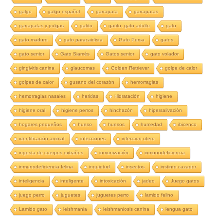
galgo
galgo español
garrapata
garrapatas
garrapatas y pulgas
gatito
gatito. gato adulto
gato
gato maduro
gato paracaidista
Gato Persa
gatos
gato senior
Gato Siamés
Gatos senior
gato volador
gingivitis canina
glaucomas
Golden Retriever
golpe de calor
golpes de calor
gusano del corazón
hemorragias
hemorragias nasales
heridas
Hidratación
higiene
higiene oral
higiene perros
hinchazón
hipersalivación
hogares pequeños
hueso
huesos
humedad
ibicenco
identificación animal
infecciones
infeccion utero
ingesta de cuerpos extraños
inmunización
inmunodeficiencia
inmunodeficiencia felina
inquietud
insectos
instinto cazador
inteligencia
inteligente
intoxicación
jadeo
Juego gatos
juego perro
juguetes
juguetes perro
lamido felino
Lamido gato
leishmania
leishmaniosis canina
lengua gato