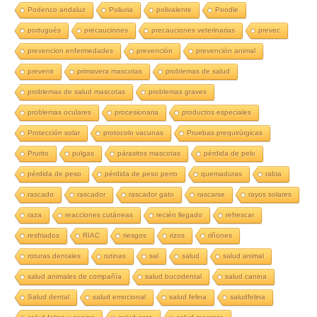
Podenco andaluz
Poliuria
polivalente
Poodle
portugués
precauciones
precauciones veterinarias
prevec
prevencion enfermedades
prevención
prevención animal
prevenir
primavera mascotas
problemas de salud
problemas de salud mascotas
problemas graves
problemas oculares
procesionaria
productos especiales
Protección solar
protocolo vacunas
Pruebas prequirúrgicas
Prurito
pulgas
párasitos mascotas
pérdida de pelo
pérdida de peso
pérdida de peso perro
quemaduras
rabia
rascado
rascador
rascador gato
rascarse
rayos solares
raza
reacciones cutáneas
recién llegado
refrescar
resfriados
RIAC
riesgos
rizos
riñones
roturas dentales
rutinas
sal
salud
salud animal
salud animales de compañía
salud bucodental
salud canina
Salud dental
salud emocional
salud felina
saludfelina