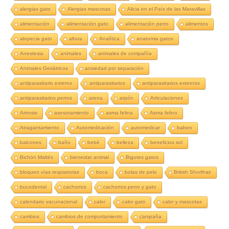
alergias gato
Alergias mascotas
Alicia en el País de las Maravillas
alimentación
alimentación gato
alimentación perro
alimentos
alopecia gato
altura
Analítica
anatomia gatos
Anestesia
animales
animales de compañía
Animales Geriátricos
ansiedad por separación
antiparasitario externo
antiparasitarios
antiparasitarios externos
antiparasitarios perros
arena
arpón
Articulaciones
Artrosis
asesoramiento
asma felina
Asma felino
Atragantamiento
Automedicación
automedicar
babeo
balcones
baño
bebé
belleza
beneficios sol
Bichón Maltés
bienestar animal
Bigotes gatos
bloqueo vías respiatorias
boca
bolas de pelo
British Shorthair
bucodental
cachorros
cachorros perro y gato
calendario vacunacional
calor
calor gato
calor y mascotas
cambios
cambios de comportamiento
campaña