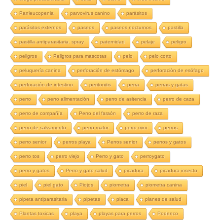
Panleucopenia
parvovirus canino
parásitos
parásitos externos
paseos
paseos nocturnos
pastilla
pastilla antiparasitaria. spray
paternidad
pelaje
peligro
peligros
Peligros para mascotas
pelo
pelo corto
peluquería canina
perforación de estómago
perforación de esófago
perforación de intestino
peritonitis
perra
perras y gatas
perro
perro alimentación
perro de asitencia
perro de caza
perro de compañía
Perro del faraón
perro de raza
perro de salvamento
perro mator
perro mini
perros
perro senior
perros playa
Perros senior
perros y gatos
perro tos
perro viejo
Perro y gato
perroygato
perro y gatos
Perro y gato salud
picadura
picadura insecto
piel
piel gato
Piojos
piometra
piometra canina
pipeta antiparasitaria
pipetas
placa
planes de salud
Plantas toxicas
playa
playas para perros
Podenco