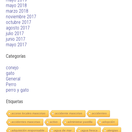
mayo 2018
marzo 2018
noviembre 2017
octubre 2017
agosto 2017
julio 2017
junio 2017
mayo 2017
Categorías
conejo
gato
General
Perro
perro y gato
Etiquetas
acceso locales mascotas
accidente mascotas
accidentes
accidentes mascotas
activo
administrar pastilla
adopción
adquisición responsable
agua de mar
agua fresca
alergias