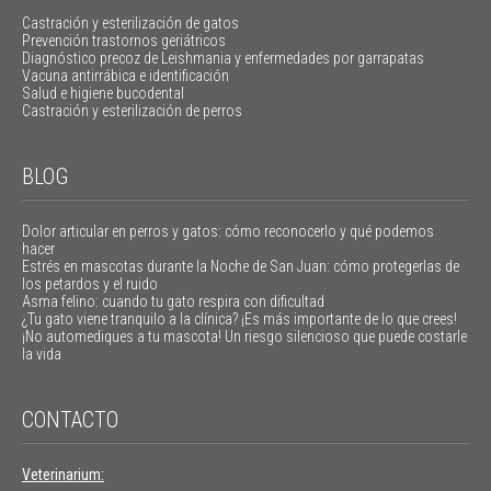
Castración y esterilización de gatos
Prevención trastornos geriátricos
Diagnóstico precoz de Leishmania y enfermedades por garrapatas
Vacuna antirrábica e identificación
Salud e higiene bucodental
Castración y esterilización de perros
BLOG
Dolor articular en perros y gatos: cómo reconocerlo y qué podemos
hacer
Estrés en mascotas durante la Noche de San Juan: cómo protegerlas de
los petardos y el ruido
Asma felino: cuando tu gato respira con dificultad
¿Tu gato viene tranquilo a la clínica? ¡Es más importante de lo que crees!
¡No automediques a tu mascota! Un riesgo silencioso que puede costarle
la vida
CONTACTO
Veterinarium: