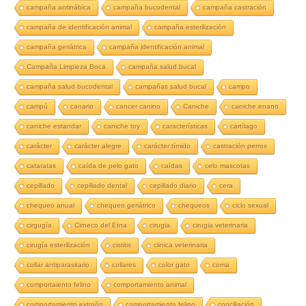
campaña antirrábica
campaña bucodental
campaña castración
campaña de identificación animal
campaña esterilización
campaña geriátrica
campaña identificación animal
Campaña Limpieza Boca
campaña salud bucal
campaña salud bucodental
campañas salud bucal
campo
campú
canario
cancer canino
Caniche
caniche enano
caniche estandar
caniche toy
características
cartílago
carácter
carácter alegre
carácter tímido
castración perros
cataratas
caída de pelo gato
caídas
celo mascotas
cepillado
cepillado dental
cepillado diario
cera
chequeo anual
chequeo geriátrico
chequeos
ciclo sexual
cirgugía
Cirneco del Etna
cirugia
cirugia veterinaria
cirugía esterilización
cistitis
clinica veterinaria
collar antiparasitario
collares
color gato
coma
comportaiento felino
comportamiento animal
comportamiento extraño
comportamiento felino
conciliación