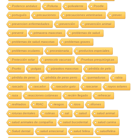
Podenco andaluz
Poliuria
polivalente
Poodle
portugués
precauciones
precauciones veterinarias
prevec
prevencion enfermedades
prevención
prevención animal
prevenir
primavera mascotas
problemas de salud
problemas de salud mascotas
problemas graves
problemas oculares
procesionaria
productos especiales
Protección solar
protocolo vacunas
Pruebas prequirúrgicas
Prurito
pulgas
párasitos mascotas
pérdida de pelo
pérdida de peso
pérdida de peso perro
quemaduras
rabia
rascado
rascador
rascador gato
rascarse
rayos solares
raza
reacciones cutáneas
recién llegado
refrescar
resfriados
RIAC
riesgos
rizos
riñones
roturas dentales
rutinas
sal
salud
salud animal
salud animales de compañía
salud bucodental
salud canina
Salud dental
salud emocional
salud felina
saludfelina