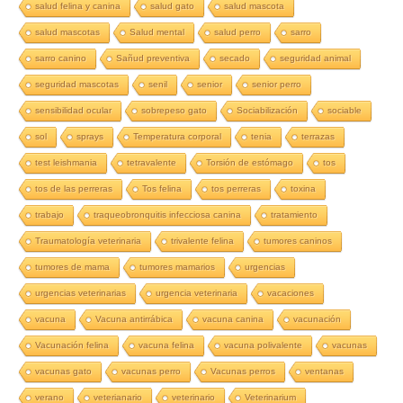
salud felina y canina
salud gato
salud mascota
salud mascotas
Salud mental
salud perro
sarro
sarro canino
Sañud preventiva
secado
seguridad animal
seguridad mascotas
senil
senior
senior perro
sensibilidad ocular
sobrepeso gato
Sociabilización
sociable
sol
sprays
Temperatura corporal
tenia
terrazas
test leishmania
tetravalente
Torsión de estómago
tos
tos de las perreras
Tos felina
tos perreras
toxina
trabajo
traqueobronquitis infecciosa canina
tratamiento
Traumatología veterinaria
trivalente felina
tumores caninos
tumores de mama
tumores mamarios
urgencias
urgencias veterinarias
urgencia veterinaria
vacaciones
vacuna
Vacuna antirrábica
vacuna canina
vacunación
Vacunación felina
vacuna felina
vacuna polivalente
vacunas
vacunas gato
vacunas perro
Vacunas perros
ventanas
verano
veterianario
veterinario
Veterinarium