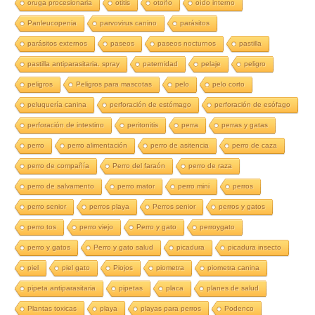
oruga procesionaria
otitis
otoño
oído interno
Panleucopenia
parvovirus canino
parásitos
parásitos externos
paseos
paseos nocturnos
pastilla
pastilla antiparasitaria. spray
paternidad
pelaje
peligro
peligros
Peligros para mascotas
pelo
pelo corto
peluquería canina
perforación de estómago
perforación de esófago
perforación de intestino
peritonitis
perra
perras y gatas
perro
perro alimentación
perro de asitencia
perro de caza
perro de compañía
Perro del faraón
perro de raza
perro de salvamento
perro mator
perro mini
perros
perro senior
perros playa
Perros senior
perros y gatos
perro tos
perro viejo
Perro y gato
perroygato
perro y gatos
Perro y gato salud
picadura
picadura insecto
piel
piel gato
Piojos
piometra
piometra canina
pipeta antiparasitaria
pipetas
placa
planes de salud
Plantas toxicas
playa
playas para perros
Podenco