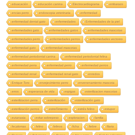
eduacación
educación canina
Electrocardiograma
embarazo
encias perro
endoscopia veterinaria
enfermedad
enfermedad dental gato
enfermedades
Enfermedades de la piel
enfermedades gato
enfermedades gatos
enfermedades mascotas
enfermedades perro
enfermedades perros
enfermedades vectores
enfermedad gato
enfermedad mascotas
enfermedad periodontal canina
enfermedad periodontal felina
enfermedad perra
enfermedad perro
enfermedad perros
enfermedad renal
enfermedad renal gato
enredos
Enrique Toro
envejecimiento perro
envenenamiento mascota
erros
esperanza de vida
espigas
esterilizacion mascotas
esterilizacion perra
esterilización
esterilización gato
esterilización perros
estreñimiento
estrés felino
estupor
eutanasia
evitar sobrepeso
exploracion
familia
fecalomas
felino
felinos
ficha
fiebre
filaria