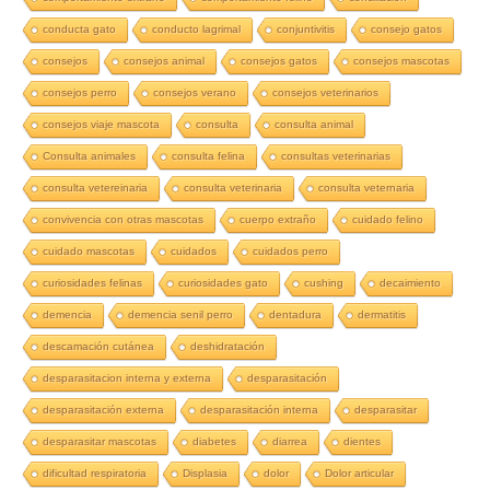
conducta gato
conducto lagrimal
conjuntivitis
consejo gatos
consejos
consejos animal
consejos gatos
consejos mascotas
consejos perro
consejos verano
consejos veterinarios
consejos viaje mascota
consulta
consulta animal
Consulta animales
consulta felina
consultas veterinarias
consulta vetereinaria
consulta veterinaria
consulta veternaria
convivencia con otras mascotas
cuerpo extraño
cuidado felino
cuidado mascotas
cuidados
cuidados perro
curiosidades felinas
curiosidades gato
cushing
decaimiento
demencia
demencia senil perro
dentadura
dermatitis
descamación cutánea
deshidratación
desparasitacion interna y externa
desparasitación
desparasitación externa
desparasitación interna
desparasitar
desparasitar mascotas
diabetes
diarrea
dientes
dificultad respiratoria
Displasia
dolor
Dolor articular