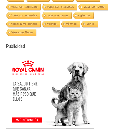
viajar con animales
viajar con mascotas
viajar con perro
Viaje con animales
viaje con perros
vigilancia
visitar al veterinario
Vómito
vómitos
Yorkie
Yorkshire Terrier
Publicidad