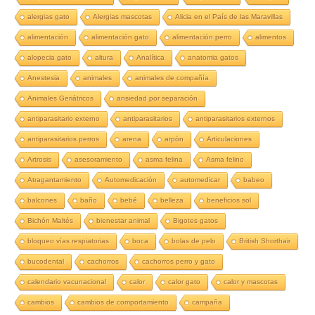
alergias gato
Alergias mascotas
Alicia en el País de las Maravillas
alimentación
alimentación gato
alimentación perro
alimentos
alopecia gato
altura
Analítica
anatomia gatos
Anestesia
animales
animales de compañía
Animales Geriátricos
ansiedad por separación
antiparasitario externo
antiparasitarios
antiparasitarios externos
antiparasitarios perros
arena
arpón
Articulaciones
Artrosis
asesoramiento
asma felina
Asma felino
Atragantamiento
Automedicación
automedicar
babeo
balcones
baño
bebé
belleza
beneficios sol
Bichón Maltés
bienestar animal
Bigotes gatos
bloqueo vías respiatorias
boca
bolas de pelo
British Shorthair
bucodental
cachorros
cachorros perro y gato
calendario vacunacional
calor
calor gato
calor y mascotas
cambios
cambios de comportamiento
campaña