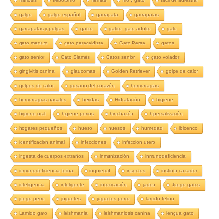
filariosis
flebotomo
flemas
frio y gato
fácil de adiestrar
galgo
galgo español
garrapata
garrapatas
garrapatas y pulgas
gatito
gatito. gato adulto
gato
gato maduro
gato paracaidista
Gato Persa
gatos
gato senior
Gato Siamés
Gatos senior
gato volador
gingivitis canina
glaucomas
Golden Retriever
golpe de calor
golpes de calor
gusano del corazón
hemorragias
hemorragias nasales
heridas
Hidratación
higiene
higiene oral
higiene perros
hinchazón
hipersalivación
hogares pequeños
hueso
huesos
humedad
ibicenco
identificación animal
infecciones
infeccion utero
ingesta de cuerpos extraños
inmunización
inmunodeficiencia
inmunodeficiencia felina
inquietud
insectos
instinto cazador
inteligencia
inteligente
intoxicación
jadeo
Juego gatos
juego perro
juguetes
juguetes perro
lamido felino
Lamido gato
leishmania
leishmaniosis canina
lengua gato