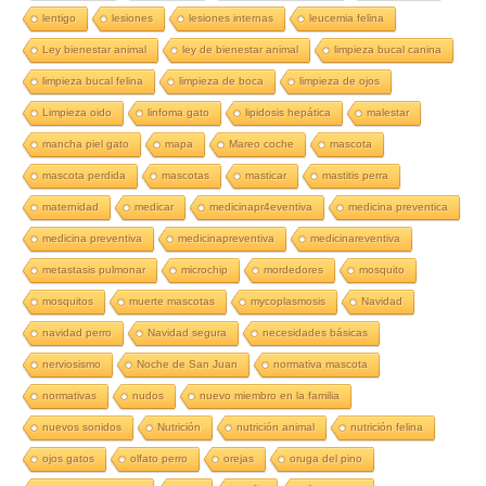
lentigo
lesiones
lesiones internas
leucemia felina
Ley bienestar animal
ley de bienestar animal
limpieza bucal canina
limpieza bucal felina
limpieza de boca
limpieza de ojos
Limpieza oido
linfoma gato
lipidosis hepática
malestar
mancha piel gato
mapa
Mareo coche
mascota
mascota perdida
mascotas
masticar
mastitis perra
maternidad
medicar
medicinapr4eventiva
medicina preventica
medicina preventiva
medicinapreventiva
medicinareventiva
metastasis pulmonar
microchip
mordedores
mosquito
mosquitos
muerte mascotas
mycoplasmosis
Navidad
navidad perro
Navidad segura
necesidades básicas
nerviosismo
Noche de San Juan
normativa mascota
normativas
nudos
nuevo miembro en la familia
nuevos sonidos
Nutrición
nutrición animal
nutrición felina
ojos gatos
olfato perro
orejas
oruga del pino