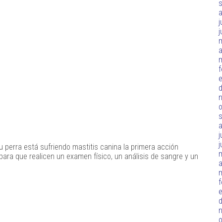
j
j
a
f
d
o
j
j
u perra está sufriendo mastitis canina la primera acción
ara que realicen un examen físico, un análisis de sangre y un
a
f
d
o