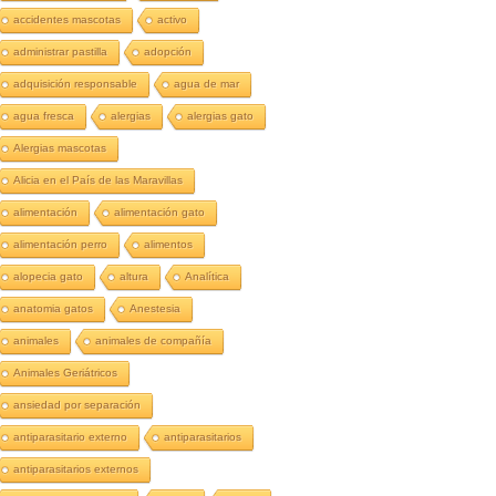
accidentes mascotas
activo
administrar pastilla
adopción
adquisición responsable
agua de mar
agua fresca
alergias
alergias gato
Alergias mascotas
Alicia en el País de las Maravillas
alimentación
alimentación gato
alimentación perro
alimentos
alopecia gato
altura
Analítica
anatomia gatos
Anestesia
animales
animales de compañía
Animales Geriátricos
ansiedad por separación
antiparasitario externo
antiparasitarios
antiparasitarios externos