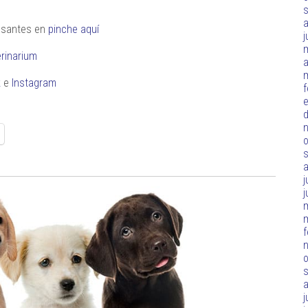
resantes en
pinche aquí
j
rinarium
a
k
e
Instagram
f
d
o
j
j
f
o
j