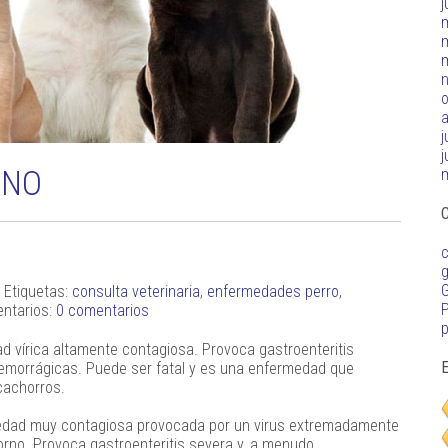
j
o
j
j
INO
C
c
G
 Etiquetas:
consulta veterinaria
,
enfermedades perro
,
P
ntarios:
0 comentarios
p
d vírica altamente contagiosa. Provoca gastroenteritis
E
emorrágicas. Puede ser fatal y es una enfermedad que
cachorros.
medad muy contagiosa provocada por un virus extremadamente
orno. Provoca gastroenteritis severa y, a menudo,