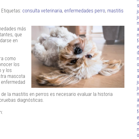
 Etiquetas:
consulta veterinaria
,
enfermedades perro
,
mastitis
j
j
rmedades más
a
tantes, que
 darse en
f
d
rra como
o
onocer los
 y los
stra mascota
j
a enfermedad
j
de la mastitis en perros es necesario evaluar la historia
a
s pruebas diagnósticas.
f
n:
d
o