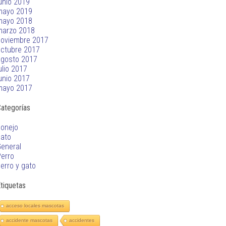
unio 2019
mayo 2019
mayo 2018
marzo 2018
noviembre 2017
ctubre 2017
agosto 2017
ulio 2017
unio 2017
mayo 2017
ategorías
onejo
gato
eneral
erro
erro y gato
tiquetas
acceso locales mascotas
accidente mascotas
accidentes