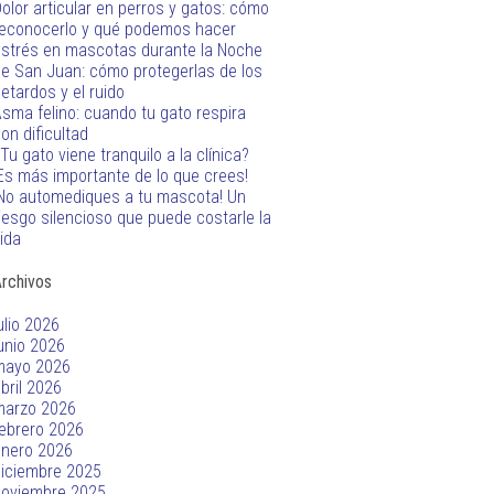
olor articular en perros y gatos: cómo
econocerlo y qué podemos hacer
strés en mascotas durante la Noche
e San Juan: cómo protegerlas de los
etardos y el ruido
sma felino: cuando tu gato respira
on dificultad
Tu gato viene tranquilo a la clínica?
Es más importante de lo que crees!
No automediques a tu mascota! Un
iesgo silencioso que puede costarle la
ida
rchivos
ulio 2026
unio 2026
mayo 2026
bril 2026
marzo 2026
ebrero 2026
enero 2026
iciembre 2025
noviembre 2025