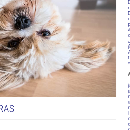
D
r
E
d
p
A
c
¿
¡
¡
r
v
A
j
j
a
RAS
f
d