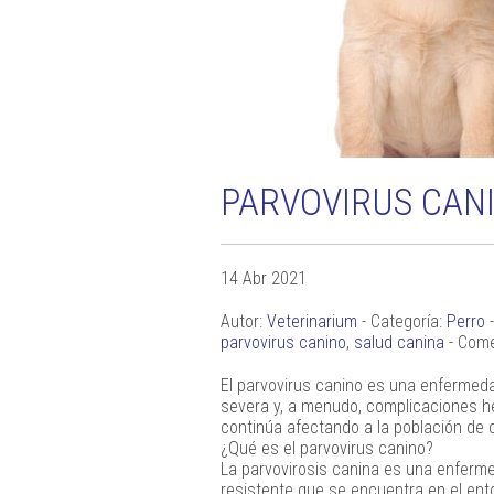
PARVOVIRUS CAN
14 Abr 2021
Autor:
Veterinarium
- Categoría:
Perro
-
parvovirus canino
,
salud canina
- Come
El parvovirus canino es una enfermeda
severa y, a menudo, complicaciones h
continúa afectando a la población de 
¿Qué es el parvovirus canino?
La parvovirosis canina es una enfer
resistente que se encuentra en el ent