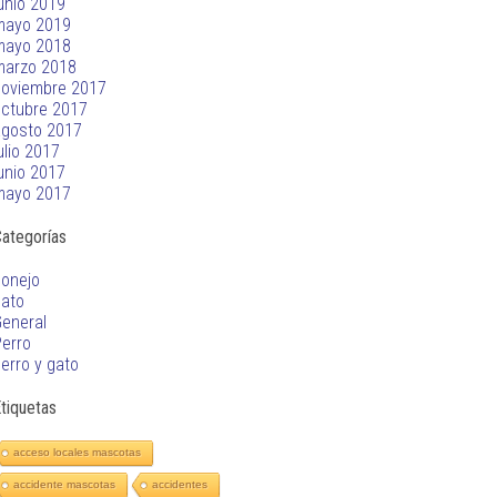
unio 2019
mayo 2019
mayo 2018
marzo 2018
noviembre 2017
ctubre 2017
agosto 2017
ulio 2017
unio 2017
mayo 2017
ategorías
onejo
gato
eneral
erro
erro y gato
tiquetas
acceso locales mascotas
accidente mascotas
accidentes