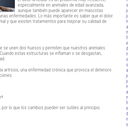
especialmente en animales de edad avanzada,
j
aunque también puede aparecer en mascotas
j
gunas enfermedades. Lo más importante es saber que el dolor
mal y que existen tratamientos para mejorar su calidad de
a
f
de se unen dos huesos y permiten que nuestros animales
d
r. Cuando estas estructuras se inflaman o se desgastan,
ad.
o
a artrosis, una enfermedad crónica que provoca el deterioro
aciones.
j
j
a
r?
f
 por lo que los cambios pueden ser sutiles al principio.
d
o