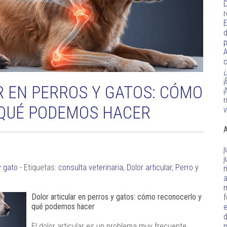
D
r
E
d
p
A
c
¿
¡
R EN PERROS Y GATOS: CÓMO
¡
r
QUÉ PODEMOS HACER
v
A
j
j
y gato
- Etiquetas:
consulta veterinaria
,
Dolor articular
,
Perro y
a
Dolor articular en perros y gatos: cómo reconocerlo y
f
qué podemos hacer
d
El dolor articular es un problema muy frecuente,