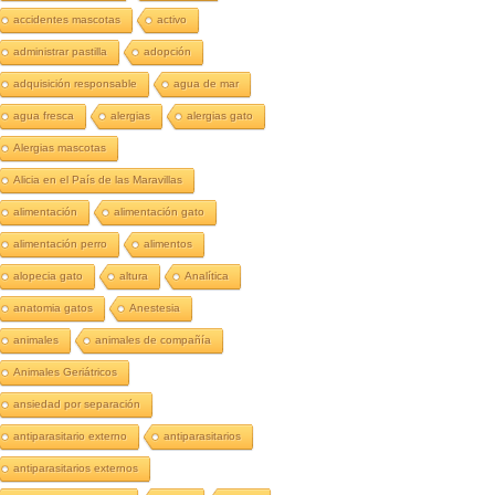
accidentes mascotas
activo
administrar pastilla
adopción
adquisición responsable
agua de mar
agua fresca
alergias
alergias gato
Alergias mascotas
Alicia en el País de las Maravillas
alimentación
alimentación gato
alimentación perro
alimentos
alopecia gato
altura
Analítica
anatomia gatos
Anestesia
animales
animales de compañía
Animales Geriátricos
ansiedad por separación
antiparasitario externo
antiparasitarios
antiparasitarios externos