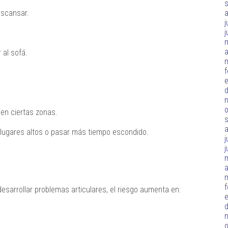
escansar.
j
j
a
 al sofá.
f
d
o
uen ciertas zonas.
a lugares altos o pasar más tiempo escondido.
j
j
a
f
esarrollar problemas articulares, el riesgo aumenta en:
d
o