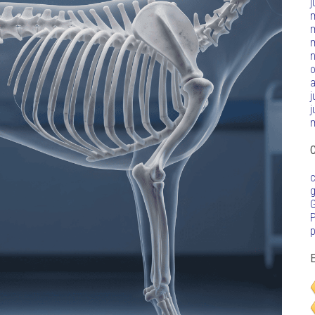
j
o
j
j
C
c
G
P
p
E