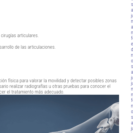
j
a
cirugías articulares.
f
rrollo de las articulaciones.
d
o
j
ión física para valorar la movilidad y detectar posibles zonas
j
io realizar radiografías u otras pruebas para conocer el
ecer el tratamiento más adecuado.
f
o
j