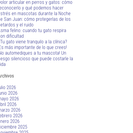
olor articular en perros y gatos: cómo
econocerlo y qué podemos hacer
strés en mascotas durante la Noche
e San Juan: cómo protegerlas de los
etardos y el ruido
sma felino: cuando tu gato respira
on dificultad
Tu gato viene tranquilo a la clínica?
Es más importante de lo que crees!
No automediques a tu mascota! Un
iesgo silencioso que puede costarle la
ida
rchivos
ulio 2026
unio 2026
mayo 2026
bril 2026
marzo 2026
ebrero 2026
enero 2026
iciembre 2025
noviembre 2025