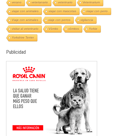
verano
veterianario
veterinario
Veterinarium
viajar con animales
viajar con mascotas
viajar con perro
Viaje con animales
viaje con perros
vigilancia
visitar al veterinario
Vómito
vómitos
Yorkie
Yorkshire Terrier
Publicidad