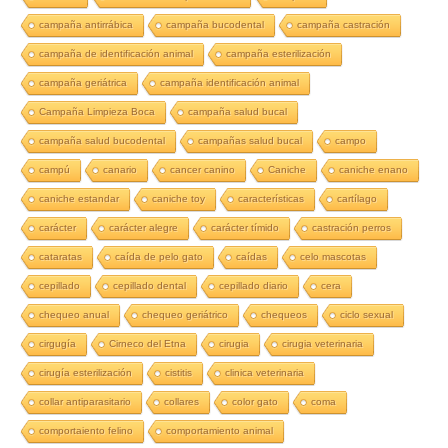
campaña antirrábica
campaña bucodental
campaña castración
campaña de identificación animal
campaña esterilización
campaña geriátrica
campaña identificación animal
Campaña Limpieza Boca
campaña salud bucal
campaña salud bucodental
campañas salud bucal
campo
campú
canario
cancer canino
Caniche
caniche enano
caniche estandar
caniche toy
características
cartílago
carácter
carácter alegre
carácter tímido
castración perros
cataratas
caída de pelo gato
caídas
celo mascotas
cepillado
cepillado dental
cepillado diario
cera
chequeo anual
chequeo geriátrico
chequeos
ciclo sexual
cirgugía
Cirneco del Etna
cirugia
cirugia veterinaria
cirugía esterilización
cistitis
clinica veterinaria
collar antiparasitario
collares
color gato
coma
comportaiento felino
comportamiento animal