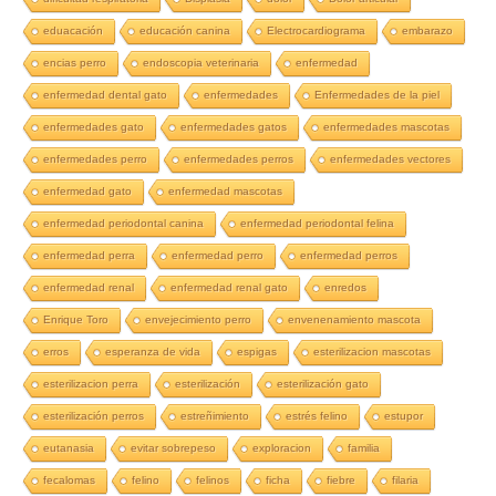
eduacación
educación canina
Electrocardiograma
embarazo
encias perro
endoscopia veterinaria
enfermedad
enfermedad dental gato
enfermedades
Enfermedades de la piel
enfermedades gato
enfermedades gatos
enfermedades mascotas
enfermedades perro
enfermedades perros
enfermedades vectores
enfermedad gato
enfermedad mascotas
enfermedad periodontal canina
enfermedad periodontal felina
enfermedad perra
enfermedad perro
enfermedad perros
enfermedad renal
enfermedad renal gato
enredos
Enrique Toro
envejecimiento perro
envenenamiento mascota
erros
esperanza de vida
espigas
esterilizacion mascotas
esterilizacion perra
esterilización
esterilización gato
esterilización perros
estreñimiento
estrés felino
estupor
eutanasia
evitar sobrepeso
exploracion
familia
fecalomas
felino
felinos
ficha
fiebre
filaria