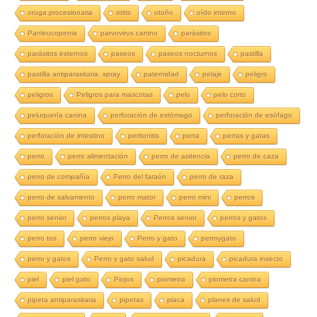
oruga procesionaria
otitis
otoño
oído interno
Panleucopenia
parvovirus canino
parásitos
parásitos externos
paseos
paseos nocturnos
pastilla
pastilla antiparasitaria. spray
paternidad
pelaje
peligro
peligros
Peligros para mascotas
pelo
pelo corto
peluquería canina
perforación de estómago
perforación de esófago
perforación de intestino
peritonitis
perra
perras y gatas
perro
perro alimentación
perro de asitencia
perro de caza
perro de compañía
Perro del faraón
perro de raza
perro de salvamento
perro mator
perro mini
perros
perro senior
perros playa
Perros senior
perros y gatos
perro tos
perro viejo
Perro y gato
perroygato
perro y gatos
Perro y gato salud
picadura
picadura insecto
piel
piel gato
Piojos
piometra
piometra canina
pipeta antiparasitaria
pipetas
placa
planes de salud