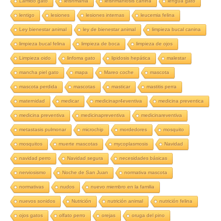
Lamido gato
leishmania
leishmaniosis canina
lengua gato
lentigo
lesiones
lesiones internas
leucemia felina
Ley bienestar animal
ley de bienestar animal
limpieza bucal canina
limpieza bucal felina
limpieza de boca
limpieza de ojos
Limpieza oido
linfoma gato
lipidosis hepática
malestar
mancha piel gato
mapa
Mareo coche
mascota
mascota perdida
mascotas
masticar
mastitis perra
maternidad
medicar
medicinapr4eventiva
medicina preventica
medicina preventiva
medicinapreventiva
medicinareventiva
metastasis pulmonar
microchip
mordedores
mosquito
mosquitos
muerte mascotas
mycoplasmosis
Navidad
navidad perro
Navidad segura
necesidades básicas
nerviosismo
Noche de San Juan
normativa mascota
normativas
nudos
nuevo miembro en la familia
nuevos sonidos
Nutrición
nutrición animal
nutrición felina
ojos gatos
olfato perro
orejas
oruga del pino