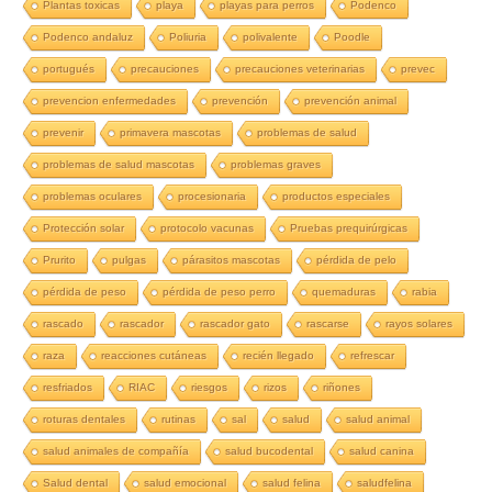
Plantas toxicas
playa
playas para perros
Podenco
Podenco andaluz
Poliuria
polivalente
Poodle
portugués
precauciones
precauciones veterinarias
prevec
prevencion enfermedades
prevención
prevención animal
prevenir
primavera mascotas
problemas de salud
problemas de salud mascotas
problemas graves
problemas oculares
procesionaria
productos especiales
Protección solar
protocolo vacunas
Pruebas prequirúrgicas
Prurito
pulgas
párasitos mascotas
pérdida de pelo
pérdida de peso
pérdida de peso perro
quemaduras
rabia
rascado
rascador
rascador gato
rascarse
rayos solares
raza
reacciones cutáneas
recién llegado
refrescar
resfriados
RIAC
riesgos
rizos
riñones
roturas dentales
rutinas
sal
salud
salud animal
salud animales de compañía
salud bucodental
salud canina
Salud dental
salud emocional
salud felina
saludfelina