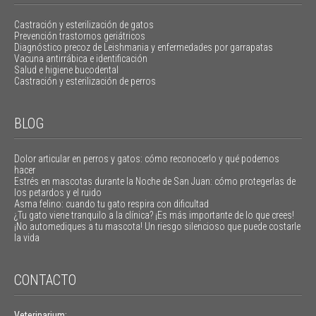
Castración y esterilización de gatos
Prevención trastornos geriátricos
Diagnóstico precoz de Leishmania y enfermedades por garrapatas
Vacuna antirrábica e identificación
Salud e higiene bucodental
Castración y esterilización de perros
BLOG
Dolor articular en perros y gatos: cómo reconocerlo y qué podemos
hacer
Estrés en mascotas durante la Noche de San Juan: cómo protegerlas de
los petardos y el ruido
Asma felino: cuando tu gato respira con dificultad
¿Tu gato viene tranquilo a la clínica? ¡Es más importante de lo que crees!
¡No automediques a tu mascota! Un riesgo silencioso que puede costarle
la vida
CONTACTO
Veterinarium: