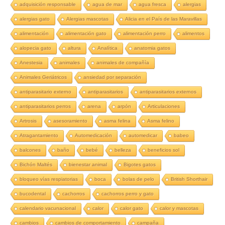
adquisición responsable
agua de mar
agua fresca
alergias
alergias gato
Alergias mascotas
Alicia en el País de las Maravillas
alimentación
alimentación gato
alimentación perro
alimentos
alopecia gato
altura
Analítica
anatomia gatos
Anestesia
animales
animales de compañía
Animales Geriátricos
ansiedad por separación
antiparasitario externo
antiparasitarios
antiparasitarios externos
antiparasitarios perros
arena
arpón
Articulaciones
Artrosis
asesoramiento
asma felina
Asma felino
Atragantamiento
Automedicación
automedicar
babeo
balcones
baño
bebé
belleza
beneficios sol
Bichón Maltés
bienestar animal
Bigotes gatos
bloqueo vías respiatorias
boca
bolas de pelo
British Shorthair
bucodental
cachorros
cachorros perro y gato
calendario vacunacional
calor
calor gato
calor y mascotas
cambios
cambios de comportamiento
campaña