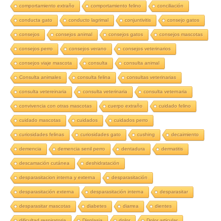
comportamiento extraño
comportamiento felino
conciliación
conducta gato
conducto lagrimal
conjuntivitis
consejo gatos
consejos
consejos animal
consejos gatos
consejos mascotas
consejos perro
consejos verano
consejos veterinarios
consejos viaje mascota
consulta
consulta animal
Consulta animales
consulta felina
consultas veterinarias
consulta vetereinaria
consulta veterinaria
consulta veternaria
convivencia con otras mascotas
cuerpo extraño
cuidado felino
cuidado mascotas
cuidados
cuidados perro
curiosidades felinas
curiosidades gato
cushing
decaimiento
demencia
demencia senil perro
dentadura
dermatitis
descamación cutánea
deshidratación
desparasitacion interna y externa
desparasitación
desparasitación externa
desparasitación interna
desparasitar
desparasitar mascotas
diabetes
diarrea
dientes
dificultad respiratoria
Displasia
dolor
Dolor articular