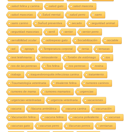
salud felina y canina
salud gato
salud mascota
salud mascotas
Salud mental
salud perro
sarro
sarro canino
Sañud preventiva
secado
seguridad animal
seguridad mascotas
senil
senior
senior perro
sensibilidad ocular
sobrepeso gato
Sociabilización
sociable
sol
sprays
Temperatura corporal
tenia
terrazas
test leishmania
tetravalente
Torsión de estómago
tos
tos de las perreras
Tos felina
tos perreras
toxina
trabajo
traqueobronquitis infecciosa canina
tratamiento
Traumatología veterinaria
trivalente felina
tumores caninos
tumores de mama
tumores mamarios
urgencias
urgencias veterinarias
urgencia veterinaria
vacaciones
vacuna
Vacuna antirrábica
vacuna canina
vacunación
Vacunación felina
vacuna felina
vacuna polivalente
vacunas
vacunas gato
vacunas perro
Vacunas perros
ventanas