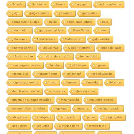
filariosis
flebotomo
flemas
frio y gato
fácil de adiestrar
galgo
galgo español
garrapata
garrapatas
garrapatas y pulgas
gatito
gatito. gato adulto
gato
gato maduro
gato paracaidista
Gato Persa
gatos
gato senior
Gato Siamés
Gatos senior
gato volador
gingivitis canina
glaucomas
Golden Retriever
golpe de calor
golpes de calor
gusano del corazón
hemorragias
hemorragias nasales
heridas
Hidratación
higiene
higiene oral
higiene perros
hinchazón
hipersalivación
hogares pequeños
hueso
huesos
humedad
ibicenco
identificación animal
infecciones
infeccion utero
ingesta de cuerpos extraños
inmunización
inmunodeficiencia
inmunodeficiencia felina
inquietud
insectos
instinto cazador
inteligencia
inteligente
intoxicación
jadeo
Juego gatos
juego perro
juguetes
juguetes perro
lamido felino