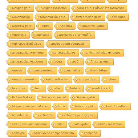
alergias gato
Alergias mascotas
Alicia en el País de las Maravillas
alimentación
alimentación gato
alimentación perro
alimentos
alopecia gato
altura
Analítica
anatomia gatos
Anestesia
animales
animales de compañía
Animales Geriátricos
ansiedad por separación
antiparasitario externo
antiparasitarios
antiparasitarios externos
antiparasitarios perros
arena
arpón
Articulaciones
Artrosis
asesoramiento
asma felina
Asma felino
Atragantamiento
Automedicación
automedicar
babeo
balcones
baño
bebé
belleza
beneficios sol
Bichón Maltés
bienestar animal
Bigotes gatos
bloqueo vías respiatorias
boca
bolas de pelo
British Shorthair
bucodental
cachorros
cachorros perro y gato
calendario vacunacional
calor
calor gato
calor y mascotas
cambios
cambios de comportamiento
campaña