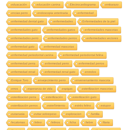
eduacación
educación canina
Electrocardiograma
embarazo
encias perro
endoscopia veterinaria
enfermedad
enfermedad dental gato
enfermedades
Enfermedades de la piel
enfermedades gato
enfermedades gatos
enfermedades mascotas
enfermedades perro
enfermedades perros
enfermedades vectores
enfermedad gato
enfermedad mascotas
enfermedad periodontal canina
enfermedad periodontal felina
enfermedad perra
enfermedad perro
enfermedad perros
enfermedad renal
enfermedad renal gato
enredos
Enrique Toro
envejecimiento perro
envenenamiento mascota
erros
esperanza de vida
espigas
esterilizacion mascotas
esterilizacion perra
esterilización
esterilización gato
esterilización perros
estreñimiento
estrés felino
estupor
eutanasia
evitar sobrepeso
exploracion
familia
fecalomas
felino
felinos
ficha
fiebre
filaria