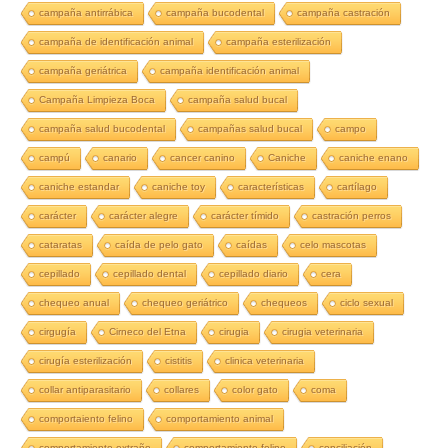
campaña antirrábica
campaña bucodental
campaña castración
campaña de identificación animal
campaña esterilización
campaña geriátrica
campaña identificación animal
Campaña Limpieza Boca
campaña salud bucal
campaña salud bucodental
campañas salud bucal
campo
campú
canario
cancer canino
Caniche
caniche enano
caniche estandar
caniche toy
características
cartílago
carácter
carácter alegre
carácter tímido
castración perros
cataratas
caída de pelo gato
caídas
celo mascotas
cepillado
cepillado dental
cepillado diario
cera
chequeo anual
chequeo geriátrico
chequeos
ciclo sexual
cirgugía
Cirneco del Etna
cirugia
cirugia veterinaria
cirugía esterilización
cistitis
clinica veterinaria
collar antiparasitario
collares
color gato
coma
comportaiento felino
comportamiento animal
comportamiento extraño
comportamiento felino
conciliación