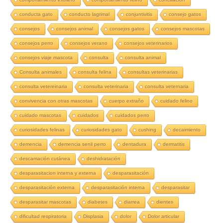
conducta gato
conducto lagrimal
conjuntivitis
consejo gatos
consejos
consejos animal
consejos gatos
consejos mascotas
consejos perro
consejos verano
consejos veterinarios
consejos viaje mascota
consulta
consulta animal
Consulta animales
consulta felina
consultas veterinarias
consulta vetereinaria
consulta veterinaria
consulta veternaria
convivencia con otras mascotas
cuerpo extraño
cuidado felino
cuidado mascotas
cuidados
cuidados perro
curiosidades felinas
curiosidades gato
cushing
decaimiento
demencia
demencia senil perro
dentadura
dermatitis
descamación cutánea
deshidratación
desparasitacion interna y externa
desparasitación
desparasitación externa
desparasitación interna
desparasitar
desparasitar mascotas
diabetes
diarrea
dientes
dificultad respiratoria
Displasia
dolor
Dolor articular