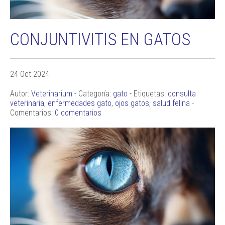
CONJUNTIVITIS EN GATOS
24 Oct 2024
Autor:
Veterinarium
- Categoría:
gato
- Etiquetas:
consulta
veterinaria
,
enfermedades gato
,
ojos gatos
,
salud felina
-
Comentarios:
0 comentarios