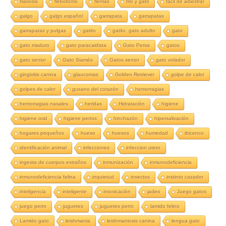
filariosis
flebotomo
flemas
frio y gato
fácil de adiestrar
galgo
galgo español
garrapata
garrapatas
garrapatas y pulgas
gatito
gatito. gato adulto
gato
gato maduro
gato paracaidista
Gato Persa
gatos
gato senior
Gato Siamés
Gatos senior
gato volador
gingivitis canina
glaucomas
Golden Retriever
golpe de calor
golpes de calor
gusano del corazón
hemorragias
hemorragias nasales
heridas
Hidratación
higiene
higiene oral
higiene perros
hinchazón
hipersalivación
hogares pequeños
hueso
huesos
humedad
ibicenco
identificación animal
infecciones
infeccion utero
ingesta de cuerpos extraños
inmunización
inmunodeficiencia
inmunodeficiencia felina
inquietud
insectos
instinto cazador
inteligencia
inteligente
intoxicación
jadeo
Juego gatos
juego perro
juguetes
juguetes perro
lamido felino
Lamido gato
leishmania
leishmaniosis canina
lengua gato