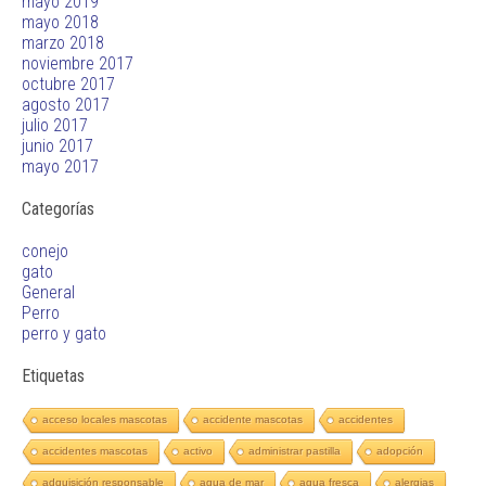
mayo 2019
mayo 2018
marzo 2018
noviembre 2017
octubre 2017
agosto 2017
julio 2017
junio 2017
mayo 2017
Categorías
conejo
gato
General
Perro
perro y gato
Etiquetas
acceso locales mascotas
accidente mascotas
accidentes
accidentes mascotas
activo
administrar pastilla
adopción
adquisición responsable
agua de mar
agua fresca
alergias