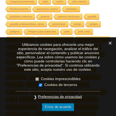
oruga procesionaria
otitis
otoño
oído interno
Panleucopenia
parvovirus canino
parásitos
parásitos externos
paseos
paseos nocturnos
pastilla
pastilla antiparasitaria. spray
paternidad
pelaje
peligro
peligros
Peligros para mascotas
pelo
pelo corto
peluquería canina
perforación de estómago
perforación de esófago
Utilizamos cookies para ofrecerle una mejor
perforación de intestino
peritonitis
perra
perras y gatas
experiencia de navegación, analizar el tráfico del
sitio, personalizar el contenido y publicar anuncios
perro
perro alimentación
perro de asitencia
perro de caza
específicos. Lea sobre cómo usamos las cookies y
cómo puede controlarlas haciendo clic en
perro de compañía
Perro del faraón
perro de raza
"Preferencias de privacidad". Si continúa utilizando
este sitio, acepta nuestro uso de cookies.
perro de salvamento
perro mator
perro mini
perros
perro senior
perros playa
Perros senior
perros y gatos
Cookies imprescindibles
Cookies de terceros
perro tos
perro viejo
Perro y gato
perroygato
perro y gatos
Perro y gato salud
picadura
picadura insecto
Preferencias de privacidad
piel
piel gato
Piojos
piometra
piometra canina
Estoy de acuerdo
pipeta antiparasitaria
pipetas
placa
planes de salud
Plantas toxicas
playa
playas para perros
Podenco