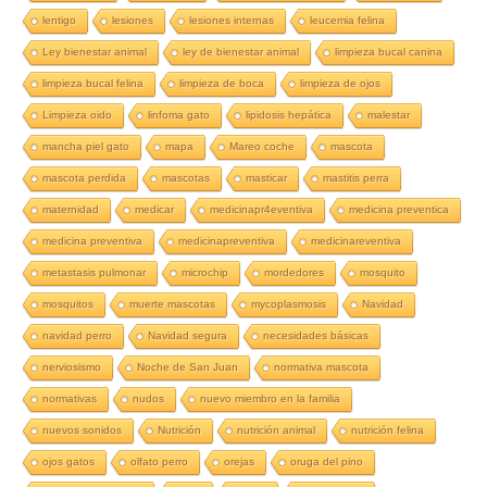
lentigo
lesiones
lesiones internas
leucemia felina
Ley bienestar animal
ley de bienestar animal
limpieza bucal canina
limpieza bucal felina
limpieza de boca
limpieza de ojos
Limpieza oido
linfoma gato
lipidosis hepática
malestar
mancha piel gato
mapa
Mareo coche
mascota
mascota perdida
mascotas
masticar
mastitis perra
maternidad
medicar
medicinapr4eventiva
medicina preventica
medicina preventiva
medicinapreventiva
medicinareventiva
metastasis pulmonar
microchip
mordedores
mosquito
mosquitos
muerte mascotas
mycoplasmosis
Navidad
navidad perro
Navidad segura
necesidades básicas
nerviosismo
Noche de San Juan
normativa mascota
normativas
nudos
nuevo miembro en la familia
nuevos sonidos
Nutrición
nutrición animal
nutrición felina
ojos gatos
olfato perro
orejas
oruga del pino