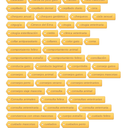
cepillado
cepillado dental
cepillado diario
cera
chequeo anual
chequeo geriátrico
chequeos
ciclo sexual
cirgugía
Cirneco del Etna
cirugia
cirugia veterinaria
cirugía esterilización
cistitis
clinica veterinaria
collar antiparasitario
collares
color gato
coma
comportaiento felino
comportamiento animal
comportamiento extraño
comportamiento felino
conciliación
conducta gato
conducto lagrimal
conjuntivitis
consejo gatos
consejos
consejos animal
consejos gatos
consejos mascotas
consejos perro
consejos verano
consejos veterinarios
consejos viaje mascota
consulta
consulta animal
Consulta animales
consulta felina
consultas veterinarias
consulta vetereinaria
consulta veterinaria
consulta veternaria
convivencia con otras mascotas
cuerpo extraño
cuidado felino
cuidado mascotas
cuidados
cuidados perro