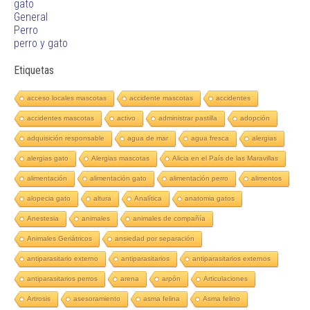
gato
General
Perro
perro y gato
Etiquetas
acceso locales mascotas
accidente mascotas
accidentes
accidentes mascotas
activo
administrar pastilla
adopción
adquisición responsable
agua de mar
agua fresca
alergias
alergias gato
Alergias mascotas
Alicia en el País de las Maravillas
alimentación
alimentación gato
alimentación perro
alimentos
alopecia gato
altura
Analítica
anatomia gatos
Anestesia
animales
animales de compañía
Animales Geriátricos
ansiedad por separación
antiparasitario externo
antiparasitarios
antiparasitarios externos
antiparasitarios perros
arena
arpón
Articulaciones
Artrosis
asesoramiento
asma felina
Asma felino