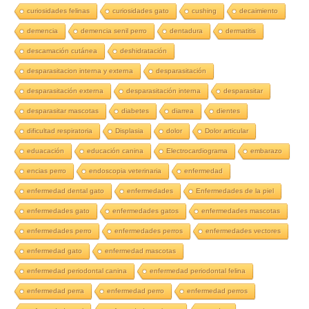
curiosidades felinas
curiosidades gato
cushing
decaimiento
demencia
demencia senil perro
dentadura
dermatitis
descamación cutánea
deshidratación
desparasitacion interna y externa
desparasitación
desparasitación externa
desparasitación interna
desparasitar
desparasitar mascotas
diabetes
diarrea
dientes
dificultad respiratoria
Displasia
dolor
Dolor articular
eduacación
educación canina
Electrocardiograma
embarazo
encias perro
endoscopia veterinaria
enfermedad
enfermedad dental gato
enfermedades
Enfermedades de la piel
enfermedades gato
enfermedades gatos
enfermedades mascotas
enfermedades perro
enfermedades perros
enfermedades vectores
enfermedad gato
enfermedad mascotas
enfermedad periodontal canina
enfermedad periodontal felina
enfermedad perra
enfermedad perro
enfermedad perros