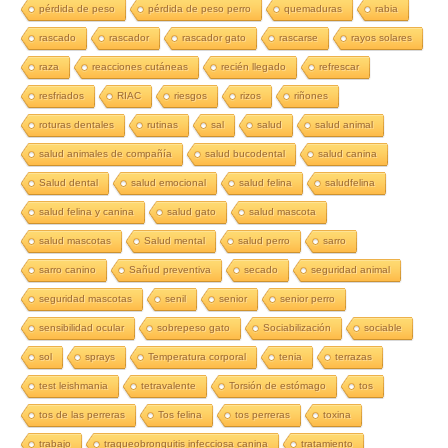
pérdida de peso
pérdida de peso perro
quemaduras
rabia
rascado
rascador
rascador gato
rascarse
rayos solares
raza
reacciones cutáneas
recién llegado
refrescar
resfriados
RIAC
riesgos
rizos
riñones
roturas dentales
rutinas
sal
salud
salud animal
salud animales de compañía
salud bucodental
salud canina
Salud dental
salud emocional
salud felina
saludfelina
salud felina y canina
salud gato
salud mascota
salud mascotas
Salud mental
salud perro
sarro
sarro canino
Sañud preventiva
secado
seguridad animal
seguridad mascotas
senil
senior
senior perro
sensibilidad ocular
sobrepeso gato
Sociabilización
sociable
sol
sprays
Temperatura corporal
tenia
terrazas
test leishmania
tetravalente
Torsión de estómago
tos
tos de las perreras
Tos felina
tos perreras
toxina
trabajo
traqueobronquitis infecciosa canina
tratamiento