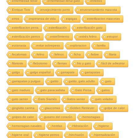
enfermedad renal
enfermedad renal gato
enredos
Enrique Toro
envejecimiento perro
envenenamiento mascota
erros
esperanza de vida
espigas
esterilizacion mascotas
esterilizacion perra
esterilización
esterilización gato
esterilización perros
estreñimiento
estrés felino
estupor
eutanasia
evitar sobrepeso
exploracion
familia
fecalomas
felino
felinos
ficha
fiebre
filaria
filariosis
flebotomo
flemas
frio y gato
fácil de adiestrar
galgo
galgo español
garrapata
garrapatas
garrapatas y pulgas
gatito
gatito. gato adulto
gato
gato maduro
gato paracaidista
Gato Persa
gatos
gato senior
Gato Siamés
Gatos senior
gato volador
gingivitis canina
glaucomas
Golden Retriever
golpe de calor
golpes de calor
gusano del corazón
hemorragias
hemorragias nasales
heridas
Hidratación
higiene
higiene oral
higiene perros
hinchazón
hipersalivación