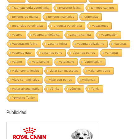
Traumatología veterinaria
trivalente felina
tumores caninos
tumores de mama
tumores mamarios
urgencias
urgencias veterinarias
urgencia veterinaria
vacaciones
vacuna
Vacuna antirrábica
vacuna canina
vacunación
Vacunación felina
vacuna felina
vacuna polivalente
vacunas
vacunas gato
vacunas perro
Vacunas perros
ventanas
verano
veterianario
veterinario
Veterinarium
viajar con animales
viajar con mascotas
viajar con perro
Viaje con animales
viaje con perros
vigilancia
visitar al veterinario
Vómito
vómitos
Yorkie
Yorkshire Terrier
Publicidad