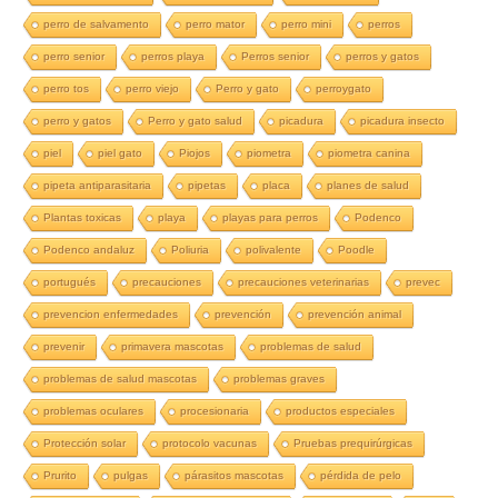
perro de salvamento
perro mator
perro mini
perros
perro senior
perros playa
Perros senior
perros y gatos
perro tos
perro viejo
Perro y gato
perroygato
perro y gatos
Perro y gato salud
picadura
picadura insecto
piel
piel gato
Piojos
piometra
piometra canina
pipeta antiparasitaria
pipetas
placa
planes de salud
Plantas toxicas
playa
playas para perros
Podenco
Podenco andaluz
Poliuria
polivalente
Poodle
portugués
precauciones
precauciones veterinarias
prevec
prevencion enfermedades
prevención
prevención animal
prevenir
primavera mascotas
problemas de salud
problemas de salud mascotas
problemas graves
problemas oculares
procesionaria
productos especiales
Protección solar
protocolo vacunas
Pruebas prequirúrgicas
Prurito
pulgas
párasitos mascotas
pérdida de pelo