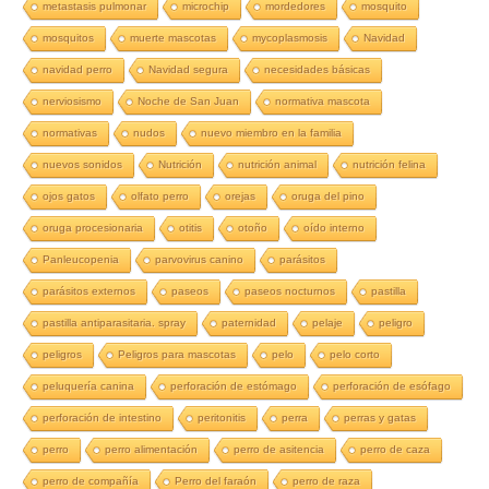
metastasis pulmonar
microchip
mordedores
mosquito
mosquitos
muerte mascotas
mycoplasmosis
Navidad
navidad perro
Navidad segura
necesidades básicas
nerviosismo
Noche de San Juan
normativa mascota
normativas
nudos
nuevo miembro en la familia
nuevos sonidos
Nutrición
nutrición animal
nutrición felina
ojos gatos
olfato perro
orejas
oruga del pino
oruga procesionaria
otitis
otoño
oído interno
Panleucopenia
parvovirus canino
parásitos
parásitos externos
paseos
paseos nocturnos
pastilla
pastilla antiparasitaria. spray
paternidad
pelaje
peligro
peligros
Peligros para mascotas
pelo
pelo corto
peluquería canina
perforación de estómago
perforación de esófago
perforación de intestino
peritonitis
perra
perras y gatas
perro
perro alimentación
perro de asitencia
perro de caza
perro de compañía
Perro del faraón
perro de raza