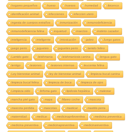
hogares pequeños
hueso
huesos
humedad
ibicenco
identificación animal
infecciones
infeccion utero
ingesta de cuerpos extraños
inmunización
inmunodeficiencia
inmunodeficiencia felina
inquietud
insectos
instinto cazador
inteligencia
inteligente
intoxicación
jadeo
Juego gatos
juego perro
juguetes
juguetes perro
lamido felino
Lamido gato
leishmania
leishmaniosis canina
lengua gato
lentigo
lesiones
lesiones internas
leucemia felina
Ley bienestar animal
ley de bienestar animal
limpieza bucal canina
limpieza bucal felina
limpieza de boca
limpieza de ojos
Limpieza oido
linfoma gato
lipidosis hepática
malestar
mancha piel gato
mapa
Mareo coche
mascota
mascota perdida
mascotas
masticar
mastitis perra
maternidad
medicar
medicinapr4eventiva
medicina preventica
medicina preventiva
medicinapreventiva
medicinareventiva