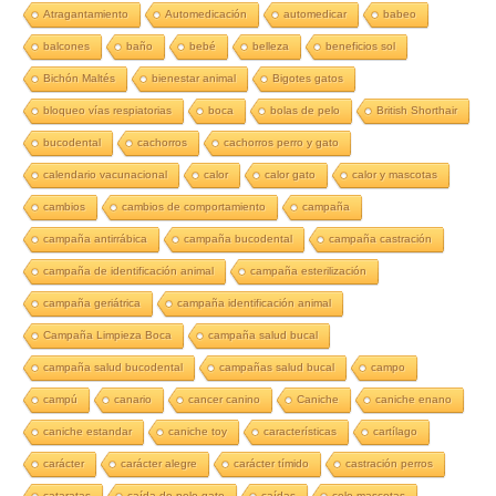
Atragantamiento
Automedicación
automedicar
babeo
balcones
baño
bebé
belleza
beneficios sol
Bichón Maltés
bienestar animal
Bigotes gatos
bloqueo vías respiatorias
boca
bolas de pelo
British Shorthair
bucodental
cachorros
cachorros perro y gato
calendario vacunacional
calor
calor gato
calor y mascotas
cambios
cambios de comportamiento
campaña
campaña antirrábica
campaña bucodental
campaña castración
campaña de identificación animal
campaña esterilización
campaña geriátrica
campaña identificación animal
Campaña Limpieza Boca
campaña salud bucal
campaña salud bucodental
campañas salud bucal
campo
campú
canario
cancer canino
Caniche
caniche enano
caniche estandar
caniche toy
características
cartílago
carácter
carácter alegre
carácter tímido
castración perros
cataratas
caída de pelo gato
caídas
celo mascotas