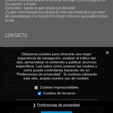
Estrés en mascotas durante la Noche de San Juan: cómo protegerlas de
los petardos y el ruido
Asma felino: cuando tu gato respira con dificultad
¿Tu gato viene tranquilo a la clínica? ¡Es más importante de lo que crees!
¡No automediques a tu mascota! Un riesgo silencioso que puede costarle
la vida
CONTACTO
Veterinarium:
Utilizamos cookies para ofrecerle una mejor
Teléfono fijo
91 881 39 95
experiencia de navegación, analizar el tráfico del
WhatsApp
649 47 98 55
sitio, personalizar el contenido y publicar anuncios
cv.veterinarium@gmail.com
específicos. Lea sobre cómo usamos las cookies y
cómo puede controlarlas haciendo clic en
Veterinarium II:
"Preferencias de privacidad". Si continúa utilizando
este sitio, acepta nuestro uso de cookies.
Teléfono fijo
91 280 64 19
WhatsApp
673 61 37 18
Cookies imprescindibles
cv.veterinarium2@gmail.com
Cookies de terceros
Preferencias de privacidad
Acerca de Veterinarium
|
Términos de uso del Sitio Web
|
Política de
Privacidad
|
Preferencias de privacidad
|
Política de Cookies
|
Diseño