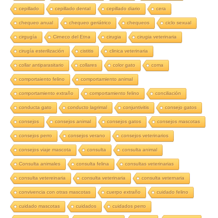
cepillado
cepillado dental
cepillado diario
cera
chequeo anual
chequeo geriátrico
chequeos
ciclo sexual
cirgugía
Cirneco del Etna
cirugia
cirugia veterinaria
cirugía esterilización
cistitis
clinica veterinaria
collar antiparasitario
collares
color gato
coma
comportaiento felino
comportamiento animal
comportamiento extraño
comportamiento felino
conciliación
conducta gato
conducto lagrimal
conjuntivitis
consejo gatos
consejos
consejos animal
consejos gatos
consejos mascotas
consejos perro
consejos verano
consejos veterinarios
consejos viaje mascota
consulta
consulta animal
Consulta animales
consulta felina
consultas veterinarias
consulta vetereinaria
consulta veterinaria
consulta veternaria
convivencia con otras mascotas
cuerpo extraño
cuidado felino
cuidado mascotas
cuidados
cuidados perro