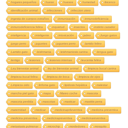
hogares pequeños
hueso
huesos
humedad
ibicenco
identificación animal
infecciones
infeccion utero
ingesta de cuerpos extraños
inmunización
inmunodeficiencia
inmunodeficiencia felina
inquietud
insectos
instinto cazador
inteligencia
inteligente
intoxicación
jadeo
Juego gatos
juego perro
juguetes
juguetes perro
lamido felino
Lamido gato
leishmania
leishmaniosis canina
lengua gato
lentigo
lesiones
lesiones internas
leucemia felina
Ley bienestar animal
ley de bienestar animal
limpieza bucal canina
limpieza bucal felina
limpieza de boca
limpieza de ojos
Limpieza oido
linfoma gato
lipidosis hepática
malestar
mancha piel gato
mapa
Mareo coche
mascota
mascota perdida
mascotas
masticar
mastitis perra
maternidad
medicar
medicinapr4eventiva
medicina preventica
medicina preventiva
medicinapreventiva
medicinareventiva
metastasis pulmonar
microchip
mordedores
mosquito