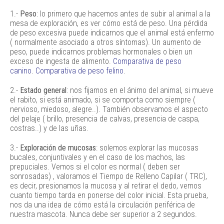
1.-
Peso
: lo primero que hacemos antes de subir al animal a la
mesa de exploración, es ver cómo está de peso. Una pérdida
de peso excesiva puede indicarnos que el animal está enfermo
( normalmente asociado a otros síntomas). Un aumento de
peso, puede indicarnos problemas hormonales o bien un
exceso de ingesta de alimento.
Comparativa de peso
canino
.
Comparativa de peso felino
.
2.-
Estado general
: nos fijamos en el ánimo del animal, si mueve
el rabito, si está animado, si se comporta como siempre (
nervioso, miedoso, alegre..). También observamos el aspecto
del pelaje ( brillo, presencia de calvas, presencia de caspa,
costras..) y de las uñas.
3.-
Exploración de mucosas
: solemos explorar las mucosas
bucales, conjuntivales y en el caso de los machos, las
prepuciales. Vemos si el color es normal ( deben ser
sonrosadas) , valoramos el Tiempo de Relleno Capilar ( TRC),
es decir, presionamos la mucosa y al retirar el dedo, vemos
cuanto tiempo tarda en ponerse del color inicial. Esta prueba,
nos da una idea de cómo está la circulación periférica de
nuestra mascota. Nunca debe ser superior a 2 segundos.