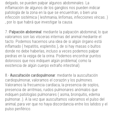
delgado, se pueden palpar algunos abdominales. La
inflamación de algunos de los ganglios nos pueden indicar
patología de la zona en la que se encuentran, o bien una
infección sistémica ( leshmania, linfomas, infecciones víricas..)
, por lo que habrá que investigar la causa.
7.-
Palpación abdominal
: mediante la palpación abdominal, lo que
valoramos son las vísceras internas del animal mediante el
tacto. Podemos hacernos una idea de si algún órgano está
inflamado ( hepatitis, esplenitis.), de si hay masas o bultos
donde no debe haberlas, incluso a veces podemos palpar
piedras en la vejiga de la orina. Podemos encontrar puntos
dolorosos que nos indiquen algún problema( como la
existencia de algún cuerpo extraño intestinal).
8.-
Auscultación cardiopulmonar
: mediante la auscultación
cardiopulmonar, valoramos el corazón y los pulmones.
Valoramos la frecuencia cardíaca, la presencia de soplos,
presencia de arritmias, ruidos pulmonares anómalos que
indiquen patologías pulmonares ( asma, bronquitis, edema
pulmonar..). A la vez que auscultamos valoramos el pulso del
animal, para ver que no haya discordancia entre los latidos y el
pulso periférico.