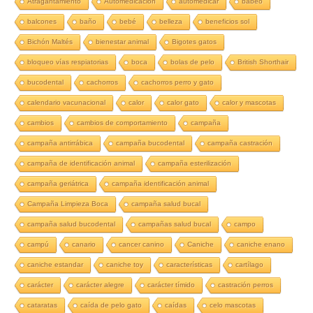
Atragantamiento
Automedicación
automedicar
babeo
balcones
baño
bebé
belleza
beneficios sol
Bichón Maltés
bienestar animal
Bigotes gatos
bloqueo vías respiatorias
boca
bolas de pelo
British Shorthair
bucodental
cachorros
cachorros perro y gato
calendario vacunacional
calor
calor gato
calor y mascotas
cambios
cambios de comportamiento
campaña
campaña antirrábica
campaña bucodental
campaña castración
campaña de identificación animal
campaña esterilización
campaña geriátrica
campaña identificación animal
Campaña Limpieza Boca
campaña salud bucal
campaña salud bucodental
campañas salud bucal
campo
campú
canario
cancer canino
Caniche
caniche enano
caniche estandar
caniche toy
características
cartílago
carácter
carácter alegre
carácter tímido
castración perros
cataratas
caída de pelo gato
caídas
celo mascotas