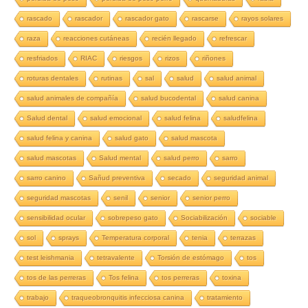
rascado
rascador
rascador gato
rascarse
rayos solares
raza
reacciones cutáneas
recién llegado
refrescar
resfriados
RIAC
riesgos
rizos
riñones
roturas dentales
rutinas
sal
salud
salud animal
salud animales de compañía
salud bucodental
salud canina
Salud dental
salud emocional
salud felina
saludfelina
salud felina y canina
salud gato
salud mascota
salud mascotas
Salud mental
salud perro
sarro
sarro canino
Sañud preventiva
secado
seguridad animal
seguridad mascotas
senil
senior
senior perro
sensibilidad ocular
sobrepeso gato
Sociabilización
sociable
sol
sprays
Temperatura corporal
tenia
terrazas
test leishmania
tetravalente
Torsión de estómago
tos
tos de las perreras
Tos felina
tos perreras
toxina
trabajo
traqueobronquitis infecciosa canina
tratamiento