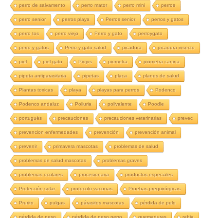
perro de salvamento
perro mator
perro mini
perros
perro senior
perros playa
Perros senior
perros y gatos
perro tos
perro viejo
Perro y gato
perroygato
perro y gatos
Perro y gato salud
picadura
picadura insecto
piel
piel gato
Piojos
piometra
piometra canina
pipeta antiparasitaria
pipetas
placa
planes de salud
Plantas toxicas
playa
playas para perros
Podenco
Podenco andaluz
Poliuria
polivalente
Poodle
portugués
precauciones
precauciones veterinarias
prevec
prevencion enfermedades
prevención
prevención animal
prevenir
primavera mascotas
problemas de salud
problemas de salud mascotas
problemas graves
problemas oculares
procesionaria
productos especiales
Protección solar
protocolo vacunas
Pruebas prequirúrgicas
Prurito
pulgas
párasitos mascotas
pérdida de pelo
pérdida de peso
pérdida de peso perro
quemaduras
rabia