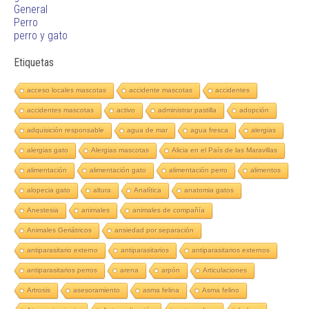
General
Perro
perro y gato
Etiquetas
acceso locales mascotas
accidente mascotas
accidentes
accidentes mascotas
activo
administrar pastilla
adopción
adquisición responsable
agua de mar
agua fresca
alergias
alergias gato
Alergias mascotas
Alicia en el País de las Maravillas
alimentación
alimentación gato
alimentación perro
alimentos
alopecia gato
altura
Analítica
anatomia gatos
Anestesia
animales
animales de compañía
Animales Geriátricos
ansiedad por separación
antiparasitario externo
antiparasitarios
antiparasitarios externos
antiparasitarios perros
arena
arpón
Articulaciones
Artrosis
asesoramiento
asma felina
Asma felino