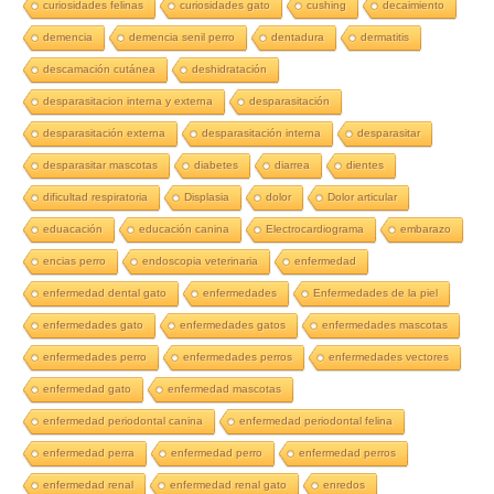
curiosidades felinas
curiosidades gato
cushing
decaimiento
demencia
demencia senil perro
dentadura
dermatitis
descamación cutánea
deshidratación
desparasitacion interna y externa
desparasitación
desparasitación externa
desparasitación interna
desparasitar
desparasitar mascotas
diabetes
diarrea
dientes
dificultad respiratoria
Displasia
dolor
Dolor articular
eduacación
educación canina
Electrocardiograma
embarazo
encias perro
endoscopia veterinaria
enfermedad
enfermedad dental gato
enfermedades
Enfermedades de la piel
enfermedades gato
enfermedades gatos
enfermedades mascotas
enfermedades perro
enfermedades perros
enfermedades vectores
enfermedad gato
enfermedad mascotas
enfermedad periodontal canina
enfermedad periodontal felina
enfermedad perra
enfermedad perro
enfermedad perros
enfermedad renal
enfermedad renal gato
enredos