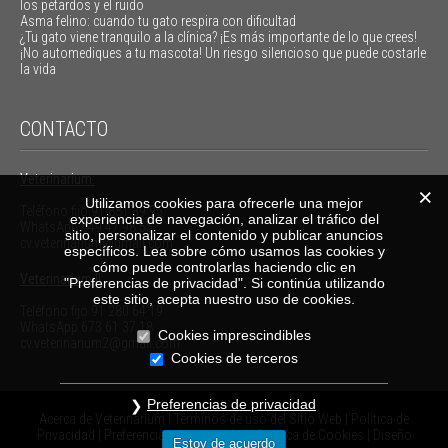
los petardos y el ruido
Asma felino: cuando tu gato respira con dificultad
¿Tu gato viene tranquilo a la clínica? ¡Es más importante de lo que crees!
¡No automediques a tu mascota! Un riesgo silencioso que puede costarle
la vida
CONTACTO
Veterinarium:
Utilizamos cookies para ofrecerle una mejor
Teléfono fijo
91 881 39 95
experiencia de navegación, analizar el tráfico del
WhatsApp
649 47 98 55
sitio, personalizar el contenido y publicar anuncios
cv.veterinarium@gmail.com
específicos. Lea sobre cómo usamos las cookies y
cómo puede controlarlas haciendo clic en
Veterinarium II:
"Preferencias de privacidad". Si continúa utilizando
este sitio, acepta nuestro uso de cookies.
Teléfono fijo
91 280 64 19
WhatsApp
673 61 37 18
Cookies imprescindibles
cv.veterinarium2@gmail.com
Cookies de terceros
Preferencias de privacidad
Acerca de Veterinarium
|
Términos de uso del Sitio Web
|
Política de
Privacidad
|
Preferencias de privacidad
|
Política de Cookies
|
Diseño
Estoy de acuerdo