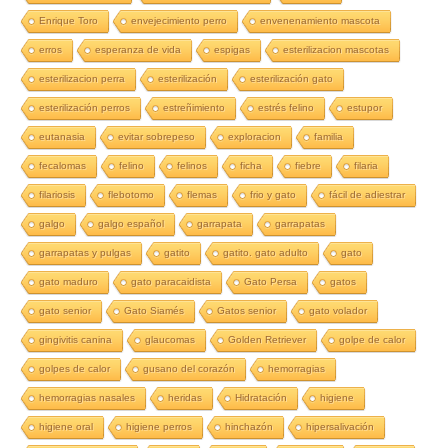
Enrique Toro
envejecimiento perro
envenenamiento mascota
erros
esperanza de vida
espigas
esterilizacion mascotas
esterilizacion perra
esterilización
esterilización gato
esterilización perros
estreñimiento
estrés felino
estupor
eutanasia
evitar sobrepeso
exploracion
familia
fecalomas
felino
felinos
ficha
fiebre
filaria
filariosis
flebotomo
flemas
frio y gato
fácil de adiestrar
galgo
galgo español
garrapata
garrapatas
garrapatas y pulgas
gatito
gatito. gato adulto
gato
gato maduro
gato paracaidista
Gato Persa
gatos
gato senior
Gato Siamés
Gatos senior
gato volador
gingivitis canina
glaucomas
Golden Retriever
golpe de calor
golpes de calor
gusano del corazón
hemorragias
hemorragias nasales
heridas
Hidratación
higiene
higiene oral
higiene perros
hinchazón
hipersalivación