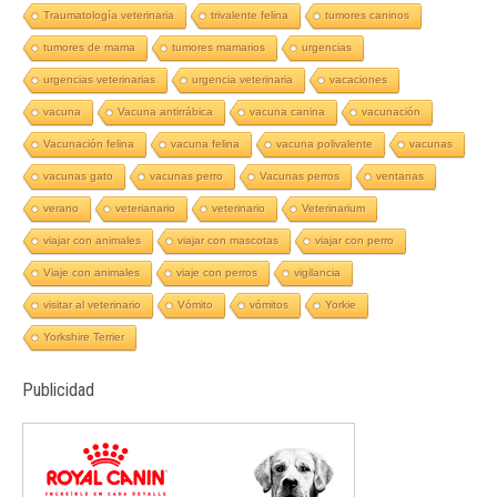
Traumatología veterinaria
trivalente felina
tumores caninos
tumores de mama
tumores mamarios
urgencias
urgencias veterinarias
urgencia veterinaria
vacaciones
vacuna
Vacuna antirrábica
vacuna canina
vacunación
Vacunación felina
vacuna felina
vacuna polivalente
vacunas
vacunas gato
vacunas perro
Vacunas perros
ventanas
verano
veterianario
veterinario
Veterinarium
viajar con animales
viajar con mascotas
viajar con perro
Viaje con animales
viaje con perros
vigilancia
visitar al veterinario
Vómito
vómitos
Yorkie
Yorkshire Terrier
Publicidad