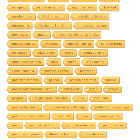
mosquitos
muerte mascotas
mycoplasmosis
Navidad
navidad perro
Navidad segura
necesidades básicas
nerviosismo
Noche de San Juan
normativa mascota
normativas
nudos
nuevo miembro en la familia
nuevos sonidos
Nutrición
nutrición animal
nutrición felina
ojos gatos
olfato perro
orejas
oruga del pino
oruga procesionaria
otitis
otoño
oído interno
Panleucopenia
parvovirus canino
parásitos
parásitos externos
paseos
paseos nocturnos
pastilla
pastilla antiparasitaria. spray
paternidad
pelaje
peligro
peligros
Peligros para mascotas
pelo
pelo corto
peluquería canina
perforación de estómago
perforación de esófago
perforación de intestino
peritonitis
perra
perras y gatas
perro
perro alimentación
perro de asitencia
perro de caza
perro de compañía
Perro del faraón
perro de raza